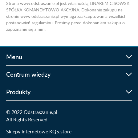
Strona www.odstraszanie.pl jest własnością LINAREM CISOWSKI
SPÓŁKA KOMANDYTOWO-AKCYJNA. Dokonanie zakupu na
stronie www.odstraszanie.pl wymaga zaakceptowania wszelkich
postanowień regulaminu. Prosimy przed dokonaniem zakupu o
zapoznanie się z nim.
Menu
Centrum wiedzy
Produkty
© 2022 Odstraszanie.pl
All Rights Reserved.
Sklepy Internetowe KQS.store