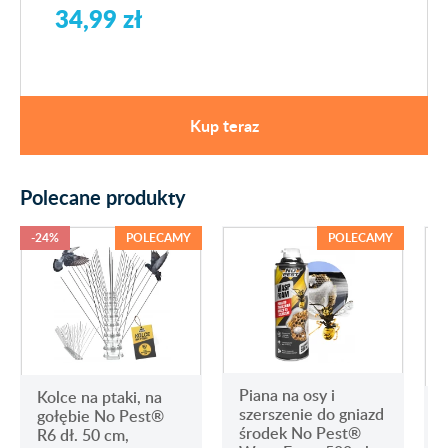
34,99 zł
Kup teraz
Polecane produkty
-24%
POLECAMY
POLECAMY
Piana na osy i
Kolce na ptaki, na
szerszenie do gniazd
gołębie No Pest®
środek No Pest®
R6 dł. 50 cm,