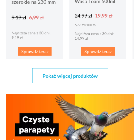
Wasp Foam 500ml
szerokie na 230 mm
19,99 zł
24,99 zł
6,99 zł
9,19 zł
6,66 zł/100 ml
Najniższa cena z 30 dni:
1
Najniższa cena z 30 dni:
9,19 zł
14,99 zł
Sprawdź teraz
Sprawdź teraz
Pokaż więcej produktów