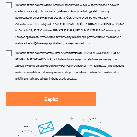
Wyrażam zgodę na przesyłanie informacji handlowych, w tym w szczególności o nowych
ofertach promocyjnych, produktach, usługach i konkursach drogą elektroniczną,
pochodzących od LINAREM CISOWSKI SPÓŁKA KOMANDYTOWO-AKCYJNA.
Administratorem Danych jest LINAREM CISOWSKI SPÓŁKA KOMANDYTOWO-AKCYJNA,
ul. Półłanki 22, 30-740 Kraków, NIP: 6793234999, REGON: 521471905. Informujemy, że
Państwa zgoda może zostać cofnięta w dowolnym momencie przez wysłanie wiadomości e-
mail na adres iod@linarem.pl spod adresu, którego zgoda dotyczy.
Wyrażam zgodę na przetwarzanie przez Administratora tj. LINAREM CISOWSKI SPÓŁKA
KOMANDYTOWO-AKCYJNA, moich danych osobowych w celach marketingowych w
zgodzie i według zasad określonych w Polityce prywatności. Informujemy, że Państwa zgoda
może zostać cofnięta w dowolnym momencie przez wysłanie wiadomości e-mail na adres
iod@linarem.pl spod adresu, którego zgoda dotyczy.
Zapisz