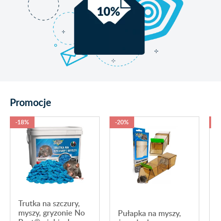
Promocje
-18%
-20%
-
Trutka na szczury,
myszy, gryzonie No
Pułapka na myszy,