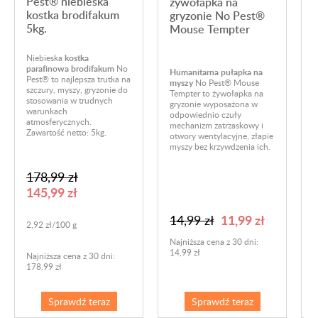
Pest® niebieska
żywołapka na
kostka brodifakum
gryzonie No Pest®
5kg.
Mouse Tempter
Niebieska
kostka
parafinowa brodifakum
No
Humanitarna pułapka na
Pest® to najlepsza trutka na
myszy
No Pest® Mouse
O
szczury, myszy, gryzonie do
Tempter to żywołapka na
E
stosowania w trudnych
gryzonie wyposażona w
o
warunkach
odpowiednio czuły
w
atmosferycznych.
mechanizm zatrzaskowy i
d
Zawartość netto: 5kg.
otwory wentylacyjne, złapie
o
myszy bez krzywdzenia ich.
h
ś
178,99 zł
145,99 zł
11,99 zł
14,99 zł
2,92 zł/100 g
Najniższa cena z 30 dni:
N
14,99 zł
Najniższa cena z 30 dni:
1
178,99 zł
Sprawdź teraz
Sprawdź teraz