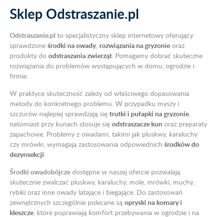
Sklep Odstraszanie.pl
Odstraszanie.pl
to specjalistyczny sklep internetowy oferujący
sprawdzone
środki na owady
,
rozwiązania na gryzonie
oraz
produkty do
odstraszania zwierząt
. Pomagamy dobrać skuteczne
rozwiązania do problemów występujących w domu, ogrodzie i
firmie.
W praktyce skuteczność zależy od właściwego dopasowania
metody do konkretnego problemu. W przypadku myszy i
szczurów najlepiej sprawdzają się
trutki i pułapki na gryzonie
,
natomiast przy kunach stosuje się
odstraszacze kun
oraz preparaty
zapachowe. Problemy z owadami, takimi jak pluskwy, karaluchy
czy mrówki, wymagają zastosowania odpowiednich
środków do
dezynsekcji
.
Środki owadobójcze
dostępne w naszej ofercie pozwalają
skutecznie zwalczać pluskwy, karaluchy, mole, mrówki, muchy,
rybiki oraz inne owady latające i biegające. Do zastosowań
zewnętrznych szczególnie polecane są
opryski na komary i
kleszcze
, które poprawiają komfort przebywania w ogrodzie i na