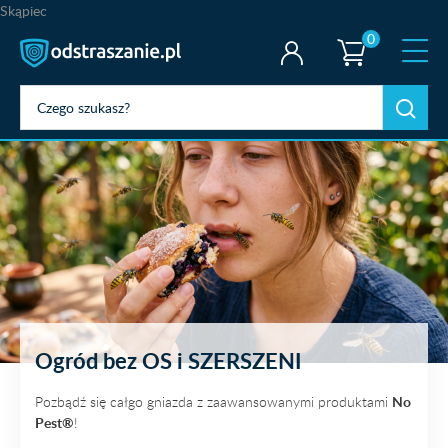
Skąpiec
0
Ogród bez
OS i SZERSZENI
Pozbądź się całgo gniazda
z zaawansowanymi produktami
No
Pest®
!