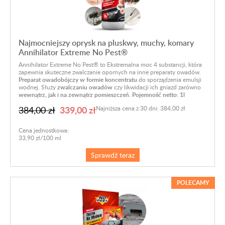
Najmocniejszy oprysk na pluskwy, muchy, komary
Annihilator Extreme No Pest®
Annihilator Extreme No Pest® to Ekstremalna moc 4 substancji, która
zapewnia skuteczne zwalczanie opornych na inne preparaty owadów.
Preparat owadobójczy w formie koncentratu
do sporządzenia emulsji
wodnej. Służy
zwalczaniu owadów
czy likwidacji ich gniazd zarówno
wewnątrz, jak i na zewnątrz pomieszczeń. Pojemność netto: 1l
339,00 zł
384,00 zł
Najniższa cena z 30 dni: 384,00 zł
Cena jednostkowa:
33,90 zł/100 ml
Sprawdź teraz
POLECAMY