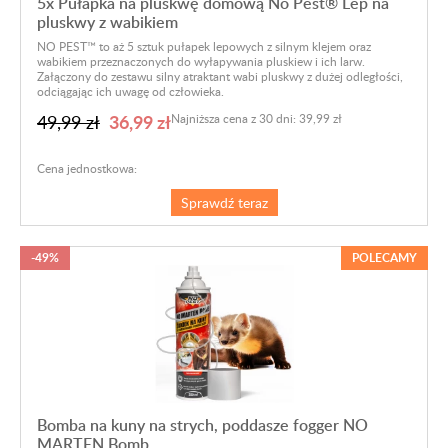
5x Pułapka na pluskwę domową No Pest® Lep na
pluskwy z wabikiem
NO PEST™ to aż 5 sztuk pułapek lepowych z silnym klejem oraz
wabikiem przeznaczonych do wyłapywania pluskiew i ich larw.
Załączony do zestawu silny atraktant wabi pluskwy z dużej odległości,
odciągając ich uwagę od człowieka.
36,99 zł
49,99 zł
Najniższa cena z 30 dni: 39,99 zł
Cena jednostkowa:
Sprawdź teraz
-49%
POLECAMY
Bomba na kuny na strych, poddasze fogger NO
MARTEN Bomb