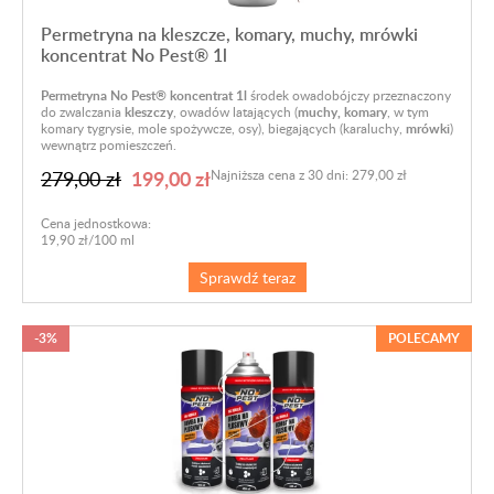
Permetryna na kleszcze, komary, muchy, mrówki
koncentrat No Pest® 1l
Permetryna No Pest® koncentrat 1l
środek owadobójczy przeznaczony
do zwalczania
kleszczy
, owadów latających (
muchy, komary
, w tym
komary tygrysie, mole spożywcze, osy), biegających (karaluchy,
mrówki
)
wewnątrz pomieszczeń.
199,00 zł
279,00 zł
Najniższa cena z 30 dni: 279,00 zł
Cena jednostkowa:
19,90 zł/100 ml
Sprawdź teraz
-3%
POLECAMY