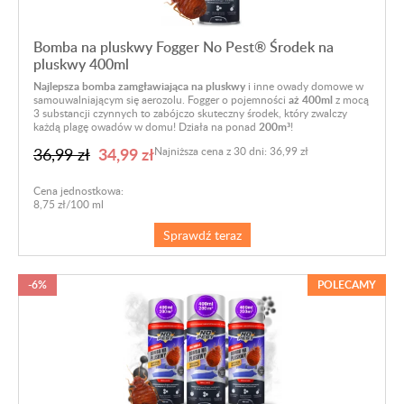
Bomba na pluskwy Fogger No Pest® Środek na
pluskwy 400ml
Najlepsza bomba zamgławiająca na pluskwy
i inne owady domowe w
samouwalniającym się aerozolu. Fogger o pojemności
aż 400ml
z mocą
3 substancji czynnych to zabójczo skuteczny środek, który zwalczy
każdą plagę owadów w domu! Działa na ponad
200m³
!
34,99 zł
36,99 zł
Najniższa cena z 30 dni: 36,99 zł
Cena jednostkowa:
8,75 zł/100 ml
Sprawdź teraz
-6%
POLECAMY