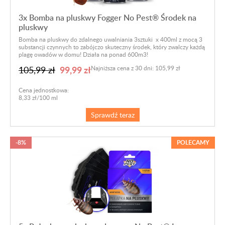
3x Bomba na pluskwy Fogger No Pest® Środek na
pluskwy
Bomba na pluskwy do zdalnego uwalniania 3sztuki x 400ml z mocą 3
substancji czynnych to zabójczo skuteczny środek, który zwalczy każdą
plagę owadów w domu! Działa na ponad 600m3!
99,99 zł
105,99 zł
Najniższa cena z 30 dni: 105,99 zł
Cena jednostkowa:
8,33 zł/100 ml
Sprawdź teraz
-8%
POLECAMY