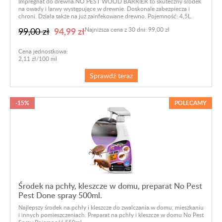
Impregnat do drewna NO PEST WOOD BARRIER to skuteczny środek
na owady i larwy występujące w drewnie. Doskonale zabezpiecza i
chroni. Działa także na już zainfekowane drewno. Pojemność: 4,5L.
94,99 zł
99,00 zł
Najniższa cena z 30 dni: 99,00 zł
Cena jednostkowa:
2,11 zł/100 ml
Sprawdź teraz
-15%
POLECAMY
Środek na pchły, kleszcze w domu, preparat No Pest
Pest Done spray 500ml.
Najlepszy środek na pchły i kleszcze do zwalczania w domu, mieszkaniu
i innych pomieszczeniach. Preparat na pchły i kleszcze w domu No Pest