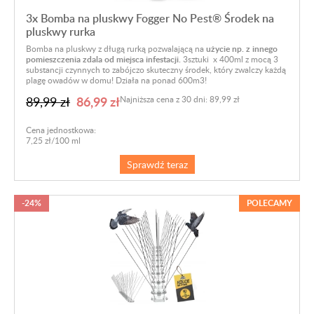
3x Bomba na pluskwy Fogger No Pest® Środek na
pluskwy rurka
Bomba na pluskwy z długą rurką pozwalającą na
użycie np. z innego
pomieszczenia zdala od miejsca infestacji.
3sztuki x 400ml z mocą 3
substancji czynnych to zabójczo skuteczny środek, który zwalczy każdą
plagę owadów w domu! Działa na ponad 600m3!
86,99 zł
89,99 zł
Najniższa cena z 30 dni: 89,99 zł
Cena jednostkowa:
7,25 zł/100 ml
Sprawdź teraz
-24%
POLECAMY