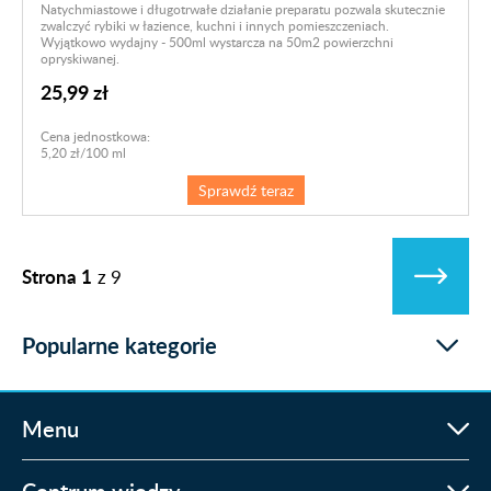
Natychmiastowe i długotrwałe działanie preparatu pozwala skutecznie
zwalczyć rybiki w łazience, kuchni i innych pomieszczeniach.
Wyjątkowo wydajny - 500ml wystarcza na 50m2 powierzchni
opryskiwanej.
25,99 zł
Cena jednostkowa:
5,20 zł/100 ml
Sprawdź teraz
Strona 1
z
9
Popularne kategorie
Menu