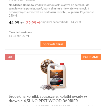
No Marten Bomb
to środek w samouwalniającym się aerozolu do
zamgławiania pomieszczeń, który eliminuje niewłaściwe nawyki i
przyzwyczajenia zwierząt na poddaszu, strychu, w garażu.
Pojemność
250ml.
22,99 zł
44,99 zł
Najniższa cena z 30 dni: 44,99 zł
Cena jednostkowa:
15,33 zł/100 ml
Sprawdź teraz
-4%
POLECAMY
Środek na korniki, spuszczele, kołatki owady w
drewnie 4,5L NO PEST WOOD BARRIER.