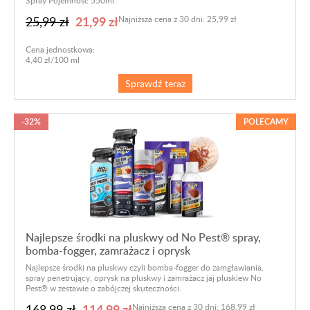
Spray Pojemność 550ml.
21,99 zł
25,99 zł
Najniższa cena z 30 dni: 25,99 zł
Cena jednostkowa:
4,40 zł/100 ml
Sprawdź teraz
-32%
POLECAMY
Najlepsze środki na pluskwy od No Pest® spray,
bomba-fogger, zamrażacz i oprysk
Najlepsze środki na pluskwy czyli bomba-fogger do zamgławiania,
spray penetrujący, oprysk na pluskwy i zamrażacz jaj pluskiew No
Pest® w zestawie o zabójczej skuteczności.
114,99 zł
168,99 zł
Najniższa cena z 30 dni: 168,99 zł