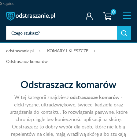
Skąpiec
0
odstraszanie.pl
KOMARY I KLESZCZE
Odstraszacz komarów
Odstraszacz komarów
odstraszacze komarów
W tej kategorii znajdziesz
-
elektryczne, ultradźwiękowe, świece, kadzidła oraz
urządzenia do kontaktu. To rozwiązania pasywne, które
chronią ciągle bez konieczności aplikacji na skórę.
Odstraszacz to dobry wybór dla osób, które nie lubią
repelentów na ciele, mają wrażliwą skórę albo szukają