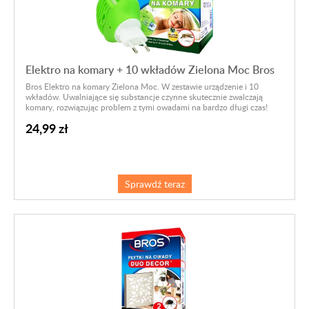
Elektro na komary + 10 wkładów Zielona Moc Bros
Bros Elektro na komary Zielona Moc. W zestawie urządzenie i 10
wkładów. Uwalniające się substancje czynne skutecznie zwalczają
komary, rozwiązując problem z tymi owadami na bardzo długi czas!
24,99 zł
Sprawdź teraz