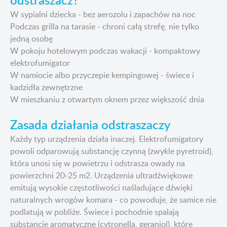
W sypialni dziecka - bez aerozolu i zapachów na noc
Podczas grilla na tarasie - chroni całą strefę, nie tylko
jedną osobę
W pokoju hotelowym podczas wakacji - kompaktowy
elektrofumigator
W namiocie albo przyczepie kempingowej - świece i
kadzidła zewnętrzne
W mieszkaniu z otwartym oknem przez większość dnia
Zasada działania odstraszaczy
Każdy typ urządzenia działa inaczej. Elektrofumigatory
powoli odparowują substancję czynną (zwykle pyretroid),
która unosi się w powietrzu i odstrasza owady na
powierzchni 20-25 m2. Urządzenia ultradźwiękowe
emitują wysokie częstotliwości naśladujące dźwięki
naturalnych wrogów komara - co powoduje, że samice nie
podlatują w pobliże. Świece i pochodnie spalają
substancje aromatyczne (cytronella, geraniol), które