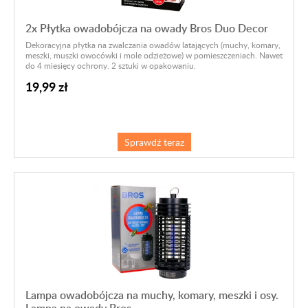
2x Płytka owadobójcza na owady Bros Duo Decor
Dekoracyjna płytka na zwalczania owadów latających (muchy, komary,
meszki, muszki owocówki i mole odzieżowe) w pomieszczeniach. Nawet
do 4 miesięcy ochrony. 2 sztuki w opakowaniu.
19,99 zł
Sprawdź teraz
Lampa owadobójcza na muchy, komary, meszki i osy.
Lampa na owady Bros.