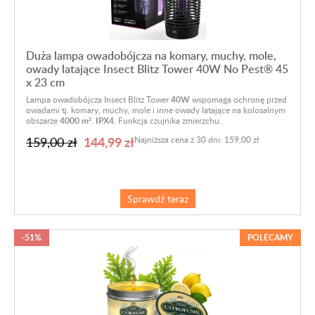
Duża lampa owadobójcza na komary, muchy, mole,
owady latające Insect Blitz Tower 40W No Pest® 45
x 23 cm
Lampa owadobójcza Insect Blitz Tower
40W
wspomaga ochronę przed
owadami tj. komary, muchy, mole i inne owady latające na kolosalnym
obszarze
4000 m²
.
IPX4
, Funkcja czujnika zmierzchu.
144,99 zł
159,00 zł
Najniższa cena z 30 dni: 159,00 zł
Sprawdź teraz
-51%
POLECAMY