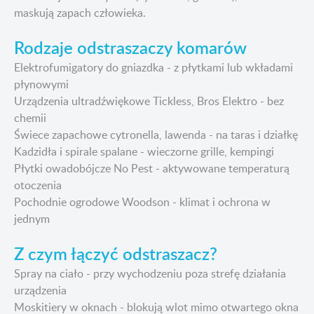
maskują zapach człowieka.
Rodzaje odstraszaczy komarów
Elektrofumigatory do gniazdka - z płytkami lub wkładami
płynowymi
Urządzenia ultradźwiękowe Tickless, Bros Elektro - bez
chemii
Świece zapachowe cytronella, lawenda - na taras i działkę
Kadzidła i spirale spalane - wieczorne grille, kempingi
Płytki owadobójcze No Pest - aktywowane temperaturą
otoczenia
Pochodnie ogrodowe Woodson - klimat i ochrona w
jednym
Z czym łączyć odstraszacz?
Spray na ciało - przy wychodzeniu poza strefę działania
urządzenia
Moskitiery w oknach - blokują wlot mimo otwartego okna