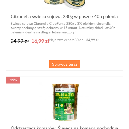
Citronella świeca sojowa 280g w puszce 40h palenia
Świeca sojowa Citronella CitroFume 280g z 3% olejkiem citronella
tworzy pachnącą strefę ochrony w 15 minut. Naturalny skład i aż 40h
palenia - idealna na długie, letnie wieczory!
16,99 zł
34,99 zł
Najniższa cena z 30 dni: 34,99 zł
Sprawdź teraz
-15%
Odstraszacz komarów. Świeca na komary, pochodnia