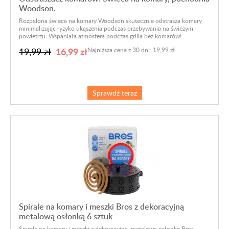
Woodson.
Rozpalona świeca na komary Woodson skutecznie odstrasza komary
minimalizując ryzyko ukąszenia podczas przebywania na świeżym
powietrzu. Wspaniała atmosfera podczas grilla bez komarów!
16,99 zł
19,99 zł
Najniższa cena z 30 dni: 19,99 zł
Sprawdź teraz
Spirale na komary i meszki Bros z dekoracyjną
metalową osłonką 6 sztuk
Spirale na komary i meszki z dekoracyjną, metalową osłonką Bros.