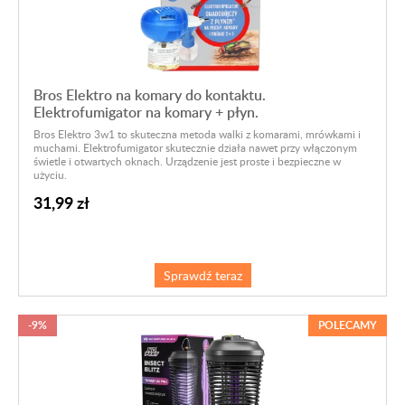
Bros Elektro na komary do kontaktu.
Elektrofumigator na komary + płyn.
Bros Elektro 3w1 to skuteczna metoda walki z komarami, mrówkami i
muchami. Elektrofumigator skutecznie działa nawet przy włączonym
świetle i otwartych oknach. Urządzenie jest proste i bezpieczne w
użyciu.
31,99 zł
Sprawdź teraz
-9%
POLECAMY