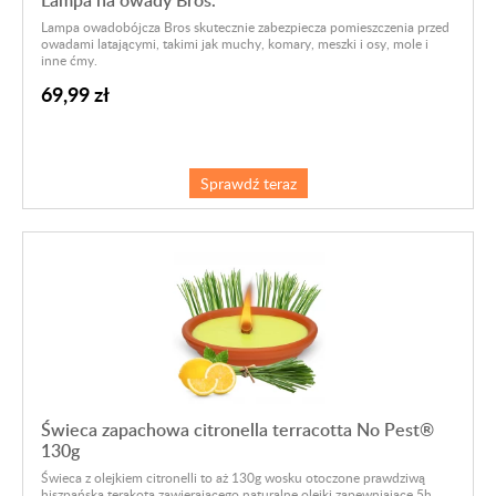
Lampa owadobójcza Bros skutecznie zabezpiecza pomieszczenia przed
owadami latającymi, takimi jak muchy, komary, meszki i osy, mole i
inne ćmy.
69,99 zł
Sprawdź teraz
Świeca zapachowa citronella terracotta No Pest®
130g
Świeca z olejkiem citronelli to aż 130g wosku otoczone prawdziwą
hiszpańską terakotą zawierającego naturalne olejki zapewniające 5h