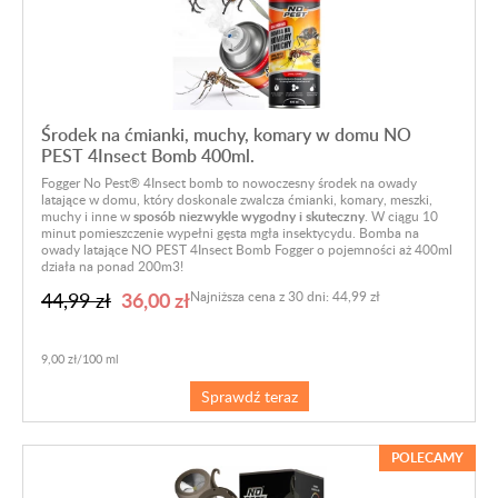
Środek na ćmianki, muchy, komary w domu NO
PEST 4Insect Bomb 400ml.
Fogger No Pest® 4Insect bomb to nowoczesny środek na owady
latające w domu, który doskonale zwalcza ćmianki, komary, meszki,
muchy i inne
w
sposób niezwykle wygodny i skuteczny
.
W ciągu 10
minut pomieszczenie wypełni gęsta mgła insektycydu. Bomba na
owady latające NO PEST 4Insect Bomb Fogger o pojemności aż 400ml
działa na ponad 200m3!
36,00 zł
44,99 zł
Najniższa cena z 30 dni: 44,99 zł
9,00 zł/100 ml
Sprawdź teraz
POLECAMY