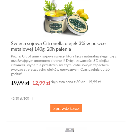
Świeca sojowa Citronella olejek 3% w puszce
metalowej 140g, 20h palenia
Poznaj
CitroFume
– sojową świecę, która łączy naturalną elegancję z
orzeźwiającym aromatem citronelli! Dzięki zawartości
3% olejku
citronella
, wypełnia przestrzeń świeżym, cytrusowym zapachem
tworząc strefę zapachu olejków eterycznych. Czas paelnia do 20
godzin!
12,99 zł
19,99 zł
Najniższa cena z 30 dni: 19,99 zł
43,30 zł/100 ml
Sprawdź teraz