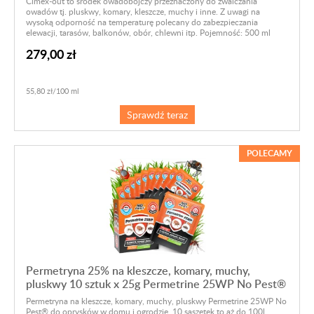
Cimex-out to środek owadobójczy przeznaczony do zwalczania
owadów tj. pluskwy, komary, kleszcze, muchy i inne. Z uwagi na
wysoką odporność na temperaturę polecany do zabezpieczania
elewacji, tarasów, balkonów, obór, chlewni itp. Pojemność: 500 ml
279,00 zł
55,80 zł/100 ml
Sprawdź teraz
POLECAMY
Permetryna 25% na kleszcze, komary, muchy,
pluskwy 10 sztuk x 25g Permetrine 25WP No Pest®
Permetryna na kleszcze, komary, muchy, pluskwy Permetrine 25WP No
Pest® do oprysków w domu i ogrodzie. 10 saszetek to aż do 100l