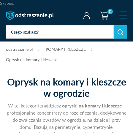
Skąpiec
0
odstraszanie.pl
KOMARY I KLESZCZE
Oprysk na komary i kleszcze
Oprysk na komary i kleszcze
w ogrodzie
opryski na komary i kleszcze
W tej kategorii znajdziesz
-
profesjonalne koncentraty do rozcieńczania, dedykowane
do zwalczania owadów w ogrodzie, na działce i przy
domu. Bazują na permetrynie, cypermetrynie,