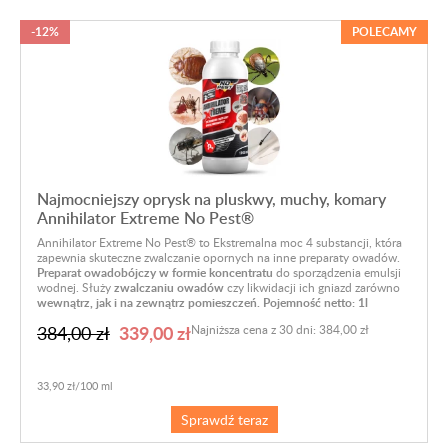
-12%
POLECAMY
Najmocniejszy oprysk na pluskwy, muchy, komary
Annihilator Extreme No Pest®
Annihilator Extreme No Pest® to Ekstremalna moc 4 substancji, która
zapewnia skuteczne zwalczanie opornych na inne preparaty owadów.
Preparat owadobójczy w formie koncentratu
do sporządzenia emulsji
wodnej. Służy
zwalczaniu owadów
czy likwidacji ich gniazd zarówno
wewnątrz, jak i na zewnątrz pomieszczeń. Pojemność netto: 1l
339,00 zł
384,00 zł
Najniższa cena z 30 dni: 384,00 zł
33,90 zł/100 ml
Sprawdź teraz