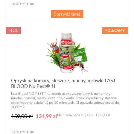
14,90 zł/100 ml
Sprawdź teraz
-15%
POLECAMY
Oprysk na komary, kleszcze, muchy, mrówki LAST
BLOOD No Pest® 1l
Last Blood NO PEST™ to zabójczo skuteczny oprysk na komary,
muchy, prusaki, meszki oraz inne owady. Dzięki wysokiemy stężeniu
cypermetryny działa już po 10 minutach. 1l pozwala zabezpieczyć do
1000m2.
134,99 zł
159,00 zł
Najniższa cena z 30 dni: 159,00 zł
13,50 zł/100 ml