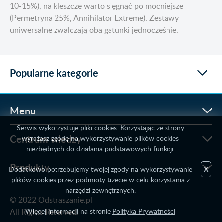
10-15%), na kleszcze warto sięgnąć po mocniejsze
(Permetryna 25%, Annihilator Extreme). Zestawy
uniwersalne zwalczają oba gatunki jednocześnie.
Popularne kategorie
Menu
Serwis wykorzystuje pliki cookies. Korzystając ze strony
Centrum wiedzy
wyrażasz zgodę na wykorzystywanie plików cookies
niezbędnych do działania podstawowych funkcji.
Produkty
Dodatkowo potrzebujemy twojej zgody na wykorzystywanie
X
plików cookies przez podmioty trzecie w celu korzystania z
narzędzi zewnętrznych.
© 2022 Odstraszanie.pl
Więcej informacji na stronie
Polityka Prywatności
All Rights Reserved.