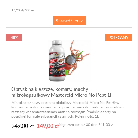
17,20 zł/100 ml
Sprawdź teraz
-40%
POLECAMY
Oprysk na kleszcze, komary, muchy
mikrokapsułkowy Mastercid Micro No Pest 1l
Mikrokapsułkowy preparat biobójczy Mastercid Micro No Pest® w
koncentracie do rozcieńczania, przeznaczony do zwalczania owadów i
roztoczy w pomieszczeniach oraz na zewnątrz. Produkt oparty na
potrójnej formule substancji czynnych. Pojemność: 1l.
149,00 zł
249,00 zł
Najniższa cena z 30 dni: 249,00 zł