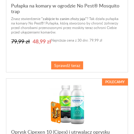
Pułapka na komary w ogrodzie No Pest® Mosquito
trap
Znasz stwierdzenie
"zabijcie to zanim złoży jaja"
? Tak działa pułapka
na komary No Pest®! Pułapka, którą stworzono by chronić żołnierzy
przed chorobami przenoszonymi przez moskity teraz ochroni Ciebie
przed ukąszeniami komarów.
48,99 zł
79,99 zł
Najniższa cena z 30 dni: 79,99 zł
Sprawdź teraz
POLECAMY
Oprysk Cipexen 10 (Cipex) i utrwalacz oprysku