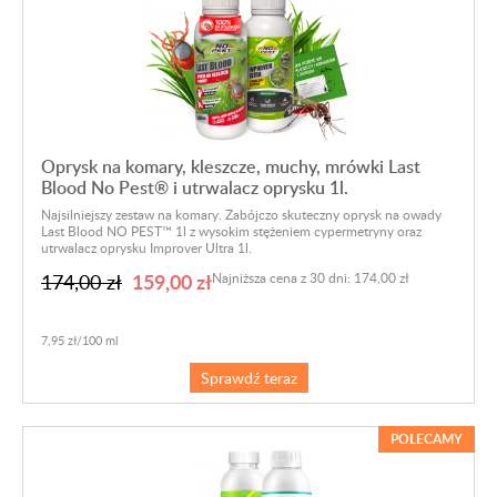
Oprysk na komary, kleszcze, muchy, mrówki Last
Blood No Pest® i utrwalacz oprysku 1l.
Najsilniejszy zestaw na komary. Zabójczo skuteczny oprysk na owady
Last Blood NO PEST™ 1l z wysokim stężeniem cypermetryny oraz
utrwalacz oprysku Improver Ultra 1l.
159,00 zł
174,00 zł
Najniższa cena z 30 dni: 174,00 zł
7,95 zł/100 ml
Sprawdź teraz
POLECAMY