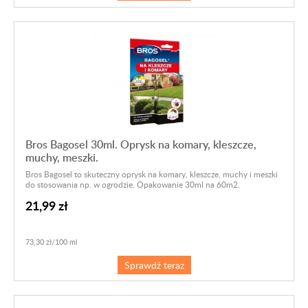
Bros Bagosel 30ml. Oprysk na komary, kleszcze,
muchy, meszki.
Bros Bagosel to skuteczny oprysk na komary, kleszcze, muchy i meszki
do stosowania np. w ogrodzie. Opakowanie 30ml na 60m2.
21,99 zł
73,30 zł/100 ml
Sprawdź teraz