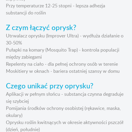
Przy temperaturze 12-25 stopni - lepsza adhezja
substancji do roślin
Z czym łączyć oprysk?
Utrwalacz oprysku (Improver Ultra) - wydłuża działanie o
30-50%
Pułapki na komary (Mosquito Trap) - kontrola populacji
między zabiegami
Repelenty na ciało - dla pełnej ochrony osób w terenie
Moskitiery w oknach - bariera ostatniej szansy w domu
Czego unikać przy oprysku?
Aplikacji w pełnym słońcu - substancja czynna degraduje
się szybciej
Pomijania środków ochrony osobistej (rękawice, maska,
okulary)
Oprysku roślin kwitnących w okresie aktywności pszczół
(dzień, południe)