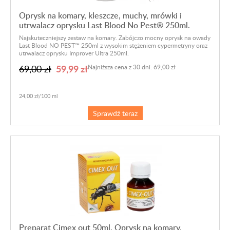
Oprysk na komary, kleszcze, muchy, mrówki i
utrwalacz oprysku Last Blood No Pest® 250ml.
Najskuteczniejszy zestaw na komary. Zabójczo mocny oprysk na owady
Last Blood NO PEST™ 250ml z wysokim stężeniem cypermetryny oraz
utrwalacz oprysku Improver Ultra 250ml.
59,99 zł
69,00 zł
Najniższa cena z 30 dni: 69,00 zł
24,00 zł/100 ml
Sprawdź teraz
Preparat Cimex out 50ml. Oprysk na komary,