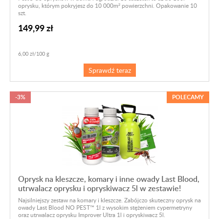
oprysku, którym pokryjesz do 10 000m² powierzchni. Opakowanie 10
szt.
149,99 zł
6,00 zł/100 g
Sprawdź teraz
-3%
POLECAMY
Oprysk na kleszcze, komary i inne owady Last Blood,
utrwalacz oprysku i opryskiwacz 5l w zestawie!
Najsilniejszy zestaw na komary i kleszcze. Zabójczo skuteczny oprysk na
owady Last Blood NO PEST™ 1l z wysokim stężeniem cypermetryny
oraz utrwalacz oprysku Improver Ultra 1l i opryskiwacz 5l.