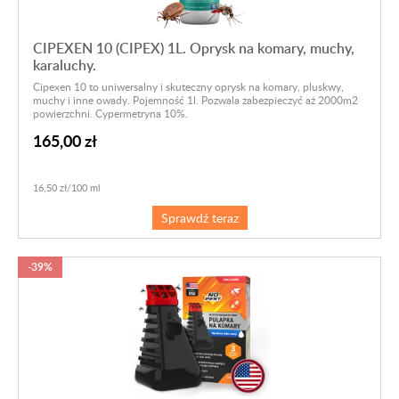
CIPEXEN 10 (CIPEX) 1L. Oprysk na komary, muchy,
karaluchy.
Cipexen 10 to uniwersalny i skuteczny oprysk na komary, pluskwy,
muchy i inne owady. Pojemność 1l. Pozwala zabezpieczyć aż 2000m2
powierzchni. Cypermetryna 10%.
165,00 zł
16,50 zł/100 ml
Sprawdź teraz
-39%