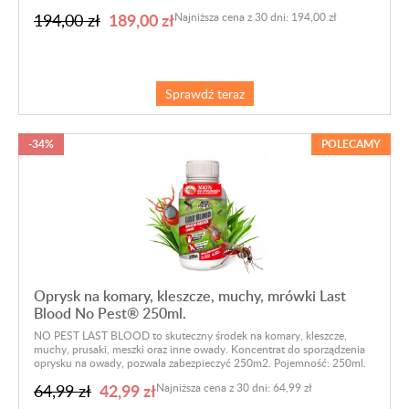
189,00 zł
194,00 zł
Najniższa cena z 30 dni: 194,00 zł
Sprawdź teraz
-34%
POLECAMY
Oprysk na komary, kleszcze, muchy, mrówki Last
Blood No Pest® 250ml.
NO PEST LAST BLOOD to skuteczny środek na komary, kleszcze,
muchy, prusaki, meszki oraz inne owady. Koncentrat do sporządzenia
oprysku na owady, pozwala zabezpieczyć 250m2. Pojemność: 250ml.
42,99 zł
64,99 zł
Najniższa cena z 30 dni: 64,99 zł