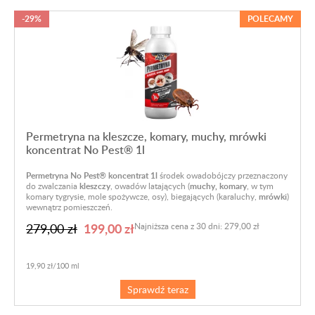
-29%
POLECAMY
Permetryna na kleszcze, komary, muchy, mrówki
koncentrat No Pest® 1l
Permetryna No Pest® koncentrat 1l
środek owadobójczy przeznaczony
do zwalczania
kleszczy
, owadów latających (
muchy, komary
, w tym
komary tygrysie, mole spożywcze, osy), biegających (karaluchy,
mrówki
)
wewnątrz pomieszczeń.
199,00 zł
279,00 zł
Najniższa cena z 30 dni: 279,00 zł
19,90 zł/100 ml
Sprawdź teraz