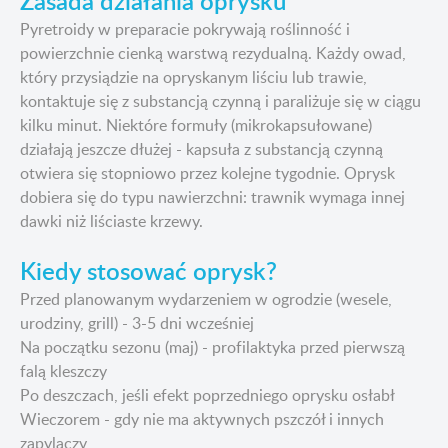
Zasada działania oprysku
Pyretroidy w preparacie pokrywają roślinność i
powierzchnie cienką warstwą rezydualną. Każdy owad,
który przysiądzie na opryskanym liściu lub trawie,
kontaktuje się z substancją czynną i paraliżuje się w ciągu
kilku minut. Niektóre formuły (mikrokapsułowane)
działają jeszcze dłużej - kapsuła z substancją czynną
otwiera się stopniowo przez kolejne tygodnie. Oprysk
dobiera się do typu nawierzchni: trawnik wymaga innej
dawki niż liściaste krzewy.
Kiedy stosować oprysk?
Przed planowanym wydarzeniem w ogrodzie (wesele,
urodziny, grill) - 3-5 dni wcześniej
Na początku sezonu (maj) - profilaktyka przed pierwszą
falą kleszczy
Po deszczach, jeśli efekt poprzedniego oprysku osłabł
Wieczorem - gdy nie ma aktywnych pszczół i innych
zapylaczy