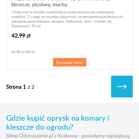
kleszcze, pluskwy, muchy.
Cimex-out to środek owadobójczy przeznaczony do zwalczania
owadów. Z uwagi na wysoką odporność na temperaturę polecany do
zabezpieczania elewacji, tarasów, balkonów, obór, chlewni itp.
Pojemność: 50 ml
42,99 zł
85,98 zł/100 ml
Sprawdź teraz
Strona 1
z
2
Gdzie kupić oprysk na komary i
kleszcze do ogrodu?
Sklep Odstraszanie.pl z Krakowa - posiadamy największą