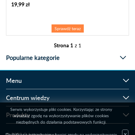
19,99 zł
Sprawdź teraz
Strona 1
z
1
Popularne kategorie
Menu
Centrum wiedzy
Serwis wykorzystuje pliki cookies. Korzystając ze strony
Produkty
wyrażasz zgodę na wykorzystywanie plików cookies
niezbędnych do działania podstawowych funkcji.
© 2022 Odstraszanie.pl
Dodatkowo potrzebujemy twojej zgody na wykorzystywanie
X