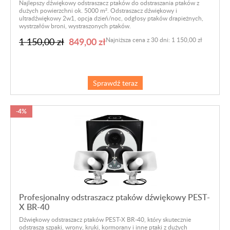
Najlepszy dźwiękowy odstraszacz ptaków do odstraszania ptaków z
dużych powierzchni ok. 5000 m². Odstraszacz dźwiękowy i
ultradźwiękowy 2w1, opcja dzień/noc, odgłosy ptaków drapieżnych,
wystrzałów broni, wystraszonych ptaków.
849,00 zł
1 150,00 zł
Najniższa cena z 30 dni: 1 150,00 zł
Sprawdź teraz
-4%
Profesjonalny odstraszacz ptaków dźwiękowy PEST-
X BR-40
Dźwiękowy odstraszacz ptaków PEST-X BR-40, który skutecznie
odstrasza szpaki, wrony, kruki, kormorany i inne ptaki z dużych