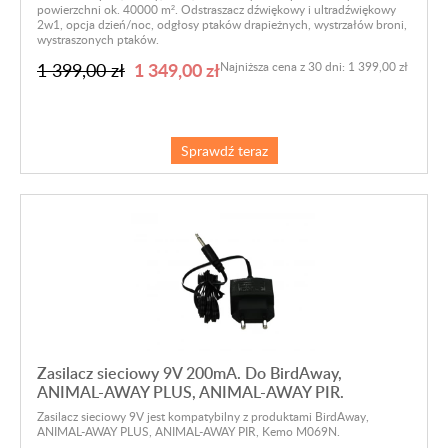
powierzchni ok. 40000 m². Odstraszacz dźwiękowy i ultradźwiękowy
2w1, opcja dzień/noc, odgłosy ptaków drapieżnych, wystrzałów broni,
wystraszonych ptaków.
1 349,00 zł
1 399,00 zł
Najniższa cena z 30 dni: 1 399,00 zł
Sprawdź teraz
Zasilacz sieciowy 9V 200mA. Do BirdAway,
ANIMAL-AWAY PLUS, ANIMAL-AWAY PIR.
Zasilacz sieciowy 9V jest kompatybilny z produktami BirdAway,
ANIMAL-AWAY PLUS, ANIMAL-AWAY PIR, Kemo M069N.