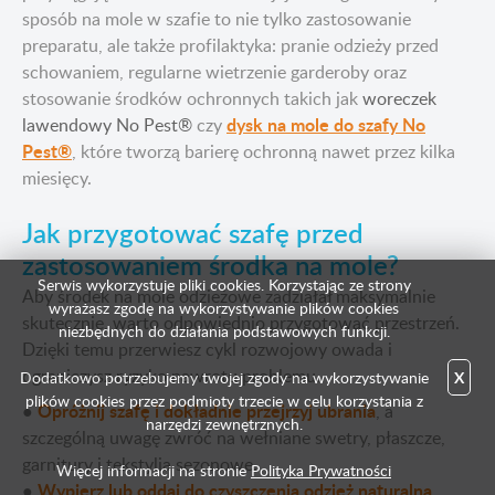
sposób na mole w szafie to nie tylko zastosowanie
preparatu, ale także profilaktyka: pranie odzieży przed
schowaniem, regularne wietrzenie garderoby oraz
stosowanie środków ochronnych takich jak
woreczek
dysk na mole do szafy No
lawendowy No Pest®
czy
Pest®
, które tworzą barierę ochronną nawet przez kilka
miesięcy.
Jak przygotować szafę przed
zastosowaniem środka na mole?
Serwis wykorzystuje pliki cookies. Korzystając ze strony
Aby środek na mole odzieżowe zadziałał maksymalnie
wyrażasz zgodę na wykorzystywanie plików cookies
skutecznie, warto odpowiednio przygotować przestrzeń.
niezbędnych do działania podstawowych funkcji.
Dzięki temu przerwiesz cykl rozwojowy owada i
ograniczysz ryzyko nawrotu problemu.
Dodatkowo potrzebujemy twojej zgody na wykorzystywanie
X
plików cookies przez podmioty trzecie w celu korzystania z
Opróżnij szafę i dokładnie przejrzyj ubrania
●
, a
narzędzi zewnętrznych.
szczególną uwagę zwróć na wełniane swetry, płaszcze,
garnitury i tekstylia sezonowe.
Więcej informacji na stronie
Polityka Prywatności
Wypierz lub oddaj do czyszczenia odzież naturalną
●
,