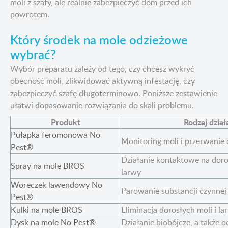
moli z szafy, ale realnie zabezpieczyć dom przed ich
powrotem.
Który środek na mole odzieżowe
wybrać?
Wybór preparatu zależy od tego, czy chcesz wykryć
obecność moli, zlikwidować aktywną infestację, czy
zabezpieczyć szafę długoterminowo. Poniższe zestawienie
ułatwi dopasowanie rozwiązania do skali problemu.
Produkt
Rodzaj dział
Pułapka feromonowa No
Monitoring moli i przerwanie
Pest®
Działanie kontaktowe na dorosł
Spray na mole BROS
larwy
Woreczek lawendowy No
Parowanie substancji czynnej 
Pest®
Kulki na mole BROS
Eliminacja dorosłych moli i la
Dysk na mole No Pest®
Działanie biobójcze, a także 