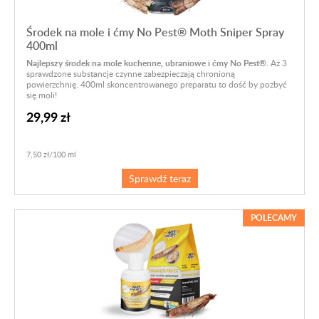
Środek na mole i ćmy No Pest® Moth Sniper Spray
400ml
Najlepszy środek na mole kuchenne, ubraniowe i ćmy No Pest®.
Aż 3
sprawdzone substancje czynne
zabezpieczają chronioną
powierzchnię.
400ml skoncentrowanego preparatu to dość by pozbyć
się moli!
29,99 zł
7,50 zł/100 ml
Sprawdź teraz
POLECAMY