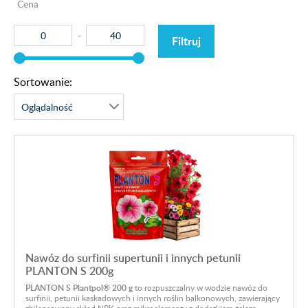
Cena
Filtruj
Sortowanie:
Nawóz do surfinii supertunii i innych petunii
PLANTON S 200g
PLANTON S Plantpol® 200 g
to rozpuszczalny w wodzie nawóz do
surfinii, petunii kaskadowych i innych roślin balkonowych, zawierający
zbilansowany skład NPK oraz mikroelementy z dodatkiem żelaza.