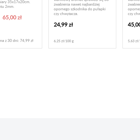
miary 35x17x20cm.
zwabienia nawet najbardziej
zwabien
utu 2mm.
opornego szkodnika do pułapki
oporne
czy chwytacza.
czy chw
65,00 zł
24,99 zł
45,00
na z 30 dni: 74,99 zł
6,25 zł/100 g
5,63 zł/