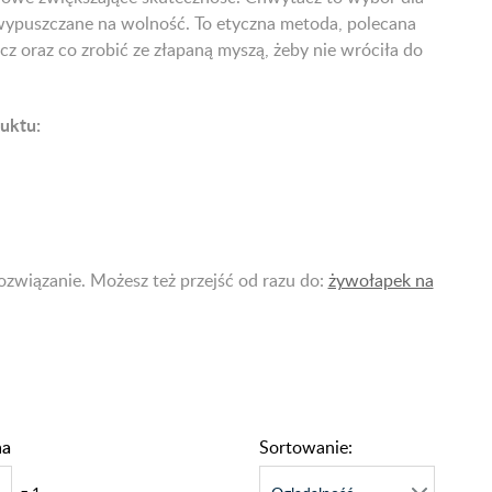
i wypuszczane na wolność. To etyczna metoda, polecana
z oraz co zrobić ze złapaną myszą, żeby nie wróciła do
duktu:
ozwiązanie. Możesz też przejść od razu do:
żywołapek na
na
Sortowanie: