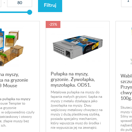
Filtruj
-25%
Pułapka na myszy,
na myszy,
Wabik
gryzonie. Żywołapka,
a na gryzonie
szczu
myszołapka. ODS1.
® Mouse
Przyn
chwyt
Metalowa pułapka na myszy do
łapania małych gryzoni. Łapka na
100g.
a pułapka na myszy
myszy z metalu działająca jako
ouse Tempter to
żywołapka na myszy. Dwu
Skutecz
a gryzonie
wejściowy metalowy chwytacz na
myszy i
 w odpowiednio czuły
myszy z dużą plastikową szybką,
Silny w
atrzaskowy i otwory
posiada specjalny mechanizm,
sprawdz
e, złapie myszy bez
który wpuszcza mysz do środka i
najbard
 ich.
nie wypuszcza jej na zewnątrz.
do puła