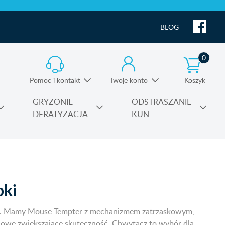
BLOG
0
Pomoc i kontakt
Twoje konto
Koszyk
Informacja o produktach i pomoc techniczna
GRYZONIE
ODSTRASZANIE
DERATYZACJA
KUN
Substancje czynne środków owadobójczych
pki
nia. Mamy Mouse Tempter z mechanizmem zatrzaskowym,
iowe zwiększające skuteczność. Chwytacz to wybór dla