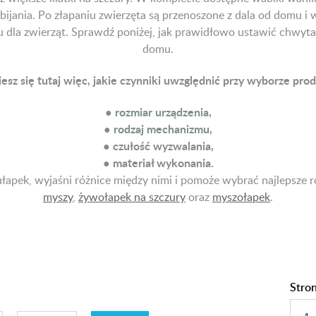
abijania. Po złapaniu zwierzęta są przenoszone z dala od domu 
 dla zwierząt. Sprawdź poniżej, jak prawidłowo ustawić chwytac
domu.
sz się tutaj więc, jakie czynniki uwzględnić przy wyborze pro
● rozmiar urządzenia,
● rodzaj mechanizmu,
● czułość wyzwalania,
● materiał wykonania.
ułapek, wyjaśni różnice między nimi i pomoże wybrać najlepsze r
myszy
,
żywołapek na szczury
oraz
myszołapek
.
Stro