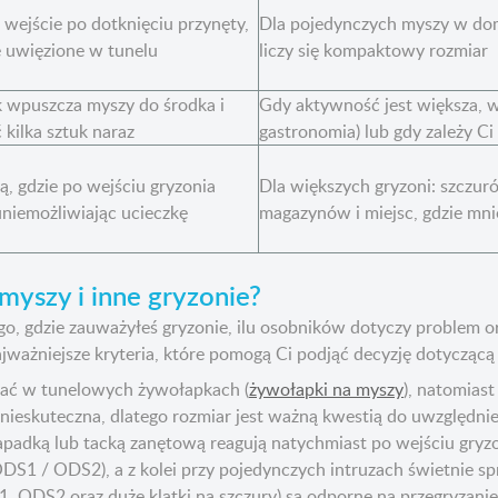
ejście po dotknięciu przynęty,
Dla pojedynczych myszy w domu
e uwięzione w tunelu
liczy się kompaktowy rozmiar
wpuszcza myszy do środka i
Gdy aktywność jest większa, w
 kilka sztuk naraz
gastronomia) lub gdy zależy Ci 
ą, gdzie po wejściu gryzonia
Dla większych gryzoni: szczurów
niemożliwiając ucieczkę
magazynów i miejsc, gdzie mni
yszy i inne gryzonie?
o, gdzie zauważyłeś gryzonie, ilu osobników dotyczy problem or
ajważniejsze kryteria, które pomogą Ci podjąć decyzję dotycząc
pać w tunelowych żywołapkach (
żywołapki na myszy
), natomias
e nieskuteczna, dlatego rozmiar jest ważną kwestią do uwzględnie
padką lub tacką zanętową reagują natychmiast po wejściu gryzoni
(ODS1 / ODS2), a z kolei przy pojedynczych intruzach świetnie
, ODS2 oraz duże klatki na szczury) są odporne na przegryzanie