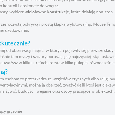
 kontroli i doskonałe do wnętrz.
wielołowne konstrukcje
 myszy, wybierz
, które działają non-sto
rzezroczystą pokrywą i prostą klapką wylotową (np. Mouse Tempt
ywne użytkowanie.
 skutecznie?
cznij od obserwacji miejsc, w których pojawiły się pierwsze śla
aśnie tam myszy i szczury poruszają się najczęściej, stąd ustawi
zauważysz w kilku strefach, rozstaw kilka pułapek równocześnie
ną?
tórym osobom to przeszkadza ze względów etycznych albo religi
wentylacyjnymi, można ją obejrzeć, zważyć (jeśli ktoś jest cieka
y na żywo), buddyści, weganie oraz osoby pracujące w obiektach 
ący gryzonie