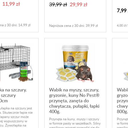
11,99 zł
29,99 zł
39,99 zł
7,99 
na z 30 dni: 14,99 zł
Najniższa cena z 30 dni: 39,99 zł
4,00 zł/
a na szczury.
Wabik na myszy, szczury,
Wabik
 szczury
gryzonie, kuny No Pest®
gryzo
0cm
przynęta, zanęta do
przyn
chwytacza, pułapki, łapki
chwyt
łapka na szczury jest
400g.
800g.
. Skutecznie łapie nie
złapany szczur może
Przynęta na kuny, myszy i szczury
Przynęt
iej wypuszczony w
w formie pasty w saszetkach. Silny
w formi
cu. Żywołapka na
waniliowy aromat sprawdzi się do
wanilio