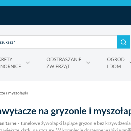
KRETY
ODSTRASZANIE
OGRÓD
I NORNICE
ZWIERZĄT
I DOM
e, kadzidełka
rtensji i wrzosów
 Power
Nośniki, adiuwanty, utrwalacze oprysku, środki do zamgławiania
ze i myszołapki
wytacze na gryzonie i myszoła
anitarne
- tunelowe żywołapki łapiące gryzonie bez krzywdze
iększe klatki na szczury. W komplecie dostępne wabiki wanil