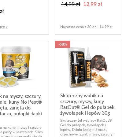
12,99 zł
14,99 zł
zł
Najniższa cena z 30 dni: 14,99 zł
100 g
-58%
Skuteczny wabik na
 na myszy, szczury,
szczury, myszy, kuny
nie, kuny No Pest®
RatOut® Gel do pułapek,
ęta, zanęta do
żywołapek i lepów 30g
acza, pułapki, łapki
Skuteczny żel wabiący RatOut®
Gel do pułapek, żywołapek i
a na kuny, myszy i szczury
lepów. Działa lepiej niż masło
e pasty w saszetkach. Silny
orzechowe. Zwab myszy, szczury i
wy aromat sprawdzi się do