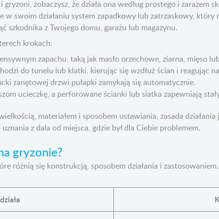
i gryzoni, zobaczysz, że działa ona według prostego i zarazem
 w swoim działaniu system zapadkowy lub zatrzaskowy, który r
nąć szkodnika z Twojego domu, garażu lub magazynu.
zterech krokach:
ensywnym zapachu, taką jak masło orzechowe, ziarna, mięso lu
odzi do tunelu lub klatki, kierując się wzdłuż ścian i reagując 
acki zanętowej drzwi pułapki zamykają się automatycznie.
om ucieczkę, a perforowane ścianki lub siatka zapewniają stały
wielkością, materiałem i sposobem ustawiania, zasada działania 
znania z dala od miejsca, gdzie był dla Ciebie problemem.
na gryzonie?
tóre różnią się konstrukcją, sposobem działania i zastosowaniem
działa
K