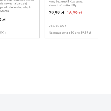
kuny bez trutki! Kup teraz.
ia nawet najbardziej
Zawartość netto: 30g.
go szkodnika do pułapki
ytacza.
16,99 zł
39,99 zł
 zł
24,27 zł/100 g
100 g
Najniższa cena z 30 dni: 39,99 zł