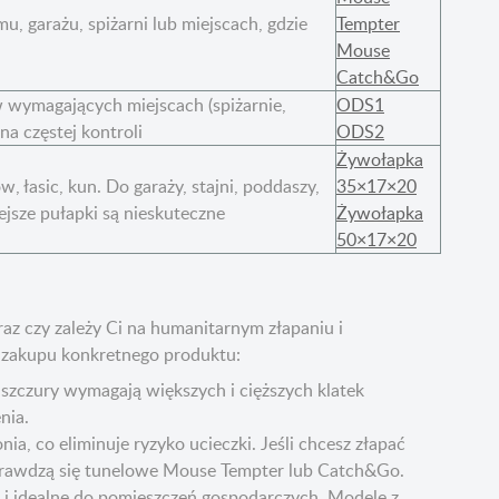
, garażu, spiżarni lub miejscach, gdzie
Tempter
Mouse
Catch&Go
 wymagających miejscach (spiżarnie,
ODS1
na częstej kontroli
ODS2
Żywołapka
, łasic, kun. Do garaży, stajni, poddaszy,
35×17×20
ejsze pułapki są nieskuteczne
Żywołapka
50×17×20
az czy zależy Ci na humanitarnym złapaniu i
ą zakupu konkretnego produktu:
t szczury wymagają większych i cięższych klatek
nia.
a, co eliminuje ryzyko ucieczki. Jeśli chcesz złapać
 sprawdzą się tunelowe Mouse Tempter lub Catch&Go.
 i idealne do pomieszczeń gospodarczych. Modele z