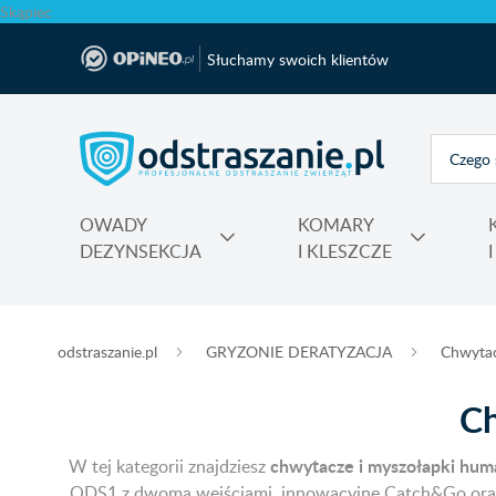
Skąpiec
Słuchamy swoich klientów
OWADY
KOMARY
DEZYNSEKCJA
I KLESZCZE
Polecane produkty na krety i nornice No Pest®
Atrapy, makiety odstraszające, sztuczne ptaki
Na komary do kontaktu, świeczki, spiral
Nawozy do rododendronów, ho
Najmocniejsza trutka na szczury Max
odstraszanie.pl
GRYZONIE DERATYZACJA
Chwytac
Ch
chwytacze i myszołapki hum
W tej kategorii znajdziesz
ODS1 z dwoma wejściami, innowacyjne Catch&Go oraz w