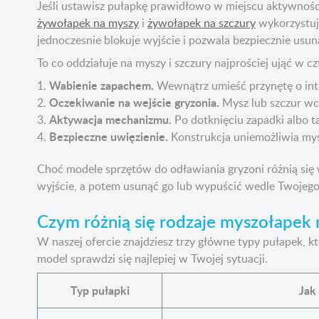
Jeśli ustawisz pułapkę prawidłowo w miejscu aktywnośc
żywołapek na myszy
i
żywołapek na szczury
wykorzystuje
jednoczesnie blokuje wyjście i pozwala bezpiecznie usu
To co oddziałuje na myszy i szczury najprościej ująć w c
Wabienie zapachem.
1.
Wewnątrz umieść przynętę o int
Oczekiwanie na wejście gryzonia.
2.
Mysz lub szczur wch
Aktywacja mechanizmu.
3.
Po dotknięciu zapadki albo t
Bezpieczne uwięzienie.
4.
Konstrukcja uniemożliwia mysz
Choć modele sprzętów do odławiania gryzoni różnią się 
wyjście, a potem usunąć go lub wypuścić wedle Twojego u
Czym różnią się rodzaje myszołapek 
W naszej ofercie znajdziesz trzy główne typy pułapek, k
model sprawdzi się najlepiej w Twojej sytuacji.
Typ pułapki
Jak 