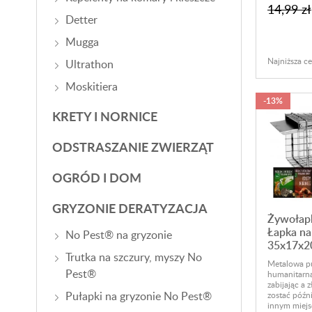
14,99 zł
Detter
Mugga
Najniższa ce
Ultrathon
Moskitiera
-13%
KRETY I NORNICE
ODSTRASZANIE ZWIERZĄT
OGRÓD I DOM
GRYZONIE DERATYZACJA
Żywołapk
Łapka na
No Pest® na gryzonie
35x17x2
Trutka na szczury, myszy No
Metalowa pu
Pest®
humanitarna
zabijając a 
Pułapki na gryzonie No Pest®
zostać późn
innym miejs