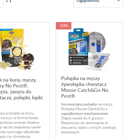
z
1
-13%
Pułapka na myszy
 na kuny, myszy,
żywołapka chwytacz
ry No Pest®.
Mouse Catch&Go No
ęta, zanęta do
Pest®
acza, pułapki, łapki
Innowacyjna pułapka
na myszy
Pułapka Mouse Catch&Go
z
na przynęta na kuny,
zapadkowym mechanizmem.
 szczury w formie kostki.
Złapie nawet do 6 gryzoni.
aniliowy aromat idealnie
Bezpieczna do stosowania w
i się do zwabienia nawet
otoczeniu dzieci i innych zwierząt
ziej opornego szkodnika
domowych.
pki czy chwytacza.