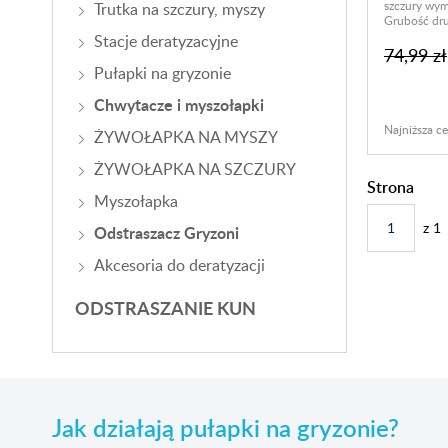
szczury wy
Trutka na szczury, myszy
Grubość dr
Stacje deratyzacyjne
74,99 zł
Pułapki na gryzonie
Chwytacze i myszołapki
Najniższa ce
ŻYWOŁAPKA NA MYSZY
ŻYWOŁAPKA NA SZCZURY
Strona
Myszołapka
z
1
Odstraszacz Gryzoni
Akcesoria do deratyzacji
ODSTRASZANIE KUN
Jak działają pułapki na gryzonie?