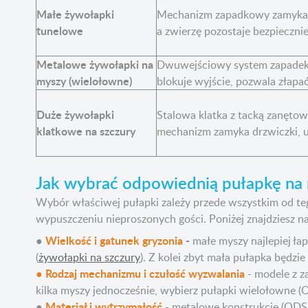
Małe żywołapki
Mechanizm zapadkowy zamyka w
tunelowe
a zwierzę pozostaje bezpieczni
Metalowe żywołapki na
Dwuwejściowy system zapadek 
myszy (wielołowne)
blokuje wyjście, pozwala złapać
Duże żywołapki
Stalowa klatka z tacką zanętow
klatkowe na szczury
mechanizm zamyka drzwiczki, u
Jak wybrać odpowiednią pułapkę na m
Wybór właściwej pułapki zależy przede wszystkim od teg
wypuszczeniu nieproszonych gości. Poniżej znajdziesz n
Wielkość i gatunek gryzonia
-
●
małe myszy najlepiej ła
(
żywołapki na szczury
). Z kolei zbyt mała pułapka będzi
Rodzaj mechanizmu i czułość wyzwalania
●
- modele z za
kilka myszy jednocześnie, wybierz pułapki wielołowne 
Materiał i wytrzymałość
●
- metalowe konstrukcje (ODS1