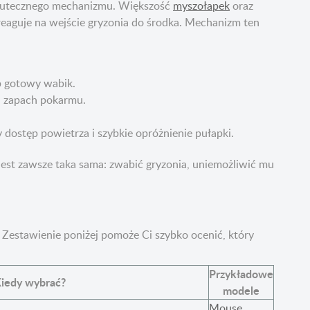
 skutecznego mechanizmu. Większość
myszołapek
oraz
eaguje na wejście gryzonia do środka. Mechanizm ten
b gotowy wabik.
na zapach pokarmu.
 dostęp powietrza i szybkie opróżnienie pułapki.
jest zawsze taka sama: zwabić gryzonia, uniemożliwić mu
. Zestawienie poniżej pomoże Ci szybko ocenić, który
Przykładowe
iedy wybrać?
modele
Mouse