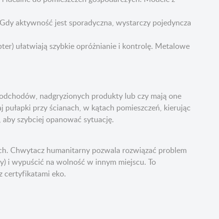
p. Gdy aktywność jest sporadyczna, wystarczy pojedyncza
er) ułatwiają szybkie opróżnianie i kontrolę. Metalowe
dy odchodów, nadgryzionych produkty lub czy mają one
aj pułapki przy ścianach, w kątach pomieszczeń, kierując
, aby szybciej opanować sytuację.
jnych. Chwytacz humanitarny pozwala rozwiązać problem
wy) i wypuścić na wolność w innym miejscu. To
z certyfikatami eko.