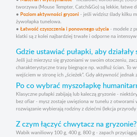
tworzywa (Mouse Tempter, Catch&Go) są lekkie, łatwe do
Poziom aktywności gryzoni
●
- jeśli widzisz ślady kilku
żywołapka tunelowa.
Łatwość czyszczenia i ponownego użycia
●
- modele z p
klatki są z kolei najbardziej trwałe i odporne na intens
Gdzie ustawiać pułapki, aby działały
Jeśli już mierzysz się gryzoniami w swoim otoczeniu, za
charakterystyczne trasy biegnące np. wzdłuż ścian. To wł
wejściem w stronę ich „ścieżek”. Gdy aktywność jednak 
Po co wybrać myszołapkę humanitar
Klasyczne pułapki zabijają lub kaleczą gryzonie - niek
bez ofiar - mysz zostaje uwięziona w tunelu z otworami 
rozwiązanie wybierają rodziny z dziećmi (lekcja przyrod
Z czym łączyć chwytacz na gryzonie?
Wabik waniliowy 100 g, 400 g, 800 g - zapach przyciągaj