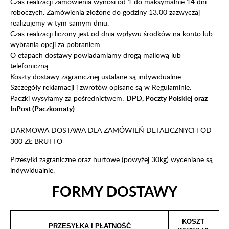
Czas realizacji zamówienia wynosi od 1 do maksymalnie 14 dni
roboczych. Zamówienia złożone do godziny 13:00 zazwyczaj
realizujemy w tym samym dniu.
Czas realizacji liczony jest od dnia wpływu środków na konto lub
wybrania opcji za pobraniem.
O etapach dostawy powiadamiamy drogą mailową lub
telefoniczną.
Koszty dostawy zagranicznej ustalane są indywidualnie.
Szczegóły reklamacji i zwrotów opisane są w Regulaminie.
Paczki wysyłamy za pośrednictwem:
DPD, Poczty Polskiej oraz
InPost (Paczkomaty)
.
DARMOWA DOSTAWA DLA ZAMÓWIEŃ DETALICZNYCH OD
300 ZŁ BRUTTO
Przesyłki zagraniczne oraz hurtowe (powyżej 30kg) wyceniane są
indywidualnie.
FORMY DOSTAWY
KOSZT
PRZESYŁKA I PŁATNOŚĆ