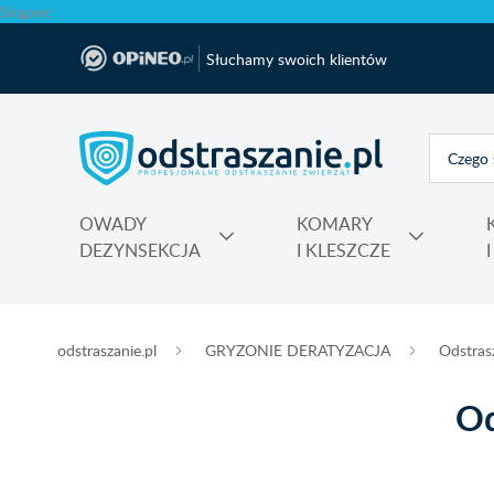
Skąpiec
Słuchamy swoich klientów
OWADY
KOMARY
DEZYNSEKCJA
I KLESZCZE
Polecane produkty na krety i nornice No Pest®
Atrapy, makiety odstraszające, sztuczne ptaki
Na komary do kontaktu, świeczki, spiral
Nawozy do rododendronów, ho
Najmocniejsza trutka na szczury Max
odstraszanie.pl
GRYZONIE DERATYZACJA
Odstras
Od