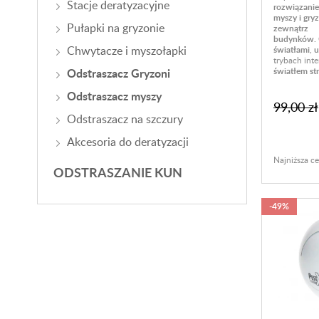
Stacje deratyzacyjne
rozwiązanie
myszy i gry
Pułapki na gryzonie
zewnątrz
budynków.
Chwytacze i myszołapki
światłami
,
u
trybach int
Odstraszacz Gryzoni
światłem s
Odstraszacz myszy
99,00 zł
Odstraszacz na szczury
Akcesoria do deratyzacji
Najniższa ce
ODSTRASZANIE KUN
-49%