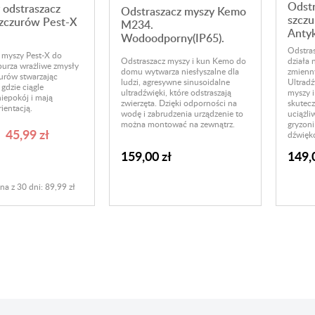
Odstr
odstraszacz
Odstraszacz myszy Kemo
szcz
szczurów Pest-X
M234.
Anty
Wodoodporny(IP65).
Odstra
 myszy Pest-X do
Odstraszacz myszy i kun Kemo do
działa 
burza wrażliwe zmysły
domu wytwarza niesłyszalne dla
zmienn
zurów stwarzając
ludzi, agresywne sinusoidalne
Ultradź
gdzie ciągle
ultradźwięki, które odstraszają
myszy i
iepokój i mają
zwierzęta. Dzięki odporności na
skutecz
ientacją.
wodę i zabrudzenia urządzenie to
uciążli
można montować na zewnątrz.
gryzoni
45,99 zł
dźwięk
159,00 zł
149,
na z 30 dni: 89,99 zł