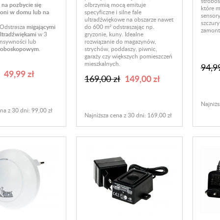
strobos
olbrzymią mocą emituje
 na pozbycie się
które m
specyficzne i silne fale
zoni w domu lub na
sensory
ultradźwiękowe na obszarze nawet
szczury
do 600 m² odstraszając np.
Odstrasza
migającymi
zamonto
gryzonie, kuny. Idealne
ltradźwiękami
w 3
rozwiązanie do magazynów,
ensywności lub
strychów, poddaszy, piwnic,
troboskopowym.
garaży czy większych pomieszczeń
mieszkalnych.
94,99
49,99 zł
149,00 zł
169,00 zł
Najniżs
na z 30 dni: 99,00 zł
Najniższa cena z 30 dni: 169,00 zł