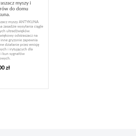
aszacz myszy i
urów do domu
kuna.
szacz myszy ANTYKUNA
na zasadzie wysyłania ciągle
ych ultradźwięków.
więkowy odstraszacz na
 inne gryzonie zapewnia
ne działanie przez emisję
wych i irytujących dla
 i kun sygnałów
owych.
00 zł