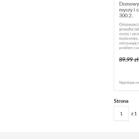
Domowy 
myszy i 
300.2.
Odstraszacz
gniazdka za
myszy i szc
środowisko, 
odczuwają n
problem z or
89,99 zł
Najniższa ce
Strona
z
1