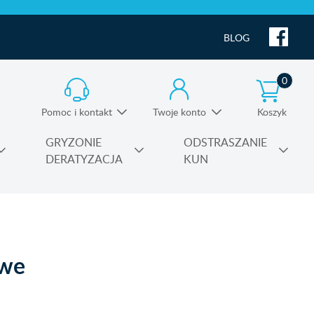
BLOG
0
Pomoc i kontakt
Twoje konto
Koszyk
Informacja o produktach i pomoc techniczna
GRYZONIE
ODSTRASZANIE
DERATYZACJA
KUN
Substancje czynne środków owadobójczych
owe