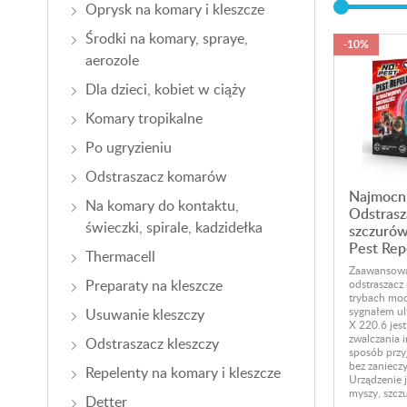
Oprysk na komary i kleszcze
Środki na komary, spraye,
-10%
aerozole
Dla dzieci, kobiet w ciąży
Komary tropikalne
Po ugryzieniu
Odstraszacz komarów
Najmocni
Na komary do kontaktu,
Odstrasz
świeczki, spirale, kadzidełka
szczurów
Pest Rep
Thermacell
Zaawansowa
Preparaty na kleszcze
odstraszacz
trybach mo
sygnałem u
Usuwanie kleszczy
X 220.6 jes
zwalczania i
Odstraszacz kleszczy
sposób przy
bez zaniecz
Repelenty na komary i kleszcze
Urządzenie 
myszy, szczu
Detter