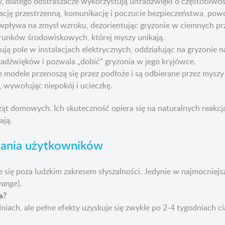
latego odstraszacze wykorzystują ultradźwięki o częstotliwości
ację przestrzenną, komunikację i poczucie bezpieczeństwa, powod
ływa na zmysł wzroku, dezorientując gryzonie w ciemnych przes
arunków środowiskowych, której myszy unikają.
ą pole w instalacjach elektrycznych, oddziałując na gryzonie n
ultradźwięków i pozwala „dobić” gryzonia w jego kryjówce.
modele przenoszą się przez podłoże i są odbierane przez myszy j
, wywołując niepokój i ucieczkę.
ząt domowych. Ich skuteczność opiera się na naturalnych reakcj
ają.
ytania użytkowników
e się poza ludzkim zakresem słyszalności. Jedynie w najmocniejs
range
).
a?
niach, ale pełne efekty uzyskuje się zwykle po 2-4 tygodniach ci