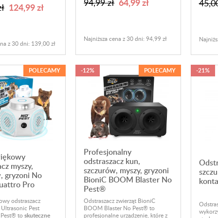
64,99 zł
94,99 zł
45,00
124,99 zł
zł
Najniższa cena z 30 dni: 94,99 zł
Najniżs
na z 30 dni: 139,00 zł
POLECAMY
-12%
POLECAMY
-21%
Profesjonalny
więkowy
odstraszacz kun,
Odstr
acz myszy,
szczurów, myszy, gryzoni
szczu
, gryzoni No
BioniC BOOM Blaster No
konta
attro Pro
Pest®
Odstraszacz zwierząt BioniC
owy odstraszacz
Odstras
BOOM Blaster No Pest® to
 Ultrasonic Pest
wykorzy
profesjonalne urządzenie, które z
 Pest® to
skuteczne