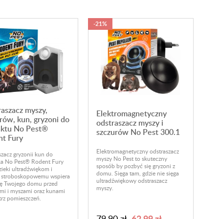
-21%
aszacz myszy,
Elektromagnetyczny
rów, kun, gryzoni do
odstraszacz myszy i
aktu No Pest®
szczurów No Pest 300.1
t Fury
Elektromagnetyczny odstraszacz
zacz gryzonii kun do
myszy
No Pest
to skuteczny
ka No Pest® Rodent Fury
sposób by pozbyć się gryzoni z
zieki ultradźwiękom i
domu. Sięga tam, gdzie nie sięga
u stroboskopowemu wspiera
ultradźwiękowy odstraszacz
ę Twojego domu przed
myszy.
mi i myszami oraz kunami
rz pomieszczeń.
62,99 zł
79,90 zł