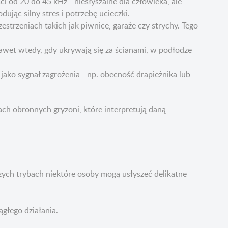
 od 20 do 45 kHz - niesłyszalne dla człowieka, ale
ując silny stres i potrzebę ucieczki.
trzeniach takich jak piwnice, garaże czy strychy. Tego
awet wtedy, gdy ukrywają się za ścianami, w podłodze
ako sygnał zagrożenia - np. obecność drapieżnika lub
ach obronnych gryzoni, które interpretują daną
zych trybach niektóre osoby mogą usłyszeć delikatne
ągłego działania.