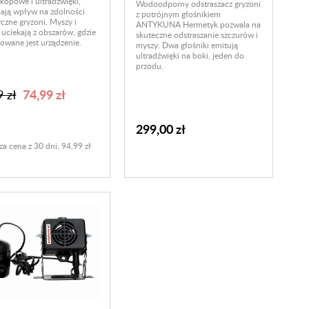
kopowe i ultradźwięki,
Wodoodporny odstraszacz gryzoni
ają wpływ na zdolności
z potrójnym głośnikiem
czne gryzoni. Myszy i
ANTYKUNA Hermetyk pozwala na
 uciekają z obszarów, gdzie
skuteczne odstraszanie szczurów i
wane jest urządzenie.
myszy. Dwa głośniki emitują
ultradźwięki na boki, jeden do
przodu.
74,99 zł
 zł
299,00 zł
za cena z 30 dni: 94,99 zł