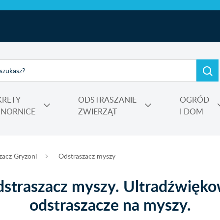
KRETY
ODSTRASZANIE
OGRÓD
I NORNICE
ZWIERZĄT
I DOM
e, kadzidełka
rtensji i wrzosów
 Power
Nośniki, adiuwanty, utrwalacze oprysku, środki do zamgławiania
zacz Gryzoni
Odstraszacz myszy
straszacz myszy. Ultradźwięk
odstraszacze na myszy.