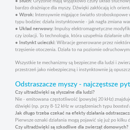
● Słuch:
Gryzonie mają wyjątkowo czuły układ słuchowy, d
bardzo drażniące dla myszy. Dźwięki zakłócają ich orient
● Wzrok:
Intensywnie migające światło stroboskopowe wp
typu bodziec działa instynktownie - jak nagła zmiana w
● Układ nerwowy:
Impulsy elektromagnetyczne modyfikuj
czy izolacji. To technologia, która uzupełnia działanie 
● Instynkt ucieczki:
Wibracje generowane przez niektóre 
trzęsienie otoczenia. Działa to na poziomie odruchowym
Wszystkie te mechanizmy są bezpieczne dla ludzi i zwier
przestrzeń jako niebezpieczną i instynktownie ją opuszcz
Odstraszacze myszy - najczęstsze p
Czy ultradźwięki są słyszalne dla ludzi?
Nie - emitowana częstotliwość (powyżej 20 kHz) znajduj
dźwięki (np. przy 8-12 kHz w urządzeniach typu
boosted 
Jak długo trzeba czekać na efekty działania odstraszacz
Pierwsze oznaki działania mogą pojawić się już po kilku d
Czy ultradźwięki są szkodliwe dla zwierząt domowych?