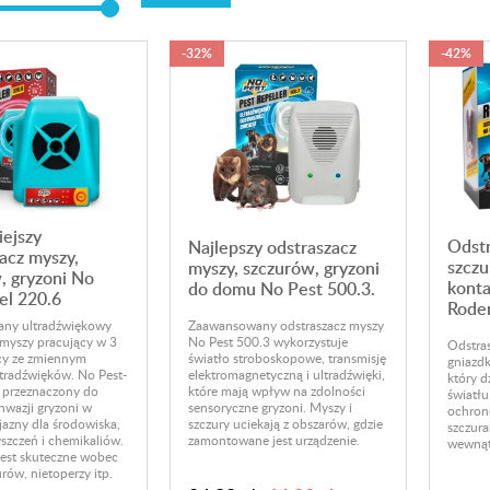
-32%
-42%
ejszy
Odstr
Najlepszy odstraszacz
acz myszy,
szczu
myszy, szczurów, gryzoni
, gryzoni No
kont
do domu No Pest 500.3.
el 220.6
Roden
ny ultradźwiękowy
Zaawansowany odstraszacz myszy
 myszy pracujący w 3
No Pest 500.3 wykorzystuje
Odstras
cy ze zmiennym
światło stroboskopowe, transmisję
gniazd
ltradźwięków.
No
Pest-
elektromagnetyczną i ultradźwięki,
który d
t przeznaczony do
które mają wpływ na zdolności
światł
nwazji gryzoni w
sensoryczne gryzoni. Myszy i
ochron
jazny dla środowiska,
szczury uciekają z obszarów, gdzie
szczura
yszczeń i chemikaliów.
zamontowane jest urządzenie.
wewnąt
jest skuteczne wobec
rów, nietoperzy itp.