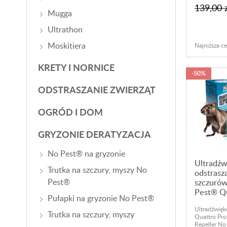
139,00 
Mugga
Ultrathon
Moskitiera
Najniższa ce
KRETY I NORNICE
-50%
ODSTRASZANIE ZWIERZĄT
OGRÓD I DOM
GRYZONIE DERATYZACJA
No Pest® na gryzonie
Ultradź
Trutka na szczury, myszy No
odstrasz
Pest®
szczurów
Pest® Qu
Pułapki na gryzonie No Pest®
Ultradźwięk
Trutka na szczury, myszy
Quattro Pro
Repeller No