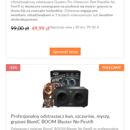
Ultradźwiękowy odstraszacz Quattro Pro Ultrasonic Pest Repeller No
Pest® to
skuteczne rozwiązanie na pozbycie się myszy i gryzoni w
domu lub na zewnątrz budynków.
Odstrasza
migającymi
światłami
,
ultradźwiękami
w 3 trybach intensywności lub
światłem
stroboskopowym.
49,99 zł
99,00 zł
Najniższa cena z 30 dni: 99,00 zł
Sprawdź teraz
-12%
POLECAMY
Profesjonalny odstraszacz kun, szczurów, myszy,
gryzoni BioniC BOOM Blaster No Pest®
Odstraszacz zwierząt BioniC BOOM Blaster No Pest® to profesjonalne