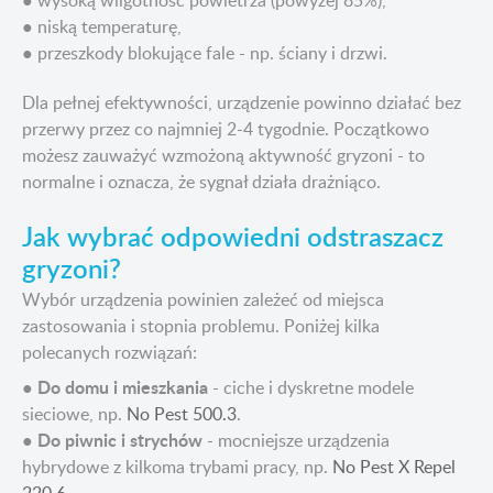
● wysoką wilgotność powietrza (powyżej 85%),
● niską temperaturę,
● przeszkody blokujące fale - np. ściany i drzwi.
Dla pełnej efektywności, urządzenie powinno działać bez
przerwy przez co najmniej 2-4 tygodnie. Początkowo
możesz zauważyć wzmożoną aktywność gryzoni - to
normalne i oznacza, że sygnał działa drażniąco.
Jak wybrać odpowiedni odstraszacz
gryzoni?
Wybór urządzenia powinien zależeć od miejsca
zastosowania i stopnia problemu. Poniżej kilka
polecanych rozwiązań:
Do domu i mieszkania
●
- ciche i dyskretne modele
sieciowe, np.
No Pest 500.3
.
Do piwnic i strychów
●
- mocniejsze urządzenia
hybrydowe z kilkoma trybami pracy, np.
No Pest X Repel