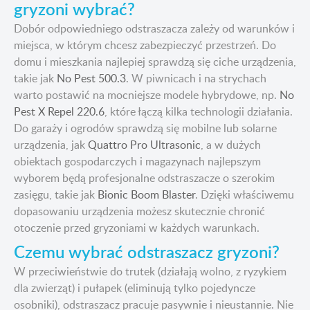
gryzoni wybrać?
Dobór odpowiedniego odstraszacza zależy od warunków i
miejsca, w którym chcesz zabezpieczyć przestrzeń. Do
domu i mieszkania najlepiej sprawdzą się ciche urządzenia,
takie jak
No Pest 500.3
. W piwnicach i na strychach
warto postawić na mocniejsze modele hybrydowe, np.
No
Pest X Repel 220.6
, które łączą kilka technologii działania.
Do garaży i ogrodów sprawdzą się mobilne lub solarne
urządzenia, jak
Quattro Pro Ultrasonic
, a w dużych
obiektach gospodarczych i magazynach najlepszym
wyborem będą profesjonalne odstraszacze o szerokim
zasięgu, takie jak
Bionic Boom Blaster
. Dzięki właściwemu
dopasowaniu urządzenia możesz skutecznie chronić
otoczenie przed gryzoniami w każdych warunkach.
Czemu wybrać odstraszacz gryzoni?
W przeciwieństwie do trutek (działają wolno, z ryzykiem
dla zwierząt) i pułapek (eliminują tylko pojedyncze
osobniki), odstraszacz pracuje pasywnie i nieustannie. Nie