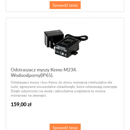
Sprawdź teraz
Odstraszacz myszy Kemo M234.
Wodoodporny(IP65).
Odstraszacz myszy i kun Kemo do domu wytwarza niesłyszalne dla
ludzi, agresywne sinusoidalne ultradźwięki, które odstraszają zwierzęta.
Dzięki odporności na wodę i zabrudzenia urządzenie to można
montować na zewnątrz.
159,00 zł
Sprawdź teraz