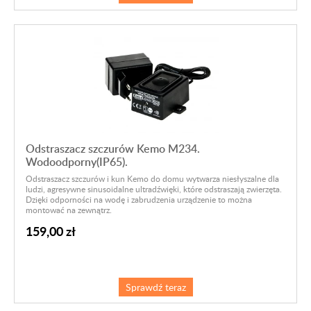
Odstraszacz szczurów Kemo M234.
Wodoodporny(IP65).
Odstraszacz szczurów i kun Kemo do domu wytwarza niesłyszalne dla
ludzi, agresywne sinusoidalne ultradźwięki, które odstraszają zwierzęta.
Dzięki odporności na wodę i zabrudzenia urządzenie to można
montować na zewnątrz.
159,00 zł
Sprawdź teraz