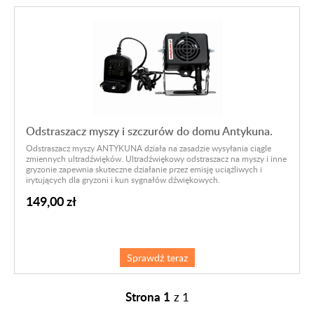
Odstraszacz myszy i szczurów do domu Antykuna.
Odstraszacz myszy ANTYKUNA działa na zasadzie wysyłania ciągle
zmiennych ultradźwięków. Ultradźwiękowy odstraszacz na myszy i inne
gryzonie zapewnia skuteczne działanie przez emisję uciążliwych i
irytujących dla gryzoni i kun sygnałów dźwiękowych.
149,00 zł
Sprawdź teraz
Strona 1
z
1