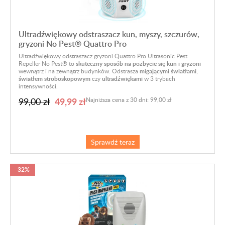
Ultradźwiękowy odstraszacz kun, myszy, szczurów,
gryzoni No Pest® Quattro Pro
Ultradźwiękowy odstraszacz gryzoni Quattro Pro Ultrasonic Pest
Repeller No Pest® to
skuteczny sposób na pozbycie się kun i gryzoni
wewnątrz i na zewnątrz budynków. Odstrasza
migającymi światłami
,
światłem stroboskopowym
czy
ultradźwiękami
w 3 trybach
intensywności.
49,99 zł
99,00 zł
Najniższa cena z 30 dni: 99,00 zł
Sprawdź teraz
-32%