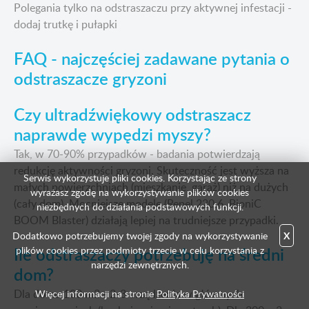
Polegania tylko na odstraszaczu przy aktywnej infestacji -
dodaj trutkę i pułapki
FAQ - najczęściej zadawane pytania o
odstraszacze gryzoni
Czy ultradźwiękowy odstraszacz
naprawdę wypędzi myszy?
Tak, w 70-90% przypadków - badania potwierdzają
redukcję aktywności gryzoni. Skuteczność jest wyższa na
Serwis wykorzystuje pliki cookies. Korzystając ze strony
małych powierzchniach (mieszkanie, garaż) niż na dużych
wyrażasz zgodę na wykorzystywanie plików cookies
(cały dom). Mocniejsze modele (Repel 220.6, BioniC
niezbędnych do działania podstawowych funkcji.
BOOM Blaster) działają lepiej na trudniejsze przypadki.
Dodatkowo potrzebujemy twojej zgody na wykorzystywanie
X
Ile odstraszaczy potrzebuję na średni
plików cookies przez podmioty trzecie w celu korzystania z
narzędzi zewnętrznych.
dom?
Dla domu 100 m2 - 2-3 urządzenia w głównych
Więcej informacji na stronie
Polityka Prywatności