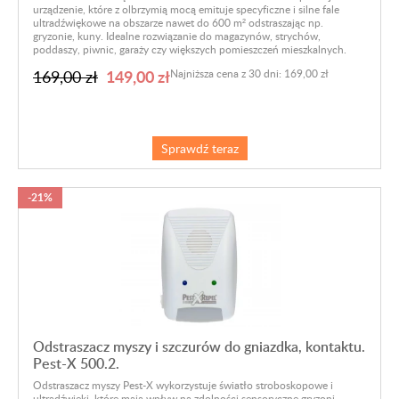
urządzenie, które z olbrzymią mocą emituje specyficzne i silne fale
ultradźwiękowe na obszarze nawet do 600 m² odstraszając np.
gryzonie, kuny. Idealne rozwiązanie do magazynów, strychów,
poddaszy, piwnic, garaży czy większych pomieszczeń mieszkalnych.
149,00 zł
169,00 zł
Najniższa cena z 30 dni: 169,00 zł
Sprawdź teraz
-21%
Odstraszacz myszy i szczurów do gniazdka, kontaktu.
Pest-X 500.2.
Odstraszacz myszy Pest-X wykorzystuje światło stroboskopowe i
ultradźwięki, które mają wpływ na zdolności sensoryczne gryzoni.