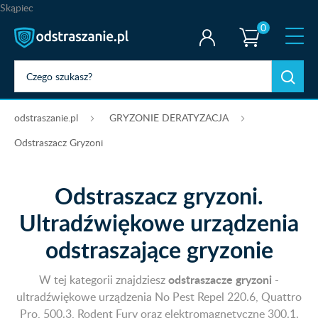
Skąpiec
0
odstraszanie.pl
GRYZONIE DERATYZACJA
Odstraszacz Gryzoni
Odstraszacz gryzoni.
Ultradźwiękowe urządzenia
odstraszające gryzonie
odstraszacze gryzoni
W tej kategorii znajdziesz
-
ultradźwiękowe urządzenia No Pest Repel 220.6, Quattro
Pro, 500.3, Rodent Fury oraz elektromagnetyczne 300.1.