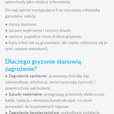
samochody jako miejsca schronienia.
Do najczęściej występujących w otoczeniu człowieka
gatunków należą:
● myszy domowe,
● szczury wędrowne i szczury śniade,
● nornice, popielice i inne drobne gryzonie,
● kuny (choć nie są gryzoniami, ale często odstrasza się je
tymi samymi metodami).
Dlaczego gryzonie stanowią
zagrożenie?
Zagrożenie sanitarne:
●
przenoszą choroby (np.
salmonelloza, włośnica), zanieczyszczają żywność i
powierzchnie odchodami.
Szkody materialne:
●
przegryzają przewody elektryczne,
kable, izolację i elementy konstrukcyjne, co może
prowadzić do kosztownych napraw.
Zagrożenie bezpieczeństwa:
●
uszkodzona instalacja