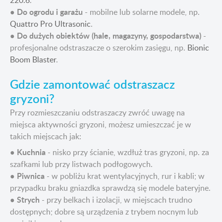
220.6
.
Do ogrodu i garażu
●
- mobilne lub solarne modele, np.
Quattro Pro Ultrasonic
.
Do dużych obiektów (hale, magazyny, gospodarstwa)
●
-
profesjonalne odstraszacze o szerokim zasięgu, np.
Bionic
Boom Blaster
.
Gdzie zamontować odstraszacz
gryzoni?
Przy rozmieszczaniu odstraszaczy zwróć uwagę na
miejsca aktywności gryzoni, możesz umieszczać je w
takich miejscach jak:
Kuchnia
●
- nisko przy ścianie, wzdłuż tras gryzoni, np. za
szafkami lub przy listwach podłogowych.
Piwnica
●
- w pobliżu krat wentylacyjnych, rur i kabli; w
przypadku braku gniazdka sprawdzą się modele bateryjne.
Strych
●
- przy belkach i izolacji, w miejscach trudno
dostępnych; dobre są urządzenia z trybem nocnym lub