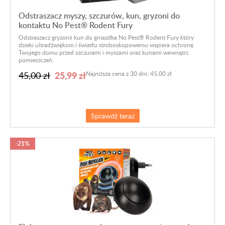
Odstraszacz myszy, szczurów, kun, gryzoni do
kontaktu No Pest® Rodent Fury
Odstraszacz gryzonii kun do gniazdka No Pest® Rodent Fury który
dzieki ultradźwiękom i światłu stroboskopowemu wspiera ochronę
Twojego domu przed szczurami i myszami oraz kunami wewnątrz
pomieszczeń.
25,99 zł
45,00 zł
Najniższa cena z 30 dni: 45,00 zł
Sprawdź teraz
-21%