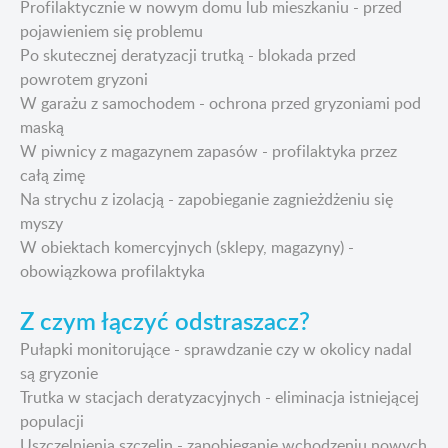
Profilaktycznie w nowym domu lub mieszkaniu - przed
pojawieniem się problemu
Po skutecznej deratyzacji trutką - blokada przed
powrotem gryzoni
W garażu z samochodem - ochrona przed gryzoniami pod
maską
W piwnicy z magazynem zapasów - profilaktyka przez
całą zimę
Na strychu z izolacją - zapobieganie zagnieżdżeniu się
myszy
W obiektach komercyjnych (sklepy, magazyny) -
obowiązkowa profilaktyka
Z czym łączyć odstraszacz?
Pułapki monitorujące - sprawdzanie czy w okolicy nadal
są gryzonie
Trutka w stacjach deratyzacyjnych - eliminacja istniejącej
populacji
Uszczelnienia szczelin - zapobieganie wchodzeniu nowych