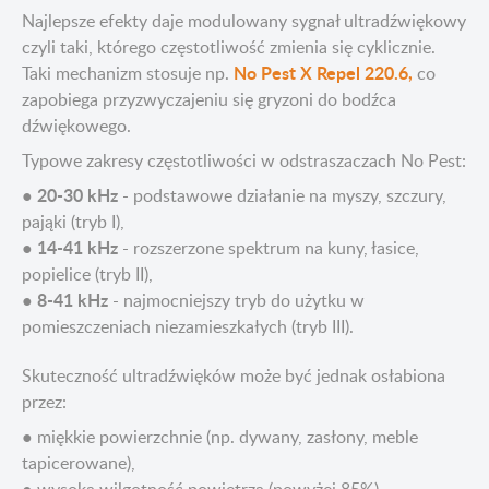
Najlepsze efekty daje modulowany sygnał ultradźwiękowy
czyli taki, którego częstotliwość zmienia się cyklicznie.
No Pest X Repel 220.6
,
Taki mechanizm stosuje np.
co
zapobiega przyzwyczajeniu się gryzoni do bodźca
dźwiękowego.
Typowe zakresy częstotliwości w odstraszaczach No Pest:
20-30 kHz
●
- podstawowe działanie na myszy, szczury,
pająki (tryb I),
14-41 kHz
●
- rozszerzone spektrum na kuny, łasice,
popielice (tryb II),
8-41 kHz
●
- najmocniejszy tryb do użytku w
pomieszczeniach niezamieszkałych (tryb III).
Skuteczność ultradźwięków może być jednak osłabiona
przez:
● miękkie powierzchnie (np. dywany, zasłony, meble
tapicerowane),