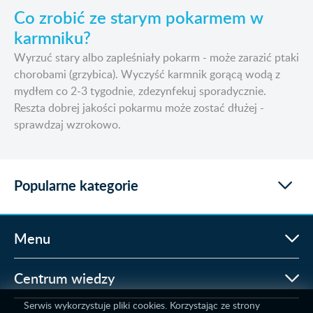
Co zrobić ze starym pokarmem w
karmniku?
Wyrzuć stary albo zapleśniały pokarm - może zarazić ptaki
chorobami (grzybica). Wyczyść karmnik gorącą wodą z
mydłem co 2-3 tygodnie, zdezynfekuj sporadycznie.
Reszta dobrej jakości pokarmu może zostać dłużej -
sprawdzaj wzrokowo.
Popularne kategorie
Menu
Centrum wiedzy
Serwis wykorzystuje pliki cookies. Korzystając ze strony