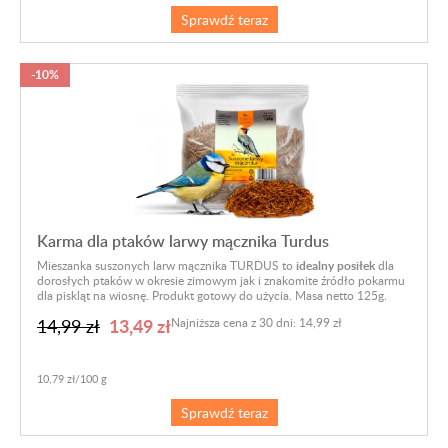
Sprawdź teraz
-10%
Karma dla ptaków larwy mącznika Turdus
Mieszanka suszonych larw mącznika TURDUS to
idealny posiłek
dla
dorosłych ptaków w okresie zimowym jak i znakomite źródło pokarmu
dla piskląt na wiosnę
.
Produkt gotowy do użycia. Masa netto 125g.
13,49 zł
14,99 zł
Najniższa cena z 30 dni: 14,99 zł
10,79 zł/100 g
Sprawdź teraz