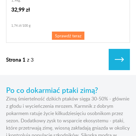
1,9kg.
32,99 zł
1,74 zł/100 g
Sprawdź teraz
Strona 1
z
3
Po co dokarmiać ptaki zimą?
Zimą śmiertelność dzikich ptaków sięga 30-50% - głównie
z głodu i wycieńczenia mrozem. Karmnik z dobrym
pokarmem ratuje życie kilkudziesięciu osobnikom przez
sezon. Dodatkowy zysk to wsparcie ekosystemu - ptaki,
które przetrwają zimę, wiosną zakładają gniazda w okolicy
i kontrolują populację szkodników. Sikorka modra w