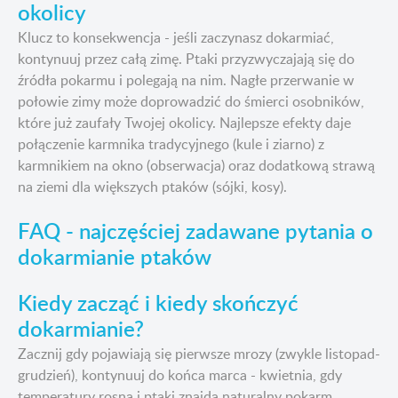
okolicy
Klucz to konsekwencja - jeśli zaczynasz dokarmiać,
kontynuuj przez całą zimę. Ptaki przyzwyczajają się do
źródła pokarmu i polegają na nim. Nagłe przerwanie w
połowie zimy może doprowadzić do śmierci osobników,
które już zaufały Twojej okolicy. Najlepsze efekty daje
połączenie karmnika tradycyjnego (kule i ziarno) z
karmnikiem na okno (obserwacja) oraz dodatkową strawą
na ziemi dla większych ptaków (sójki, kosy).
FAQ - najczęściej zadawane pytania o
dokarmianie ptaków
Kiedy zacząć i kiedy skończyć
dokarmianie?
Zacznij gdy pojawiają się pierwsze mrozy (zwykle listopad-
grudzień), kontynuuj do końca marca - kwietnia, gdy
temperatury rosną i ptaki znajdą naturalny pokarm.