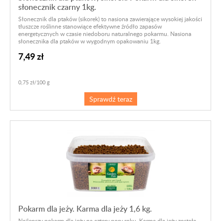
słonecznik czarny 1kg.
Słonecznik dla ptaków (sikorek) to nasiona zawierające wysokiej jakości
tłuszcze roślinne stanowiące efektywne źródło zapasów
energetycznych w czasie niedoboru naturalnego pokarmu. Nasiona
słonecznika dla ptaków w wygodnym opakowaniu 1kg.
7,49 zł
0,75 zł/100 g
Sprawdź teraz
Pokarm dla jeży. Karma dla jeży 1,6 kg.
Najlepszy pokarm dla jeży na cztery pory roku. Karma dla jeży została