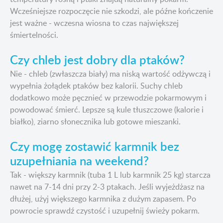
Wcześniejsze rozpoczęcie nie szkodzi, ale późne kończenie
jest ważne - wczesna wiosna to czas największej
śmiertelności.
Czy chleb jest dobry dla ptaków?
Nie - chleb (zwłaszcza biały) ma niską wartość odżywczą i
wypełnia żołądek ptaków bez kalorii. Suchy chleb
dodatkowo może pęcznieć w przewodzie pokarmowym i
powodować śmierć. Lepsze są kule tłuszczowe (kalorie i
białko), ziarno słonecznika lub gotowe mieszanki.
Czy mogę zostawić karmnik bez
uzupełniania na weekend?
Tak - większy karmnik (tuba 1 L lub karmnik 25 kg) starcza
nawet na 7-14 dni przy 2-3 ptakach. Jeśli wyjeżdżasz na
dłużej, użyj większego karmnika z dużym zapasem. Po
powrocie sprawdź czystość i uzupełnij świeży pokarm.