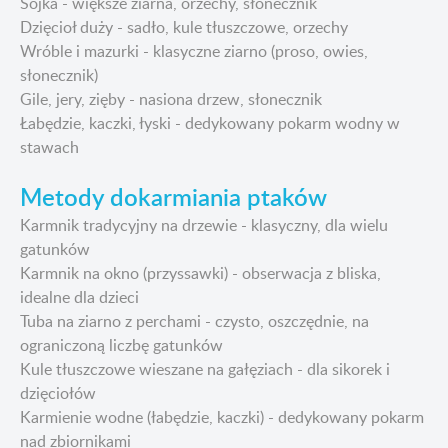
Sójka - większe ziarna, orzechy, słonecznik
Dzięcioł duży - sadło, kule tłuszczowe, orzechy
Wróble i mazurki - klasyczne ziarno (proso, owies,
słonecznik)
Gile, jery, zięby - nasiona drzew, słonecznik
Łabędzie, kaczki, łyski - dedykowany pokarm wodny w
stawach
Metody dokarmiania ptaków
Karmnik tradycyjny na drzewie - klasyczny, dla wielu
gatunków
Karmnik na okno (przyssawki) - obserwacja z bliska,
idealne dla dzieci
Tuba na ziarno z perchami - czysto, oszczędnie, na
ograniczoną liczbę gatunków
Kule tłuszczowe wieszane na gałęziach - dla sikorek i
dzięciołów
Karmienie wodne (łabędzie, kaczki) - dedykowany pokarm
nad zbiornikami