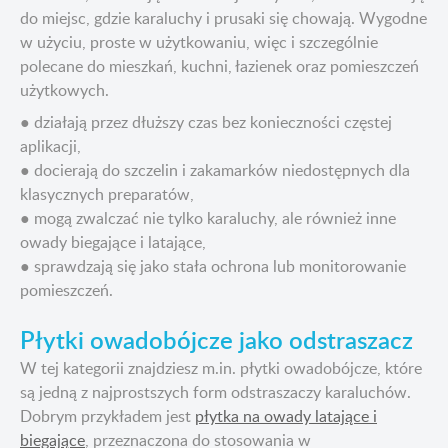
do miejsc, gdzie karaluchy i prusaki się chowają. Wygodne
w użyciu, proste w użytkowaniu, więc i szczególnie
polecane do mieszkań, kuchni, łazienek oraz pomieszczeń
użytkowych.
● działają przez dłuższy czas bez konieczności częstej
aplikacji,
● docierają do szczelin i zakamarków niedostępnych dla
klasycznych preparatów,
● mogą zwalczać nie tylko karaluchy, ale również inne
owady biegające i latające,
● sprawdzają się jako stała ochrona lub monitorowanie
pomieszczeń.
Płytki owadobójcze jako odstraszacz
W tej kategorii znajdziesz m.in. płytki owadobójcze, które
są jedną z najprostszych form odstraszaczy karaluchów.
Dobrym przykładem jest
płytka na owady latające i
biegające
, przeznaczona do stosowania w