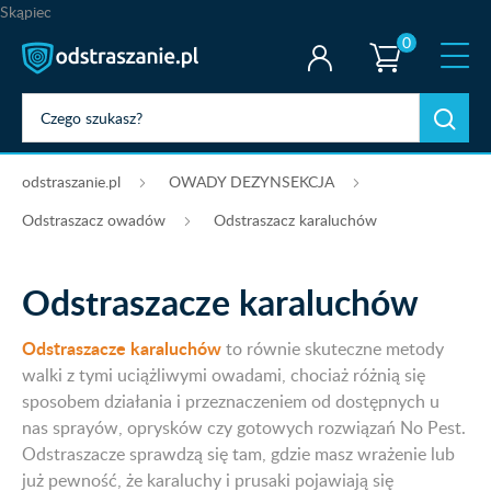
Skąpiec
0
odstraszanie.pl
OWADY DEZYNSEKCJA
Odstraszacz owadów
Odstraszacz karaluchów
Odstraszacze karaluchów
Odstraszacze karaluchów
to równie skuteczne metody
walki z tymi uciążliwymi owadami, chociaż różnią się
sposobem działania i przeznaczeniem od dostępnych u
nas sprayów, oprysków czy gotowych rozwiązań No Pest.
Odstraszacze sprawdzą się tam, gdzie masz wrażenie lub
już pewność, że karaluchy i prusaki pojawiają się