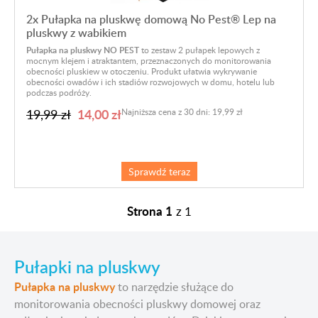
2x Pułapka na pluskwę domową No Pest® Lep na
pluskwy z wabikiem
Pułapka na pluskwy NO PEST
to zestaw 2 pułapek lepowych z
mocnym klejem i atraktantem, przeznaczonych do monitorowania
obecności pluskiew w otoczeniu. Produkt ułatwia wykrywanie
obecności owadów i ich stadiów rozwojowych w domu, hotelu lub
podczas podróży.
14,00 zł
19,99 zł
Najniższa cena z 30 dni: 19,99 zł
Sprawdź teraz
Strona 1
z
1
Pułapki na pluskwy
Pułapka na pluskwy
to narzędzie służące do
monitorowania obecności pluskwy domowej oraz