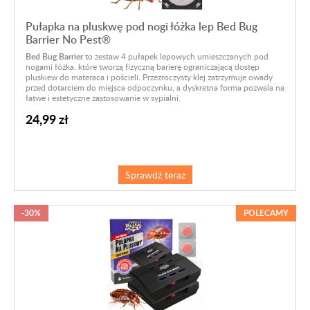
Pułapka na pluskwę pod nogi łóżka lep Bed Bug
Barrier No Pest®
Bed Bug Barrier
to zestaw 4 pułapek lepowych umieszczanych pod
nogami łóżka, które tworzą fizyczną barierę ograniczającą dostęp
pluskiew do materaca i pościeli. Przezroczysty klej zatrzymuje owady
przed dotarciem do miejsca odpoczynku, a dyskretna forma pozwala na
łatwe i estetyczne zastosowanie w sypialni.
24,99 zł
Sprawdź teraz
-30%
POLECAMY