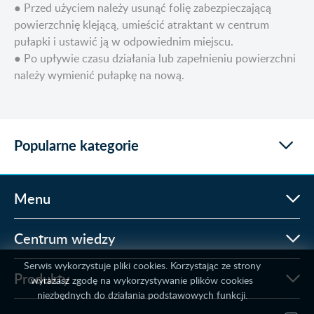
● Przed użyciem należy usunąć folię zabezpieczającą
powierzchnię klejącą, umieścić atraktant w centrum
pułapki i ustawić ją w odpowiednim miejscu.
● Po upływie czasu działania lub zapełnieniu powierzchni
należy wymienić pułapkę na nową.
Popularne kategorie
Menu
Centrum wiedzy
Serwis wykorzystuje pliki cookies. Korzystając ze strony
Produkty
wyrażasz zgodę na wykorzystywanie plików cookies
niezbędnych do działania podstawowych funkcji.