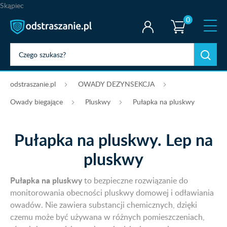
Skąpiec
0
odstraszanie.pl
OWADY DEZYNSEKCJA
Owady biegające
Pluskwy
Pułapka na pluskwy
Pułapka na pluskwy. Lep na
pluskwy
Pułapka na pluskwy
to bezpieczne rozwiązanie do
monitorowania obecności pluskwy domowej i odławiania
owadów. Nie zawiera substancji chemicznych, dzięki
czemu może być używana w różnych pomieszczeniach,