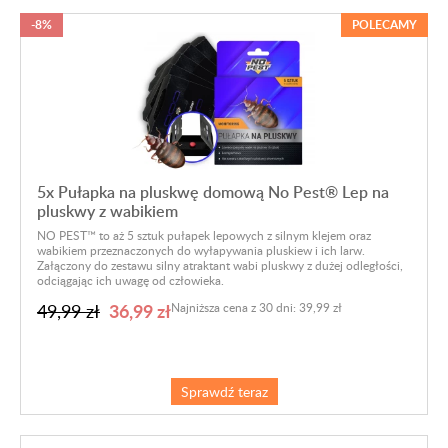
-8%
POLECAMY
5x Pułapka na pluskwę domową No Pest® Lep na
pluskwy z wabikiem
NO PEST™ to aż 5 sztuk pułapek lepowych z silnym klejem oraz
wabikiem przeznaczonych do wyłapywania pluskiew i ich larw.
Załączony do zestawu silny atraktant wabi pluskwy z dużej odległości,
odciągając ich uwagę od człowieka.
36,99 zł
49,99 zł
Najniższa cena z 30 dni: 39,99 zł
Sprawdź teraz