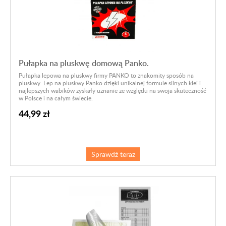
Pułapka na pluskwę domową Panko.
Pułapka lepowa na pluskwy firmy PANKO to znakomity sposób na
pluskwy. Lep na pluskwy Panko dzięki unikalnej formule silnych klei i
najlepszych wabików zyskały uznanie ze względu na swoja skuteczność
w Polsce i na całym świecie.
44,99 zł
Sprawdź teraz