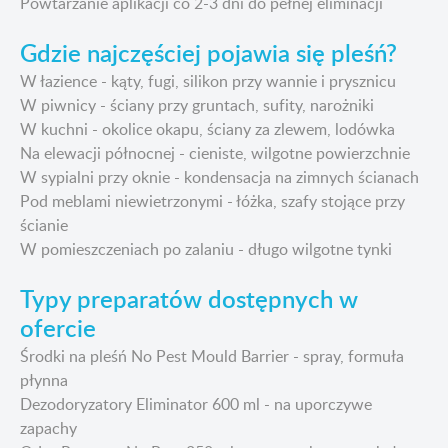
Powtarzanie aplikacji co 2-3 dni do pełnej eliminacji
Gdzie najczęściej pojawia się pleśń?
W łazience - kąty, fugi, silikon przy wannie i prysznicu
W piwnicy - ściany przy gruntach, sufity, narożniki
W kuchni - okolice okapu, ściany za zlewem, lodówka
Na elewacji północnej - cieniste, wilgotne powierzchnie
W sypialni przy oknie - kondensacja na zimnych ścianach
Pod meblami niewietrzonymi - łóżka, szafy stojące przy
ścianie
W pomieszczeniach po zalaniu - długo wilgotne tynki
Typy preparatów dostępnych w
ofercie
Środki na pleśń No Pest Mould Barrier - spray, formuła
płynna
Dezodoryzatory Eliminator 600 ml - na uporczywe
zapachy