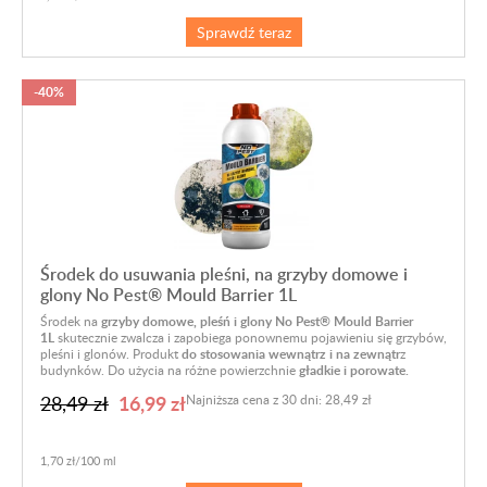
Sprawdź teraz
-40%
Środek do usuwania pleśni, na grzyby domowe i
glony No Pest® Mould Barrier 1L
Środek na
grzyby domowe, pleśń i glony No Pest® Mould Barrier
1L
skutecznie zwalcza i zapobiega ponownemu pojawieniu się grzybów,
pleśni i glonów. Produkt
do stosowania wewnątrz i na zewnątr
z
budynków. Do użycia na różne powierzchnie
gładkie i porowate.
16,99 zł
28,49 zł
Najniższa cena z 30 dni: 28,49 zł
1,70 zł/100 ml