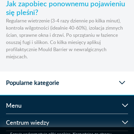
Jak zapobiec ponownemu pojawieniu
się pleśni?
Regularne wietrzenie (3-4 razy dziennie po kilka minut),
kontrola wilgotności (idealnie 40-60%), izolacja zimnych
ścian, sprawne okna i drzwi. Po sprzątaniu w łazience
osuszaj fugi i silikon. Co kilka miesięcy aplikuj
profilaktycznie Mould Barrier w newralgicznych
miejscach.
Popularne kategorie
Menu
Centrum wiedzy
Serwis wykorzystuje pliki cookies. Korzystając ze strony