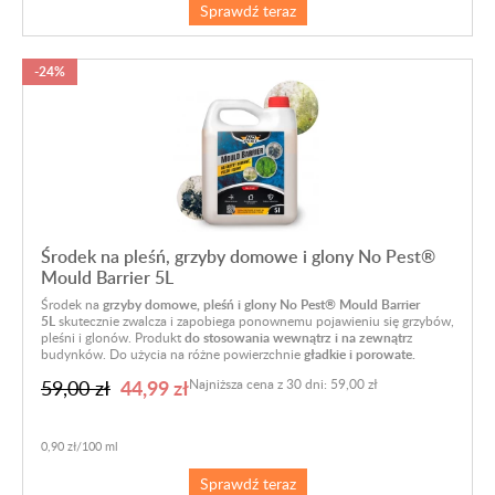
Sprawdź teraz
-24%
Środek na pleśń, grzyby domowe i glony No Pest®
Mould Barrier 5L
Środek na
grzyby domowe, pleśń i glony No Pest® Mould Barrier
5L
skutecznie zwalcza i zapobiega ponownemu pojawieniu się grzybów,
pleśni i glonów. Produkt
do stosowania wewnątrz i na zewnątr
z
budynków. Do użycia na różne powierzchnie
gładkie i porowate.
44,99 zł
59,00 zł
Najniższa cena z 30 dni: 59,00 zł
0,90 zł/100 ml
Sprawdź teraz