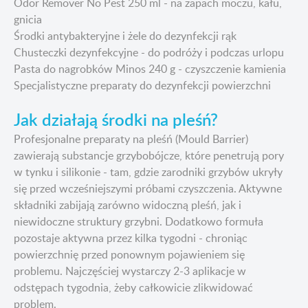
Odor Remover No Pest 250 ml - na zapach moczu, kału,
gnicia
Środki antybakteryjne i żele do dezynfekcji rąk
Chusteczki dezynfekcyjne - do podróży i podczas urlopu
Pasta do nagrobków Minos 240 g - czyszczenie kamienia
Specjalistyczne preparaty do dezynfekcji powierzchni
Jak działają środki na pleśń?
Profesjonalne preparaty na pleśń (Mould Barrier)
zawierają substancje grzybobójcze, które penetrują pory
w tynku i silikonie - tam, gdzie zarodniki grzybów ukryły
się przed wcześniejszymi próbami czyszczenia. Aktywne
składniki zabijają zarówno widoczną pleśń, jak i
niewidoczne struktury grzybni. Dodatkowo formuła
pozostaje aktywna przez kilka tygodni - chroniąc
powierzchnię przed ponownym pojawieniem się
problemu. Najczęściej wystarczy 2-3 aplikacje w
odstępach tygodnia, żeby całkowicie zlikwidować
problem.