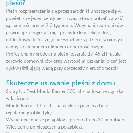
pleśń?
Pleśń rozprzestrzenia się przez zarodniki unoszące się w
powietrzu - jeden centymetr kwadratowy potrafi zarazić
sąsiednie ściany w 2-3 tygodnie. Wdychanie zarodników
powoduje alergie, astmę i przewlekłe infekcje dróg
oddechowych. Szczególnie wrażliwe są dzieci, seniorzy i
osoby z osłabionym układem odpornościowym.
Profesjonalny środek na pleśń kosztuje 17-45 zł i ratuje
zdrowie domowników oraz wartość mieszkania (pleśń jest
dyskwalifikującą wadą przy sprzedaży nieruchomości).
Skuteczne usuwanie pleśni z domu
Spray No Pest Mould Barrier 500 ml - na lokalne ogniska
w łazience
Mould Barrier 1 L i 5 L - na większe powierzchnie i
regularną profilaktykę
Wycieranie miejsc po aplikacji preparatu po 30 minutach
Wietrzenie pomieszczenia po zabiegu