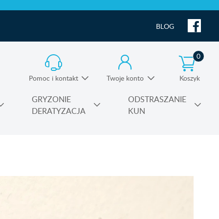
BLOG
0
Pomoc i kontakt
Twoje konto
Koszyk
Informacja o produktach i pomoc techniczna
GRYZONIE
ODSTRASZANIE
DERATYZACJA
KUN
Substancje czynne środków owadobójczych