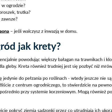
 w ogrodzie?
proszek, trutka?
a zawsze?
raona
– jeśli walczysz z inwazją w domu.
ród jak krety?
tencjalnie powodując większy bałagan na trawnikach i kl
la gleby. Kreta również trudniej jest się pozbyć niż mró
edynie do pełzania po roślinach - wtedy jeszcze nie są 
źliście z centrum ogrodniczego, to stwierdzicie na pewn
ię bezpośrednio przy systemie korzeniowym. Mogą również 
ie pokryć ziemią sadzonki przez co utrudniają ich ukorz