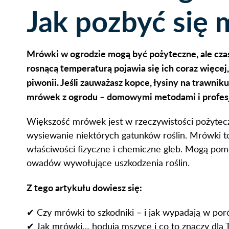
Jak pozbyć się
Mrówki w ogrodzie mogą być pożyteczne, ale czas
rosnącą temperaturą pojawia się ich coraz więcej
piwonii. Jeśli zauważasz kopce, łysiny na trawnik
mrówek z ogrodu – domowymi metodami i profesj
Większość mrówek jest w rzeczywistości pożyteczn
wysiewanie niektórych gatunków roślin. Mrówki to 
właściwości fizyczne i chemiczne gleb. Mogą pomó
owadów wywołujące uszkodzenia roślin.
Z tego artykułu dowiesz się:
✔ Czy mrówki to szkodniki – i jak wypadają w por
✔ Jak mrówki… hodują mszyce i co to znaczy dla T