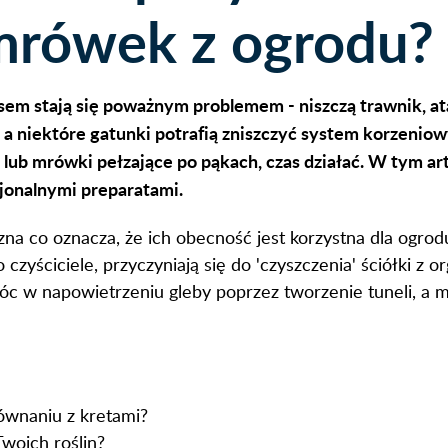
 mrówek z ogrodu?
em stają się poważnym problemem - niszczą trawnik, ata
, a niektóre gatunki potrafią zniszczyć system korzeni
u lub mrówki pełzające po pąkach, czas działać. W tym a
onalnymi preparatami.
a co oznacza, że ich obecność jest korzystna dla ogrodu.
czyściciele, przyczyniają się do 'czyszczenia' ściółki 
c w napowietrzeniu gleby poprzez tworzenie tuneli, a m
ównaniu z kretami?
woich roślin?