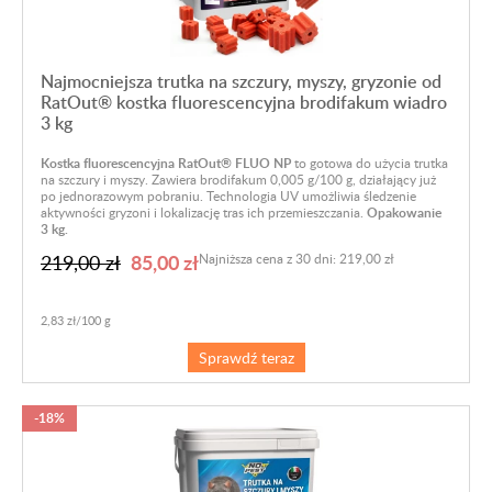
Najmocniejsza trutka na szczury, myszy, gryzonie od
RatOut® kostka fluorescencyjna brodifakum wiadro
3 kg
Kostka fluorescencyjna RatOut® FLUO NP
to gotowa do użycia trutka
na szczury i myszy. Zawiera brodifakum 0,005 g/100 g, działający już
po jednorazowym pobraniu. Technologia UV umożliwia śledzenie
aktywności gryzoni i lokalizację tras ich przemieszczania.
Opakowanie
3 kg.
85,00 zł
219,00 zł
Najniższa cena z 30 dni: 219,00 zł
2,83 zł/100 g
Sprawdź teraz
-18%