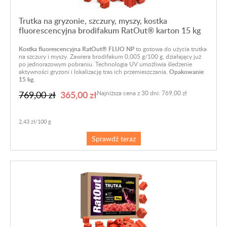
Trutka na gryzonie, szczury, myszy, kostka
fluorescencyjna brodifakum RatOut® karton 15 kg
Kostka fluorescencyjna RatOut® FLUO NP
to gotowa do użycia trutka
na szczury i myszy. Zawiera brodifakum 0,005 g/100 g, działający już
po jednorazowym pobraniu. Technologia UV umożliwia śledzenie
aktywności gryzoni i lokalizację tras ich przemieszczania.
Opakowanie
15 kg.
365,00 zł
769,00 zł
Najniższa cena z 30 dni: 769,00 zł
2,43 zł/100 g
Sprawdź teraz