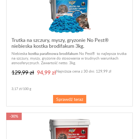
Trutka na szczury, myszy, gryzonie No Pest®
niebieska kostka brodifakum 3kg.
Niebieska
kostka parafinowa brodifakum
No Pest® to najlepsza trutka
na szczury, myszy, gryzonie do stosowania w trudnych warunkach
atmosferycznych. Zawartość netto: 3kg.
94,99 zł
129,99 zł
Najniższa cena z 30 dni: 129,99 zł
3,17 zł/100 g
Sprawdź teraz
-30%