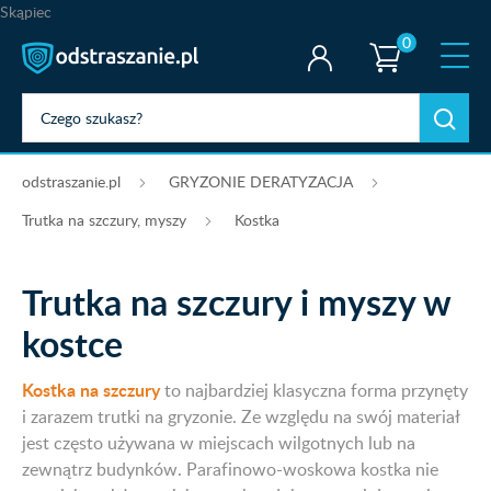
Skąpiec
0
odstraszanie.pl
GRYZONIE DERATYZACJA
Trutka na szczury, myszy
Kostka
Trutka na szczury i myszy w
kostce
Kostka na szczury
to najbardziej klasyczna forma przynęty
i zarazem trutki na gryzonie. Ze względu na swój materiał
jest często używana w miejscach wilgotnych lub na
zewnątrz budynków. Parafinowo-woskowa kostka nie