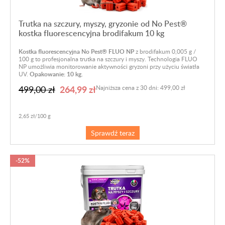
Trutka na szczury, myszy, gryzonie od No Pest®
kostka fluorescencyjna brodifakum 10 kg
Kostka fluorescencyjna No Pest® FLUO NP
z brodifakum 0,005 g /
100 g to profesjonalna trutka na szczury i myszy. Technologia FLUO
NP umożliwia monitorowanie aktywności gryzoni przy użyciu światła
UV.
Opakowanie: 10 kg.
264,99 zł
499,00 zł
Najniższa cena z 30 dni: 499,00 zł
2,65 zł/100 g
Sprawdź teraz
-52%