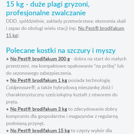
15 kg - duże plagi gryzoni,
profesjonalne zwalczanie
DDD, spółdzielnie, zakłady przetwórstwa; ekonomia skali
i zapas do obsługi wielu stacji (np.
No Pest® brodifakum
15 kg
).
Polecane kostki na szczury i myszy
No Pest® brodifakum 300 g
●
- dobra na start do małych
przestrzeni, ma kompaktowe opakowanie “na próbę” lub
do sezonowego zabezpieczenia.
No Pest® brodifakum 1 kg
●
posiada technologię
Coldpressure®
, a także hybrydową mieszankę zbóż i
charakterystyczny sześciokątny kształt z otworem do
pręta.
No Pest® brodifakum 3 kg
●
to zdecydowanie dobry
kompromis dla gospodarstw i magazynów z regularną
podmianą przynęt.
No Pest® brodifakum 15 kg
●
to częsty wybór dla