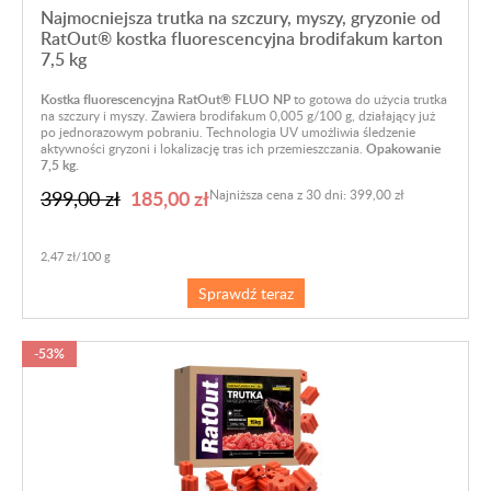
Najmocniejsza trutka na szczury, myszy, gryzonie od
RatOut® kostka fluorescencyjna brodifakum karton
7,5 kg
Kostka fluorescencyjna RatOut® FLUO NP
to gotowa do użycia trutka
na szczury i myszy. Zawiera brodifakum 0,005 g/100 g, działający już
po jednorazowym pobraniu. Technologia UV umożliwia śledzenie
aktywności gryzoni i lokalizację tras ich przemieszczania.
Opakowanie
7,5 kg.
185,00 zł
399,00 zł
Najniższa cena z 30 dni: 399,00 zł
2,47 zł/100 g
Sprawdź teraz
-53%