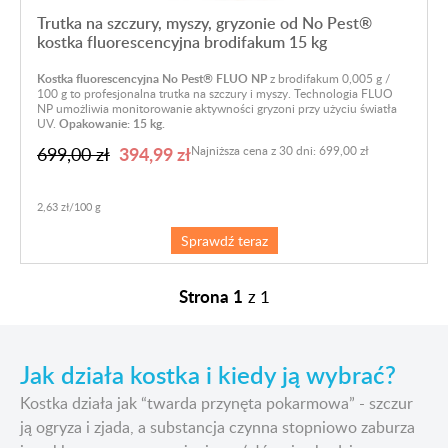
Trutka na szczury, myszy, gryzonie od No Pest®
kostka fluorescencyjna brodifakum 15 kg
Kostka fluorescencyjna No Pest® FLUO NP
z brodifakum 0,005 g /
100 g to profesjonalna trutka na szczury i myszy. Technologia FLUO
NP umożliwia monitorowanie aktywności gryzoni przy użyciu światła
UV.
Opakowanie: 15 kg.
394,99 zł
699,00 zł
Najniższa cena z 30 dni: 699,00 zł
2,63 zł/100 g
Sprawdź teraz
Strona 1
z
1
Jak działa kostka i kiedy ją wybrać?
Kostka działa jak “twarda przynęta pokarmowa” - szczur
ją ogryza i zjada, a substancja czynna stopniowo zaburza