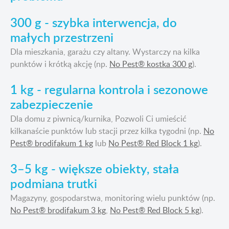
300 g - szybka interwencja, do
małych przestrzeni
Dla mieszkania, garażu czy altany. Wystarczy na kilka
punktów i krótką akcję (np.
No Pest® kostka 300 g
).
1 kg - regularna kontrola i sezonowe
zabezpieczenie
Dla domu z piwnicą/kurnika, Pozwoli Ci umieścić
kilkanaście punktów lub stacji przez kilka tygodni (np.
No
Pest® brodifakum 1 kg
lub
No Pest® Red Block 1 kg
).
3–5 kg - większe obiekty, stała
podmiana trutki
Magazyny, gospodarstwa, monitoring wielu punktów (np.
No Pest® brodifakum 3 kg
,
No Pest® Red Block 5 kg
).