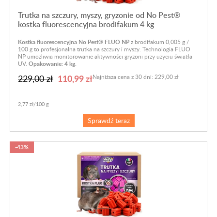
Trutka na szczury, myszy, gryzonie od No Pest®
kostka fluorescencyjna brodifakum 4 kg
Kostka fluorescencyjna No Pest® FLUO NP
z brodifakum 0,005 g /
100 g to profesjonalna trutka na szczury i myszy. Technologia FLUO
NP umożliwia monitorowanie aktywności gryzoni przy użyciu światła
UV.
Opakowanie: 4 kg.
110,99 zł
229,00 zł
Najniższa cena z 30 dni: 229,00 zł
2,77 zł/100 g
Sprawdź teraz
-43%