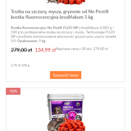
Trutka na szczury, myszy, gryzonie od No Pest®
kostka fluorescencyjna brodifakum 5 kg
Kostka fluorescencyjna No Pest® FLUO NP
z brodifakum 0,005 g /
100 g to profesjonalna trutka na szczury i myszy. Technologia FLUO
NP umożliwia monitorowanie aktywności gryzoni przy użyciu światła
UV.
Opakowanie: 5 kg.
134,99 zł
279,00 zł
Najniższa cena z 30 dni: 279,00 zł
2,70 zł/100 g
Sprawdź teraz
-52%