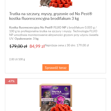
Trutka na szczury, myszy, gryzonie od No Pest®
kostka fluorescencyjna brodifakum 3 kg
Kostka fluorescencyjna No Pest® FLUO NP
z brodifakum 0,005 g /
100 g to profesjonalna trutka na szczury i myszy. Technologia FLUO
NP umożliwia monitorowanie aktywności gryzoni przy użyciu światła
UV.
Opakowanie: 3 kg.
84,99 zł
179,00 zł
Najniższa cena z 30 dni: 179,00 zł
2,83 zł/100 g
Sprawdź teraz
-47%