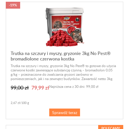
-19%
Trutka na szczury i myszy, gryzonie 3kg No Pest®
bromadiolone czerwona kostka
Trutka na szczury i myszy, gryzonie 3kg No Pest® to gotowe do użycia
czerwone kostki zawierające substancję czynną – bromadiolon 0,05
g/kg – przeznaczone do zwalczania gryzoni zarówno w
pomieszczeniach, jak i na zewnątrz budynków. Zawartość netto 3kg.
79,99 zł
99,00 zł
Najniższa cena z 30 dni: 99,00 zł
2,67 zł/100 g
Sprawdź teraz
POLECAMY