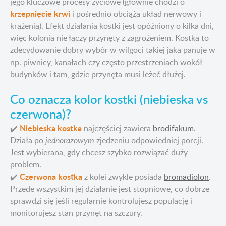
jego kluczowe procesy życiowe (głównie chodzi o
krzepnięcie krwi
i pośrednio obciąża układ nerwowy i
krążenia). Efekt działania kostki jest opóźniony o kilka dni,
więc kolonia nie łączy przynęty z zagrożeniem. Kostka to
zdecydowanie dobry wybór w wilgoci takiej jaka panuje w
np. piwnicy, kanałach czy często przestrzeniach wokół
budynków i tam, gdzie przynęta musi leżeć dłużej.
Co oznacza kolor kostki (niebieska vs
czerwona)?
Niebieska kostka
✔️
najczęściej zawiera
brodifakum
.
Działa po
jednorazowym
zjedzeniu odpowiedniej porcji.
Jest wybierana, gdy chcesz szybko rozwiązać duży
problem.
Czerwona kostka
✔️
z kolei zwykle posiada
bromadiolon
.
Przede wszystkim jej działanie jest stopniowe, co dobrze
sprawdzi się jeśli regularnie kontrolujesz populację i
monitorujesz stan przynęt na szczury.