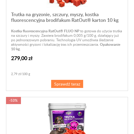
Trutka na gryzonie, szczury, myszy, kostka
fluorescencyjna brodifakum RatOut® karton 10 kg
Kostka fluorescencyjna RatOut® FLUO NP
to gotowa do użycia trutka
na szczury i myszy. Zawiera brodifakum 0,005 g/100 g, działający już
po jednorazowym pobraniu. Technologia UV umożliwia śledzenie
aktywności gryzoni i lokalizację tras ich przemieszczania.
Opakowanie
10 kg.
279,00 zł
2,79 zł/100 g
Sprawdź teraz
-53%