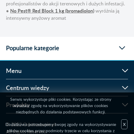
profesjonalistów do akcji terenowych i dużych infestacji.
No Pest® Red Block 1 kg (bromadiolon)
●
wyróżnia ją
intensywny anyżowy aromat
Popularne kategorie
Menu
Centrum wiedzy
Serwis wykorzystuje pliki cookies. Korzystając ze strony
Produkty
wyrażasz zgodę na wykorzystywanie plików cookies
niezbędnych do działania podstawowych funkcji.
© 2022 Odstraszanie.pl
Dodatkowo potrzebujemy twojej zgody na wykorzystywanie
X
plików cookies przez podmioty trzecie w celu korzystania z
All Rights Reserved.