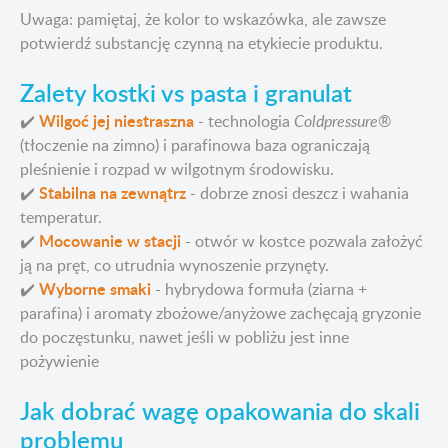
Uwaga: pamiętaj, że kolor to wskazówka, ale zawsze
potwierdź substancję czynną na etykiecie produktu.
Zalety kostki vs pasta i granulat
Wilgoć jej niestraszna
✔️
- technologia
Coldpressure®
(tłoczenie na zimno) i parafinowa baza ograniczają
pleśnienie i rozpad w wilgotnym środowisku.
Stabilna na zewnątrz
✔️
- dobrze znosi deszcz i wahania
temperatur.
Mocowanie w stacji
✔️
- otwór w kostce pozwala założyć
ją na pręt, co utrudnia wynoszenie przynęty.
Wyborne smaki
✔️
- hybrydowa formuła (ziarna +
parafina) i aromaty zbożowe/anyżowe zachęcają gryzonie
do poczęstunku, nawet jeśli w pobliżu jest inne
pożywienie
Jak dobrać wagę opakowania do skali
problemu