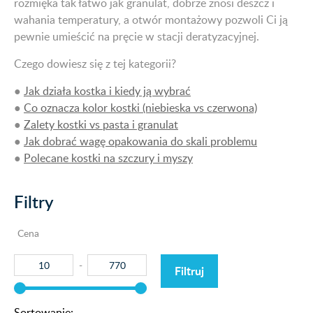
rozmięka tak łatwo jak granulat, dobrze znosi deszcz i
wahania temperatury, a otwór montażowy pozwoli Ci ją
pewnie umieścić na pręcie w stacji deratyzacyjnej.
Czego dowiesz się z tej kategorii?
●
Jak działa kostka i kiedy ją wybrać
●
Co oznacza kolor kostki (niebieska vs czerwona)
●
Zalety kostki vs pasta i granulat
●
Jak dobrać wagę opakowania do skali problemu
●
Polecane kostki na szczury i myszy
Filtry
Cena
Filtruj
Sortowanie: