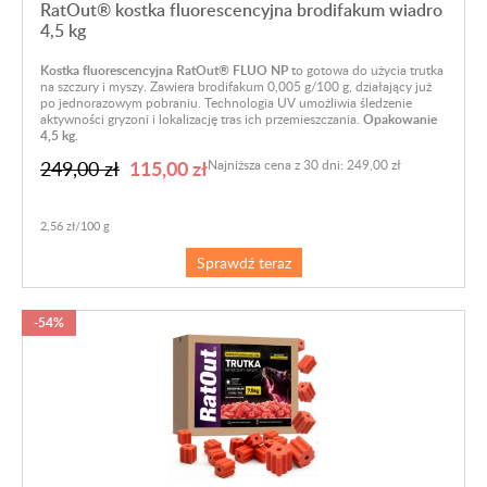
RatOut® kostka fluorescencyjna brodifakum wiadro
4,5 kg
Kostka fluorescencyjna RatOut® FLUO NP
to gotowa do użycia trutka
na szczury i myszy. Zawiera brodifakum 0,005 g/100 g, działający już
po jednorazowym pobraniu. Technologia UV umożliwia śledzenie
aktywności gryzoni i lokalizację tras ich przemieszczania.
Opakowanie
4,5 kg.
115,00 zł
249,00 zł
Najniższa cena z 30 dni: 249,00 zł
2,56 zł/100 g
Sprawdź teraz
-54%