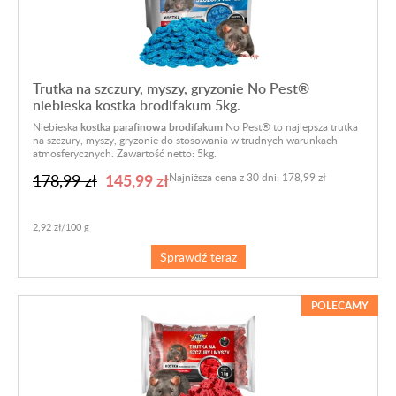
Trutka na szczury, myszy, gryzonie No Pest®
niebieska kostka brodifakum 5kg.
Niebieska
kostka parafinowa brodifakum
No Pest® to najlepsza trutka
na szczury, myszy, gryzonie do stosowania w trudnych warunkach
atmosferycznych. Zawartość netto: 5kg.
145,99 zł
178,99 zł
Najniższa cena z 30 dni: 178,99 zł
2,92 zł/100 g
Sprawdź teraz
POLECAMY