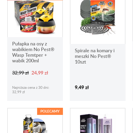
Pułapka na osy z
wabikiem No Pest®
Spirale na komary i
Wasp Temtper +
meszki No Pest®
wabik 200ml
10szt
24,99 zł
32,99 zł
9,49 zł
Najniższa cena z 30 dni:
32,99 zł
POLECAMY