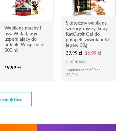
Skuteczny wabik na
Wabik na muchy i
szczury, myszy, kuny
osy. Wkład, płyn
RatOut® Gel do
uzpełniający do
pułapek, żywołapek i
pułapki Wasp Juice
lepów 30g
500 ml
16,99 zł
39,99 zł
24,27 zł/100 g
19,99 zł
Najniższa cena z 30 dni:
39,99 zł
 produktów