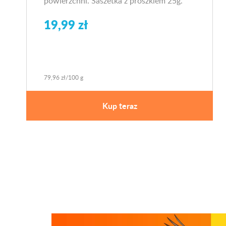
powierzchni. Saszetka z proszkiem 25g.
19,99 zł
79,96 zł/100 g
Kup teraz