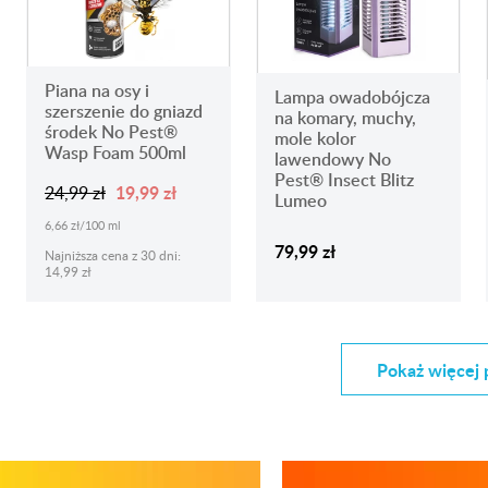
Piana na osy i
Lampa owadobójcza
szerszenie do gniazd
na komary, muchy,
środek No Pest®
mole kolor
Wasp Foam 500ml
lawendowy No
Pest® Insect Blitz
19,99 zł
24,99 zł
Lumeo
6,66 zł/100 ml
79,99 zł
Najniższa cena z 30 dni:
14,99 zł
Pokaż więcej