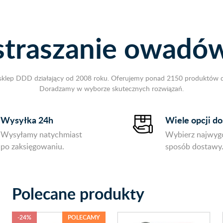
straszanie owadów
ny sklep DDD działający od 2008 roku. Oferujemy ponad 2150 produktów d
Doradzamy w wyborze skutecznych rozwiązań.
Wysyłka 24h
Wiele opcji d
Wysyłamy natychmiast
Wybierz najwyg
po zaksięgowaniu.
sposób dostawy
Polecane produkty
-24%
POLECAMY