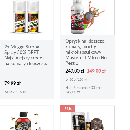
Oprysk na kleszcze,
komary, muchy
2x Mugga Strong
mikrokapsułkowy
Spray 50% DEET.
Mastercid Micro No
Najsilniejszy środek
Pest 1l
na komary i kleszcze.
149,00 zł
249,00 zł
14,90 zł/100 ml
79,99 zł
Najniższa cena z 30 dni:
53,33 zł/100 ml
249,00 zł
-58%