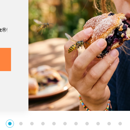
st®
!