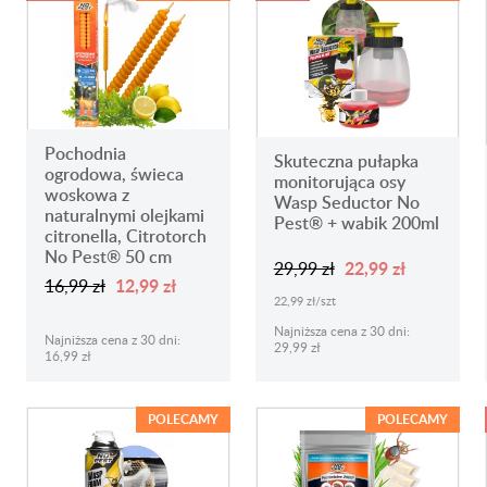
Pochodnia
Skuteczna pułapka
ogrodowa, świeca
monitorująca osy
woskowa z
Wasp Seductor No
naturalnymi olejkami
Pest® + wabik 200ml
citronella, Citrotorch
No Pest® 50 cm
22,99 zł
29,99 zł
12,99 zł
16,99 zł
22,99 zł/szt
Najniższa cena z 30 dni:
Najniższa cena z 30 dni:
29,99 zł
16,99 zł
POLECAMY
POLECAMY