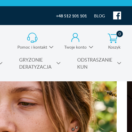
+48 512 101 101
BLOG
0
Pomoc i kontakt
Twoje konto
Koszyk
Informacja o produktach i pomoc techniczna
GRYZONIE
ODSTRASZANIE
DERATYZACJA
KUN
Substancje czynne środków owadobójczych