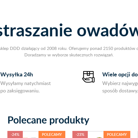
straszanie owadów
ny sklep DDD działający od 2008 roku. Oferujemy ponad 2150 produktów d
Doradzamy w wyborze skutecznych rozwiązań.
Wysyłka 24h
Wiele opcji d
Wysyłamy natychmiast
Wybierz najwyg
po zaksięgowaniu.
sposób dostawy
Polecane produkty
-24%
POLECAMY
-23%
POLECAMY