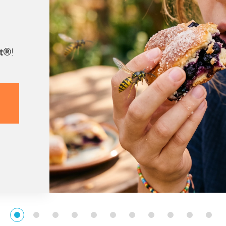
st®
!