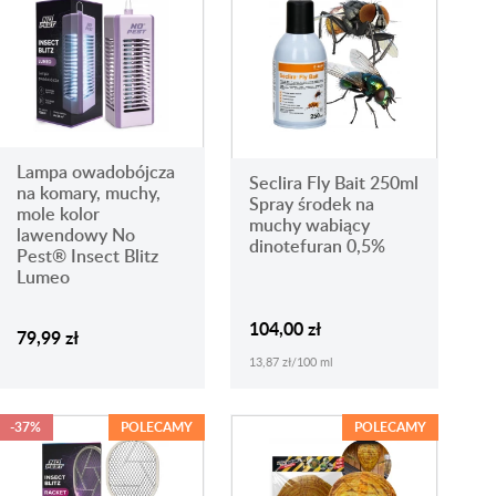
Lampa owadobójcza
Seclira Fly Bait 250ml
na komary, muchy,
Spray środek na
mole kolor
muchy wabiący
lawendowy No
dinotefuran 0,5%
Pest® Insect Blitz
Lumeo
104,00 zł
79,99 zł
13,87 zł/100 ml
-37%
POLECAMY
POLECAMY