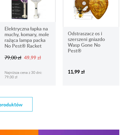
Elektryczna łapka na
Odstraszacz os i
muchy, komary, mole
szerszeni gniazdo
rażąca lampa packa
Wasp Gone No
No Pest® Racket
Pest®
49,99 zł
79,00 zł
11,99 zł
Najniższa cena z 30 dni:
79,00 zł
 produktów