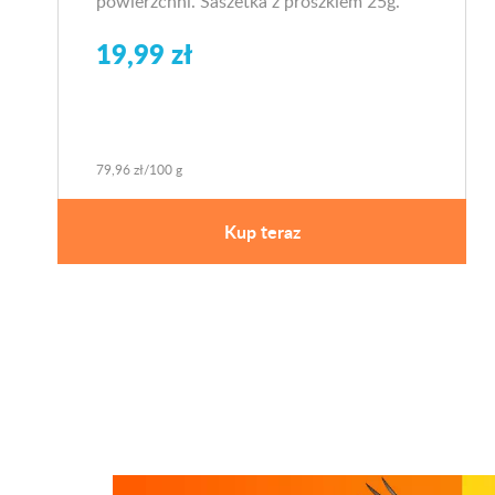
powierzchni. Saszetka z proszkiem 25g.
19,99 zł
79,96 zł/100 g
Kup teraz