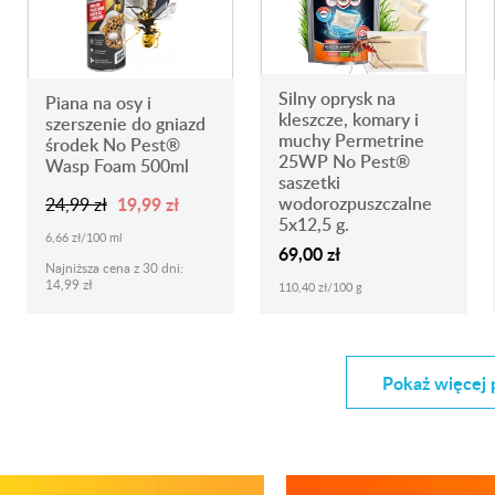
Silny oprysk na
Piana na osy i
kleszcze, komary i
szerszenie do gniazd
muchy Permetrine
środek No Pest®
25WP No Pest®
Wasp Foam 500ml
saszetki
19,99 zł
wodorozpuszczalne
24,99 zł
5x12,5 g.
6,66 zł/100 ml
69,00 zł
Najniższa cena z 30 dni:
14,99 zł
110,40 zł/100 g
Pokaż więcej