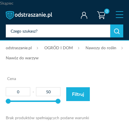
Skąpiec
0
odstraszanie.pl
OGRÓD I DOM
Nawozy do roślin
Nawóz do warzyw
Cena
Filtruj
Brak produktów spełniających podane warunki