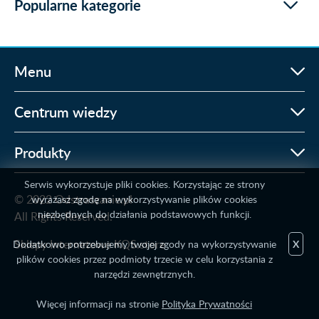
Popularne kategorie
Menu
Centrum wiedzy
Produkty
Serwis wykorzystuje pliki cookies. Korzystając ze strony
© 2022 Odstraszanie.pl
wyrażasz zgodę na wykorzystywanie plików cookies
niezbędnych do działania podstawowych funkcji.
All Rights Reserved.
Sklepy Internetowe KQS.store
Dodatkowo potrzebujemy twojej zgody na wykorzystywanie
X
plików cookies przez podmioty trzecie w celu korzystania z
narzędzi zewnętrznych.
Więcej informacji na stronie
Polityka Prywatności