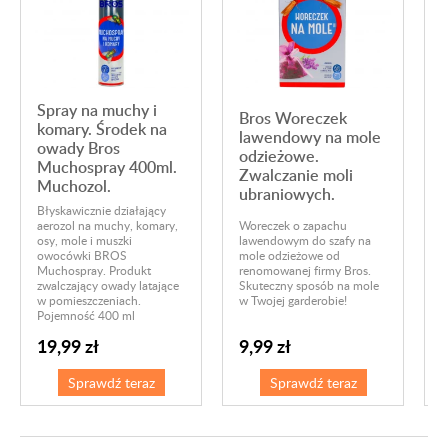
Spray na muchy i
Bros Woreczek
komary. Środek na
lawendowy na mole
owady Bros
odzieżowe.
Muchospray 400ml.
Zwalczanie moli
Muchozol.
ubraniowych.
Błyskawicznie działający
S
aerozol na muchy, komary,
Woreczek o zapachu
M
osy, mole i muszki
lawendowym do szafy na
o
owocówki BROS
mole odzieżowe od
P
Muchospray. Produkt
renomowanej firmy Bros.
k
zwalczający owady latające
Skuteczny sposób na mole
o
w pomieszczeniach.
w Twojej garderobie!
o
Pojemność 400 ml
P
19,99 zł
9,99 zł
Sprawdź teraz
Sprawdź teraz