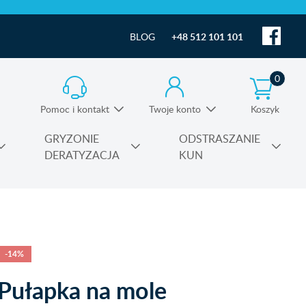
BLOG
+48 512 101 101
0
Pomoc i kontakt
Twoje konto
Koszyk
Informacja o produktach i pomoc techniczna
GRYZONIE
ODSTRASZANIE
DERATYZACJA
KUN
Substancje czynne środków owadobójczych
-14%
Pułapka na mole