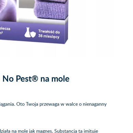
ę No Pest® na mole
yciągania. Oto Twoja przewaga w walce o nienaganny
iała na mole jak magnes. Substancja ta imituje