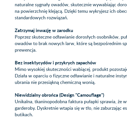
naturalne sygnały owadów, skutecznie wywabiając doros
na powierzchnię klejącą. Dzięki temu wykryjesz ich obec
standardowych rozwiązań.
Zatrzymaj inwazję w zarodku
Poprzez skuteczne odławianie dorosłych osobników, puł
owadów to brak nowych larw, które są bezpośrednim spr
prewencja.
Bez insektycydów i przykrych zapachów
Mimo wysokiej skuteczności wabiącej, produkt pozosta
Działa w oparciu o fizyczne odławianie i naturalne ins
ubrania nie przesiąkną chemiczną wonią.
Niewidzialny obrońca (Design "Camouflage")
Unikalna, tkaninopodobna faktura pułapki sprawia, że 
garderoby. Dyskretnie wtapia się w tło, nie zaburzając
butikach.