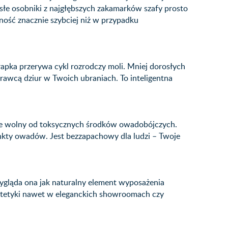
łe osobniki z najgłębszych zakamarków szafy prosto
ność znacznie szybciej niż w przypadku
apka przerywa cykl rozrodczy moli. Mniej dorosłych
awcą dziur w Twoich ubraniach. To inteligentna
je wolny od toksycznych środków owadobójczych.
tynkty owadów. Jest bezzapachowy dla ludzi – Twoje
wygląda ona jak naturalny element wyposażenia
 estetyki nawet w eleganckich showroomach czy