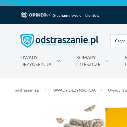
Skąpiec
Słuchamy swoich klientów
OWADY
KOMARY
DEZYNSEKCJA
I KLESZCZE
Polecane produkty na krety i nornice No Pest®
Atrapy, makiety odstraszające, sztuczne ptaki
Na komary do kontaktu, świeczki, spiral
Nawozy do rododendronów, ho
Najmocniejsza trutka na szczury Max
odstraszanie.pl
OWADY DEZYNSEKCJA
Owady lat