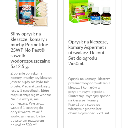
Silny oprysk na
kleszcze, komary i
Oprysk na kleszcze,
muchy Permetrine
komary Aspermet i
25WP No Pest®
utrwalacz Tickout
saszetki
Set do ogrodu
wodorozpuszczalne
2x50ml.
5x12,5 g.
N
i
Zrobienie oprysku na
G
komary, muchy czy kleszcze
Oprysk na komary i kleszcze
s
jeszcze
nigdy nie było tak
przeznaczony do zwalczania
n
proste
. Preparat zamknięty
kleszczy i komarów w
a
jest
w 5 saszetkach, które
przydomowym ogrodzie.
z
rozpuszczają się w wodzie
.
Skuteczny i wydajny sposób
i
Nic nie ważysz, nie
na kleszcze i komary.
p
odmierzasz. Wystarczy
Przejdź gołą stopą po
n
wrzucić 1 saszetkę do
własnym ogrodzie bez
P
opryskiwacza, zalać 5l
obaw! Pojemność: 2x50 ml
wody, zamieszać by tak
powstałym roztworem
pokryć aż 500 m²