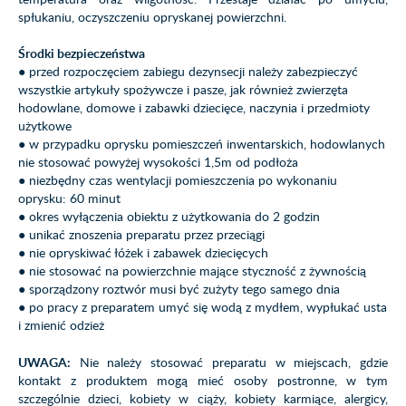
spłukaniu, oczyszczeniu opryskanej powierzchni.
Środki bezpieczeństwa
● przed rozpoczęciem zabiegu dezynsecji należy zabezpieczyć
wszystkie artykuły spożywcze i pasze, jak również zwierzęta
hodowlane, domowe i zabawki dziecięce, naczynia i przedmioty
użytkowe
● w przypadku oprysku pomieszczeń inwentarskich, hodowlanych
nie stosować powyżej wysokości 1,5m od podłoża
● niezbędny czas wentylacji pomieszczenia po wykonaniu
oprysku: 60 minut
● okres wyłączenia obiektu z użytkowania do 2 godzin
● unikać znoszenia preparatu przez przeciągi
● nie opryskiwać łóżek i zabawek dziecięcych
● nie stosować na powierzchnie mające styczność z żywnością
● sporządzony roztwór musi być zużyty tego samego dnia
● po pracy z preparatem umyć się wodą z mydłem, wypłukać usta
i zmienić odzież
UWAGA:
Nie należy stosować preparatu w miejscach, gdzie
kontakt z produktem mogą mieć osoby postronne, w tym
szczególnie dzieci, kobiety w ciąży, kobiety karmiące, alergicy,