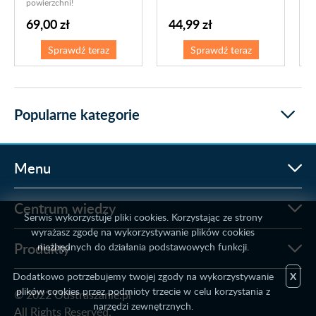
powierzchni!
69,00 zł
44,99 zł
Sprawdź teraz
Sprawdź teraz
Popularne kategorie
Menu
Centrum wiedzy
Serwis wykorzystuje pliki cookies. Korzystając ze strony
wyrażasz zgodę na wykorzystywanie plików cookies
Produkty
niezbędnych do działania podstawowych funkcji.
Dodatkowo potrzebujemy twojej zgody na wykorzystywanie
X
plików cookies przez podmioty trzecie w celu korzystania z
© 2022 Odstraszanie.pl
narzędzi zewnętrznych.
All Rights Reserved.