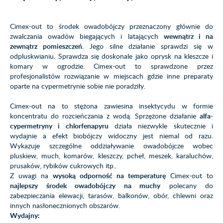
Cimex-out to środek owadobójczy przeznaczony głównie do
zwalczania owadów biegających i latających
wewnątrz i na
zewnątrz pomieszczeń
. Jego silne działanie sprawdzi się w
odpluskwianiu. Sprawdza się doskonale jako oprysk na kleszcze i
komary w ogrodzie. Cimex-out to sprawdzone przez
profesjonalistów rozwiązanie w miejscach gdzie inne preparaty
oparte na cypermetrynie sobie nie poradziły.
Cimex-out na to stężona zawiesina insektycydu w formie
koncentratu do rozcieńczania z wodą. Sprzężone działanie
alfa-
cypermetryny i chlorfenapyru
działa niezwykle skutecznie i
wydajnie a efekt biobójczy widoczny jest niemal od razu.
Wykazuje szczególne oddziaływanie owadobójcze wobec
pluskiew, much, komarów, kleszczy, pcheł, meszek, karaluchów,
prusaków, rybików cukrowych itp..
Z uwagi na
wysoką odporność na temperaturę
Cimex-out to
najlepszy środek owadobójczy na muchy
polecany do
zabezpieczania elewacji, tarasów, balkonów, obór, chlewni oraz
innych nasłonecznionych obszarów.
Wydajny: