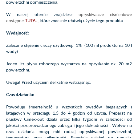
powierzchni pomieszczenia.
W naszej ofercie znajdziesz
opryskiwacze ciśnieniowe
dostępne
TUTAJ
, które znacznie ułatwią użycie tego produktu.
Wydajność:
Zalecane stężenie cieczy użytkowej: 1% (100 ml produktu na 10 l
wody).
Jeden litr płynu roboczego wystarcza na opryskanie ok. 20 m2
powierzchni.
Uwaga! Przed użyciem delikatnie wstrząsnąć.
Czas działania:
Powoduje śmiertelność u wszystkich owadów biegających i
latających w przeciągu 1,5 do 4 godzin od użycia. Preparat na
pluskwy Cimex-out działa przez kilka tygodni w zależności od
jakości przeprowadzonego zabiegu i jego dokładności . Wpływ na
czas działania mogą mić rodzaj opryskiwanej powierzchni,
temperatura oraz wilgotność. Przestaje działać po umyciu,