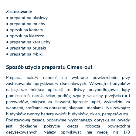
Zastosowanie
● preparat na pluskwy
● preparat na muchy
● oprysk na komary
● oprysk na kleszcze
● preparat na karaluchy
● preparat na prusaki
● preparat na rybiki
Sposób użycia preparatu Cimex-out
Preparat należy nanosić na wybrane powierzchnie przy
zastosowaniu opryskiwaczy ciśnieniowych. Wewnątrz budynków
najczęstsze miejsca aplikacji to listwy przypodłogowe, kąty
pomieszczeń, naroża ścian, podłóg, szpary, szczeliny, przejścia rur i
przewodów, miejsca za listwami, łączenie tapet, wykładzin, za
wannami, szafkami, za obrazami, okapami, meblami. Na zewnątrz
budynków tworzy barierę wokół budynków, okien, parapetów itp..
Podstawową zasadą poprawnie wykonanego oprysku na owady
jest dokładne pokrycie cieczą roboczą powierzchni
dezysekowanych. Należy opryskiwać nie więcej niż 1/3