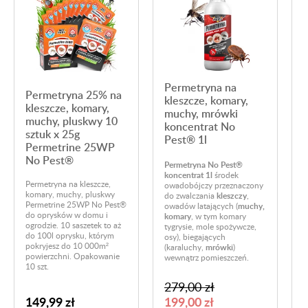
Permetryna na
Permetryna 25% na
kleszcze, komary,
kleszcze, komary,
muchy, mrówki
muchy, pluskwy 10
koncentrat No
sztuk x 25g
Pest® 1l
Permetrine 25WP
No Pest®
C
Permetryna No Pest®
o
koncentrat 1l
środek
d
Permetryna na kleszcze,
owadobójczy przeznaczony
p
komary, muchy, pluskwy
do zwalczania
kleszczy
,
m
Permetrine 25WP No Pest®
owadów latających (
muchy,
w
do oprysków w domu i
komary
, w tym komary
t
ogrodzie. 10 saszetek to aż
tygrysie, mole spożywcze,
z
do 100l oprysku, którym
osy), biegających
t
pokryjesz do 10 000m²
(karaluchy,
mrówki
)
c
powierzchni. Opakowanie
wewnątrz pomieszczeń.
5
10 szt.
279,00 zł
149,99 zł
199,00 zł