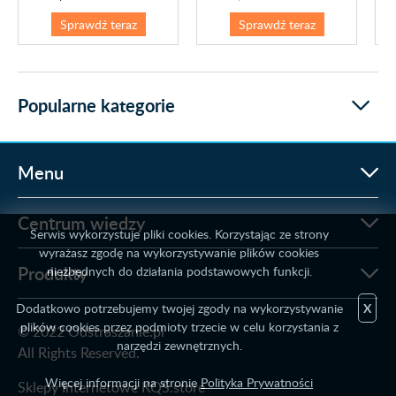
Sprawdź teraz
Sprawdź teraz
Popularne kategorie
Menu
Centrum wiedzy
Serwis wykorzystuje pliki cookies. Korzystając ze strony
wyrażasz zgodę na wykorzystywanie plików cookies
Produkty
niezbędnych do działania podstawowych funkcji.
Dodatkowo potrzebujemy twojej zgody na wykorzystywanie
X
plików cookies przez podmioty trzecie w celu korzystania z
© 2022 Odstraszanie.pl
narzędzi zewnętrznych.
All Rights Reserved.
Więcej informacji na stronie
Polityka Prywatności
Sklepy Internetowe KQS.store