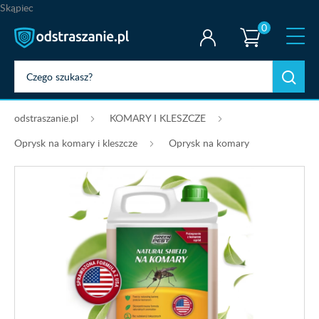
Skąpiec
0
odstraszanie.pl
KOMARY I KLESZCZE
Oprysk na komary i kleszcze
Oprysk na komary