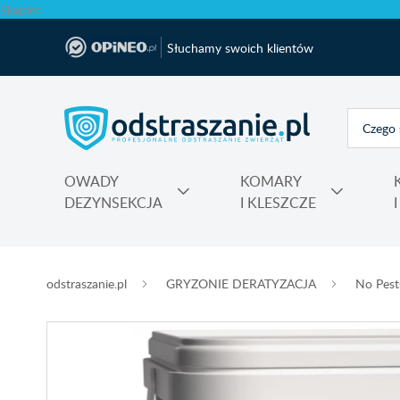
Skąpiec
Słuchamy swoich klientów
OWADY
KOMARY
DEZYNSEKCJA
I KLESZCZE
Polecane produkty na krety i nornice No Pest®
Atrapy, makiety odstraszające, sztuczne ptaki
Na komary do kontaktu, świeczki, spiral
Nawozy do rododendronów, ho
Najmocniejsza trutka na szczury Max
odstraszanie.pl
GRYZONIE DERATYZACJA
No Pest