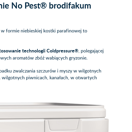
onie No Pest® brodifakum
w formie niebieskiej kostki parafinowej to
tosowanie technologii Coldpressure®
, polegającej
owych aromatów zbóż wabiących gryzonie.
padku zwalczania szczurów i myszy w wilgotnych
p. wilgotnych piwnicach, kanałach, w otwartych