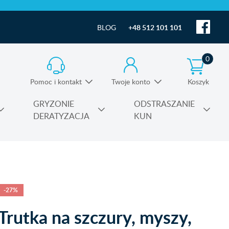
BLOG
+48 512 101 101
0
Pomoc i kontakt
Twoje konto
Koszyk
Informacja o produktach i pomoc techniczna
GRYZONIE
ODSTRASZANIE
DERATYZACJA
KUN
Substancje czynne środków owadobójczych
-27%
Trutka na szczury, myszy,