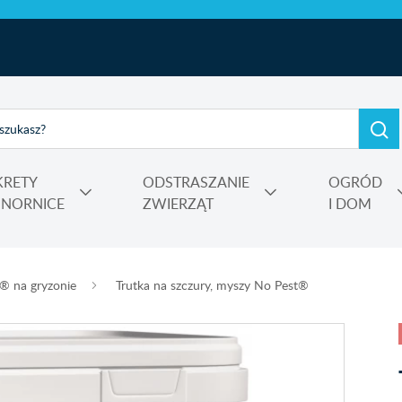
KRETY
ODSTRASZANIE
OGRÓD
I NORNICE
ZWIERZĄT
I DOM
e, kadzidełka
rtensji i wrzosów
 Power
Nośniki, adiuwanty, utrwalacze oprysku, środki do zamgławiania
® na gryzonie
Trutka na szczury, myszy No Pest®