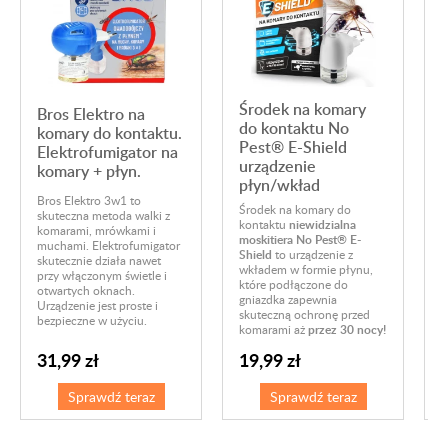
Środek na komary
Bros Elektro na
do kontaktu No
komary do kontaktu.
Pest® E-Shield
Elektrofumigator na
urządzenie
komary + płyn.
płyn/wkład
2
Bros Elektro 3w1 to
Środek na komary do
E
skuteczna metoda walki z
kontaktu
niewidzialna
M
komarami, mrówkami i
moskitiera No Pest® E-
s
muchami. Elektrofumigator
Shield
to urządzenie z
s
skutecznie działa nawet
wkładem w formie płynu,
k
przy włączonym świetle i
które podłączone do
p
otwartych oknach.
gniazdka zapewnia
b
Urządzenie jest proste i
skuteczną ochronę przed
bezpieczne w użyciu.
komarami aż
przez 30 nocy!
31,99 zł
19,99 zł
Sprawdź teraz
Sprawdź teraz