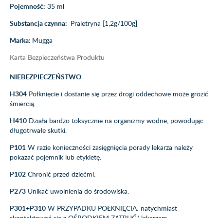
Pojemność:
35 ml
Substancja czynna:
Praletryna [1,2g/100g]
Marka:
Mugga
Karta Bezpieczeństwa Produktu
NIEBEZPIECZEŃSTWO
H304
Połknięcie i dostanie się przez drogi oddechowe może grozić
śmiercią.
H410
Działa bardzo toksycznie na organizmy wodne, powodując
długotrwałe skutki.
P101
W razie konieczności zasięgnięcia porady lekarza należy
pokazać pojemnik lub etykietę.
P102
Chronić przed dziećmi.
P273
Unikać uwolnienia do środowiska.
P301+P310
W PRZYPADKU POŁKNIĘCIA: natychmiast
skontaktować się z OŚRODKIEM ZATRUĆ/ lekarzem.