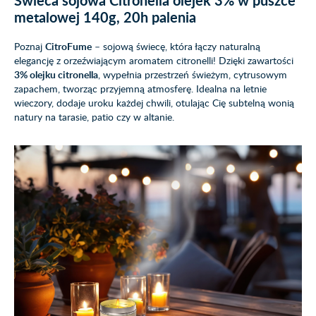
Świeca sojowa Citronella olejek 3% w puszce
metalowej 140g, 20h palenia
Poznaj
CitroFume
– sojową świecę, która łączy naturalną
elegancję z orzeźwiającym aromatem citronelli! Dzięki zawartości
3% olejku citronella
, wypełnia przestrzeń świeżym, cytrusowym
zapachem, tworząc przyjemną atmosferę. Idealna na letnie
wieczory, dodaje uroku każdej chwili, otulając Cię subtelną wonią
natury na tarasie, patio czy w altanie.