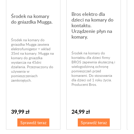
Bros elektro dla
Środek na komary
dzieci na komary do
e
do gniazdka Mugga.
kontaktu.
Urządzenie płyn na
komary.
Środek na komary do
gniazdka Mugga zawiera
U
elektrofumigator + wkład
p
Środek na komary do
35ml na komary. Mugga na
k
kontaktu dla dzieci firmy
komary do gniazdka
d
BROS zapewnia skuteczną i
wystarcza na 45dni
e
wielogodzinną ochronę
działania. Przeznaczony do
o
pomieszczeń przed
używania w
p
komarami. Do stosowania
pomieszczeniach
u
dla dzieci od 1 roku życia.
zamkniętych.
d
Producent Bros.
39,99 zł
24,99 zł
Sprawdź teraz
Sprawdź teraz