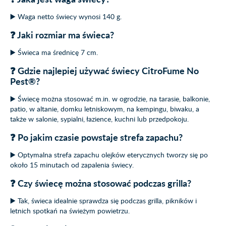
▶️ Waga netto świecy wynosi 140 g.
❓ Jaki rozmiar ma świeca?
▶️ Świeca ma średnicę 7 cm.
❓ Gdzie najlepiej używać świecy CitroFume No
Pest®?
▶️ Świecę można stosować m.in. w ogrodzie, na tarasie, balkonie,
patio, w altanie, domku letniskowym, na kempingu, biwaku, a
także w salonie, sypialni, łazience, kuchni lub przedpokoju.
❓ Po jakim czasie powstaje strefa zapachu?
▶️ Optymalna strefa zapachu olejków eterycznych tworzy się po
około 15 minutach od zapalenia świecy.
❓ Czy świecę można stosować podczas grilla?
▶️ Tak, świeca idealnie sprawdza się podczas grilla, pikników i
letnich spotkań na świeżym powietrzu.