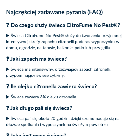
Najczęściej zadawane pytania (FAQ)
❓ Do czego służy świeca CitroFume No Pest®?
▶️ Świeca CitroFume No Pest® służy do tworzenia przyjemnej,
intensywnej strefy zapachu citronelli podczas wypoczynku w
domu, ogrodzie, na tarasie, balkonie, patio lub przy grillu.
❓ Jaki zapach ma świeca?
▶️ Świeca ma intensywny, orzeźwiający zapach citronelli,
przypominający świeże cytryny.
❓ Ile olejku citronella zawiera świeca?
▶️ Świeca zawiera 3% olejku citronella.
❓ Jak długo pali się świeca?
▶️ Świeca pali się około 20 godzin, dzięki czemu nadaje się na
dłuższe spotkania i wypoczynek na świeżym powietrzu.
❓ Jaka jest waga świecy?