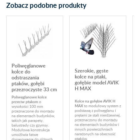
Zobacz podobne produkty
Poliwęglanowe
Szerokie, gęste
kolce do
kolce na ptaki,
odstraszania
gołębie model AVIK
ptaków, gołębi
H MAX
przezroczyste 33 cm
Poliwęglanowe kolce
B
Kolce na gołębie AVIK H
przeciw ptakom
o
w
MAX
to modułowy system z
wysokości 100 mm
n
podstawą z poliwęglanu i
przeznaczone do montażu
w
prętami ze stali nierdzewnej,
na elementach budynków,
A
przeznaczony do montażu
takich jak parapety,
s
na elementach budynków i
balustrady czy gzymsy.
k
innych powierzchniach
Modułowa konstrukcja
z
narażonych na obecność
umożliwia łatwe
k
ptaków.
dopasowanie do różnych