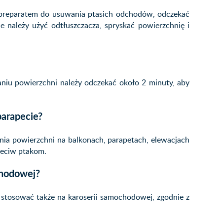
 preparatem do usuwania ptasich odchodów, odczekać
e należy użyć odtłuszczacza, spryskać powierzchnię i
aniu powierzchni należy odczekać około 2 minuty, aby
parapecie?
ania powierzchni na balkonach, parapetach, elewacjach
zeciw ptakom.
chodowej?
stosować także na karoserii samochodowej, zgodnie z