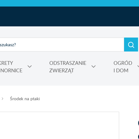
KRETY
ODSTRASZANIE
OGRÓD
I NORNICE
ZWIERZĄT
I DOM
e, kadzidełka
rtensji i wrzosów
 Power
Nośniki, adiuwanty, utrwalacze oprysku, środki do zamgławiania
Środek na ptaki