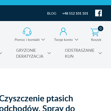
BLOG
+48 512 101 101
0
Pomoc i kontakt
Twoje konto
Koszyk
Informacja o produktach i pomoc techniczna
GRYZONIE
ODSTRASZANIE
DERATYZACJA
KUN
Substancje czynne środków owadobójczych
Czyszczenie ptasich
odchodów. Spray do