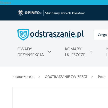
Skąpiec
Słuchamy swoich klientów
OWADY
KOMARY
DEZYNSEKCJA
I KLESZCZE
Polecane produkty na krety i nornice No Pest®
Atrapy, makiety odstraszające, sztuczne ptaki
Na komary do kontaktu, świeczki, spiral
Nawozy do rododendronów, ho
Najmocniejsza trutka na szczury Max
odstraszanie.pl
ODSTRASZANIE ZWIERZĄT
Ptaki