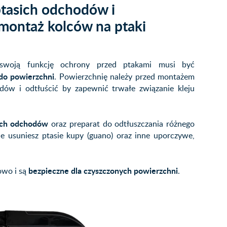
ptasich odchodów i
montaż kolców na ptaki
 swoją funkcję ochrony przed ptakami musi być
do powierzchni
. Powierzchnię należy przed montażem
dów i odtłuścić by zapewnić trwałe związanie kleju
ich odchodów
oraz preparat do odtłuszczania różnego
ie usuniesz ptasie kupy (guano) oraz inne uporczywe,
bezpieczne dla czyszczonych powierzchni
owo i są
.