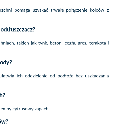
erzchni pomaga uzyskać trwałe połączenie kolców z
 odtłuszczacz?
ach, takich jak tynk, beton, cegła, gres, terakota i
hody?
ułatwia ich oddzielenie od podłoża bez uszkadzania
h?
yjemny cytrusowy zapach.
ów?