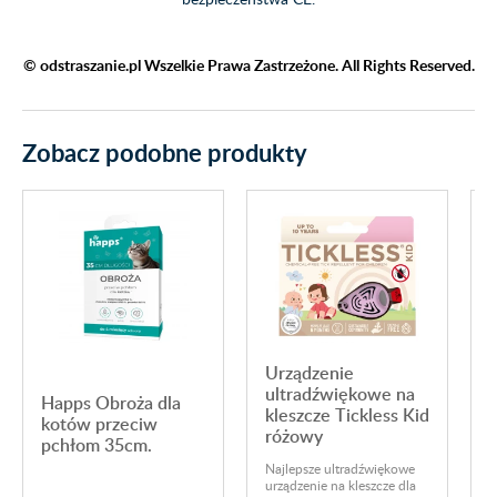
© odstraszanie.pl Wszelkie Prawa Zastrzeżone. All Rights Reserved.
Zobacz podobne produkty
Urządzenie
ultradźwiękowe na
Happs Obroża dla
kleszcze Tickless Kid
kotów przeciw
różowy
pchłom 35cm.
l
Najlepsze ultradźwiękowe
U
urządzenie na kleszcze dla
k