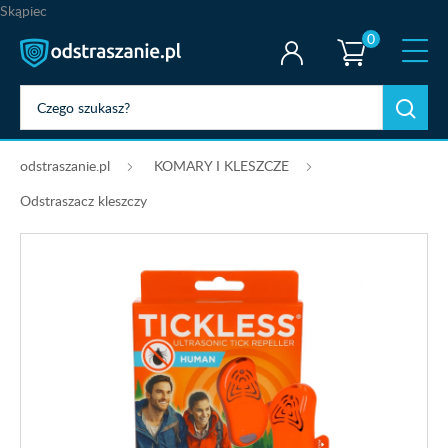
Skąpiec
0
odstraszanie.pl
KOMARY I KLESZCZE
Odstraszacz kleszczy