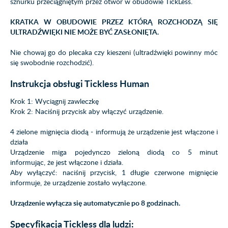
sznurku przeciągniętym przez otwór w obudowie TickLess.
KRATKA W OBUDOWIE PRZEZ KTÓRĄ ROZCHODZĄ SIĘ
ULTRADŹWIĘKI NIE MOŻE BYĆ ZASŁONIĘTA.
Nie chowaj go do plecaka czy kieszeni (ultradźwięki powinny móc
się swobodnie rozchodzić).
Instrukcja obsługi Tickless Human
Krok 1: Wyciągnij zawleczkę
Krok 2: Naciśnij przycisk aby włączyć urządzenie.
4 zielone mignięcia diodą - informują że urządzenie jest włączone i
działa
Urządzenie miga pojedynczo zieloną diodą co 5 minut
informując, że jest włączone i działa.
Aby wyłączyć: naciśnij przycisk, 1 długie czerwone mignięcie
informuje, że urządzenie zostało wyłączone.
Urządzenie wyłącza się automatycznie po 8 godzinach.
Specyfikacja Tickless dla ludzi: