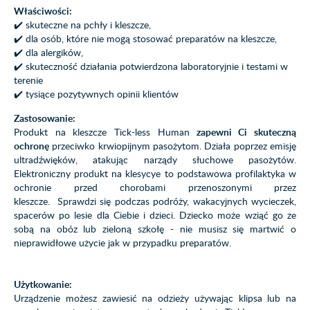
Właściwości:
✔️ skuteczne na pchły i kleszcze,
✔️ dla osób, które nie mogą stosować preparatów na kleszcze,
✔️ dla alergików,
✔️ skuteczność działania potwierdzona laboratoryjnie i testami w
terenie
✔️ tysiące pozytywnych opinii klientów
Zastosowanie:
Produkt na kleszcze Tick-less Human
zapewni Ci skuteczną
ochronę
przeciwko krwiopijnym pasożytom. Działa poprzez emisję
ultradźwięków, atakując narządy słuchowe pasożytów.
Elektroniczny produkt na klesycye to podstawowa profilaktyka w
ochronie przed chorobami przenoszonymi przez
kleszcze. Sprawdzi się podczas podróży, wakacyjnych wycieczek,
spacerów po lesie dla Ciebie i dzieci. Dziecko może wziąć go ze
sobą na obóz lub zieloną szkołę - nie musisz się martwić o
nieprawidłowe użycie jak w przypadku preparatów.
Użytkowanie:
Urządzenie możesz zawiesić na odzieży używając klipsa lub na