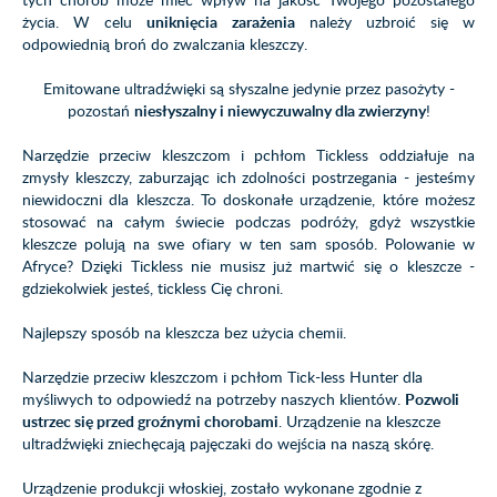
życia. W celu
uniknięcia zarażenia
należy uzbroić się w
odpowiednią broń do zwalczania kleszczy.
Emitowane ultradźwięki są słyszalne jedynie przez pasożyty -
pozostań
niesłyszalny i niewyczuwalny dla zwierzyny
!
Narzędzie przeciw kleszczom i pchłom Tickless oddziałuje na
zmysły kleszczy, zaburzając ich zdolności postrzegania - jesteśmy
niewidoczni dla kleszcza. To doskonałe urządzenie, które możesz
stosować na całym świecie podczas podróży, gdyż wszystkie
kleszcze polują na swe ofiary w ten sam sposób. Polowanie w
Afryce? Dzięki Tickless nie musisz już martwić się o kleszcze -
gdziekolwiek jesteś, tickless Cię chroni.
Najlepszy sposób na kleszcza bez użycia chemii.
Narzędzie przeciw kleszczom i pchłom Tick-less Hunter dla
myśliwych to odpowiedź na potrzeby naszych klientów.
Pozwoli
ustrzec się przed groźnymi chorobami
. Urządzenie na kleszcze
ultradźwięki zniechęcają pajęczaki do wejścia na naszą skórę.
Urządzenie produkcji włoskiej, zostało wykonane zgodnie z