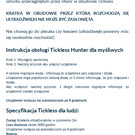
sznurku przeciągniętym przez otwór w obudowie TickLess.
KRATKA W OBUDOWIE PRZEZ KTÓRĄ ROZCHODZĄ SIĘ
ULTRADŹWIĘKI NIE MOŻE BYĆ ZASŁONIĘTA.
Nie chowaj go do plecaka czy kieszeni (ultradźwięki powinny móc
się swobodnie rozchodzić).
Instrukcja obsługi Tickless Hunter dla myśliwych
Krok 1: Wyciągnij zawleczkę
Krok 2: Naciśnij przycisk aby włączyć urządzenie.
4 zielone mignięcia diodą - informują że urządzenie jest włączone i działa
Urządzenie miga pojedynczo zieloną diodą co 5 minut informując, że jest włączone i
działa.
Aby wyłączyć: naciśnij przycisk, 1 długie czerwone mignięcie informuje, że
urządzenie zostało wyłączone.
Urządzenie wyłącza się automatycznie po 8 godzinach.
Specyfikacja Tickless dla ludzi:
Zasięg
działania ultradźwięków w promieniu 2m.
Czas działania
około 3000 godzin
Urządzenie wyłącza się automatycznie po 8 godzinach.
Bateria: