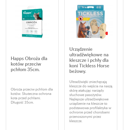
Urządzenie
ultradźwiękowe na
Happs Obroża dla
kleszcze i pchły dla
kotów przeciw
koni Tickless Horse
pchłom 35cm.
beżowy.
l
N
Ultradźwięki zniechęcają
k
kleszcze do wejścia na naszą
H
Obroża przeciw pchłom dla
skórę atakując narządy
(
kotów. Skuteczna ochrona
słuchowe pasożytów.
s
kota przed pchłami.
Najlepsze ultradźwiękowe
s
Długość 35cm.
urządzenie na kleszcze to
E
podstawowa profilaktyka w
k
ochronie przed chorobami
p
przenoszonymi przez
p
kleszcze.
p
k