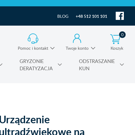
BLOG
+48 512 101 101
0
Pomoc i kontakt
Twoje konto
Koszyk
Informacja o produktach i pomoc techniczna
GRYZONIE
ODSTRASZANIE
DERATYZACJA
KUN
Substancje czynne środków owadobójczych
Urządzenie
ultradźwiękowe na