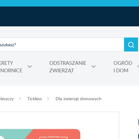
KRETY
ODSTRASZANIE
OGRÓD
I NORNICE
ZWIERZĄT
I DOM
e, kadzidełka
rtensji i wrzosów
 Power
Nośniki, adiuwanty, utrwalacze oprysku, środki do zamgławiania
leszczy
Tickless
Dla zwierząt domowych