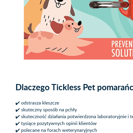
Dlaczego Tickless Pet pomarańc
✔️ odstrasza kleszcze
✔️ skuteczny sposób na pchły
✔️ skuteczność działania potwierdzona laboratoryjnie i t
✔️ tysiące pozytywnych opinii klientów
✔️ polecane na forach weterynaryjnych