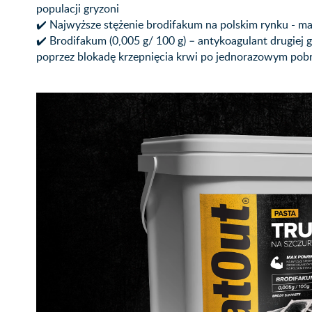
populacji gryzoni
✔️ Najwyższe stężenie brodifakum na polskim rynku - m
✔️ Brodifakum (0,005 g/ 100 g) – antykoagulant drugiej g
poprzez blokadę krzepnięcia krwi po jednorazowym pob