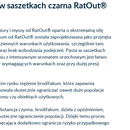
a w saszetkach czarna RatOut®
zury i myszy od RatOut® oparta o ekstremalną siłę
akum od RatOut® została zaprojektowana jako przynęta
dziennych warunkach użytkowania, szczególnie tam,
e oraz brak wzbudzania podejrzeń. Pasta w saszetkach
zeniu z intensywnym aromatem orzechowym jest łatwo
w wymagających warunkach oraz przy dużej presji
im rynku stężenie brodifakum, które zapewnia
pozwala skutecznie ograniczać nawet duże populacje
domu czy obiektach użytkowych.
bstancja czynna, brodifakum, działa z opóźnieniem,
skuteczne ograniczenie populacji. Dzięki temu proces
echęcająca dodatkowo ogranicza ryzyko przypadkowego