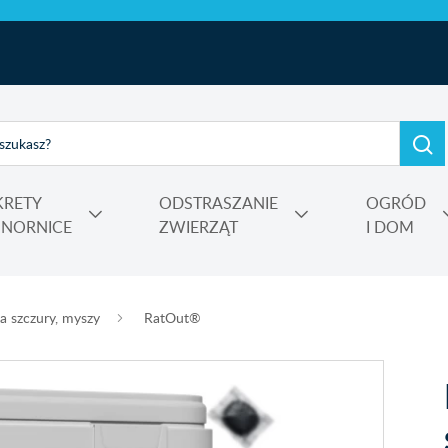
KRETY
ODSTRASZANIE
OGRÓD
I NORNICE
ZWIERZĄT
I DOM
e, kadzidełka
rtensji i wrzosów
 Power
Nośniki, adiuwanty, utrwalacze oprysku, środki do zamgławiania
a szczury, myszy
RatOut®