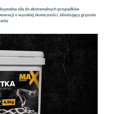
aksymalna siła do ekstremalnych przypadków
eneracji o wysokiej skuteczności, eliminujący gryzonie
raniu