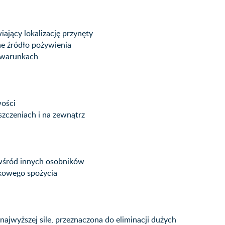
jący lokalizację przynęty
ne źródło pożywienia
h warunkach
wości
zczeniach i na zewnątrz
 wśród innych osobników
dkowego spożycia
jwyższej sile, przeznaczona do eliminacji dużych