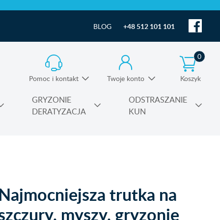
BLOG
+48 512 101 101
0
Pomoc i kontakt
Twoje konto
Koszyk
Informacja o produktach i pomoc techniczna
GRYZONIE
ODSTRASZANIE
DERATYZACJA
KUN
Substancje czynne środków owadobójczych
Najmocniejsza trutka na
szczury, myszy, gryzonie