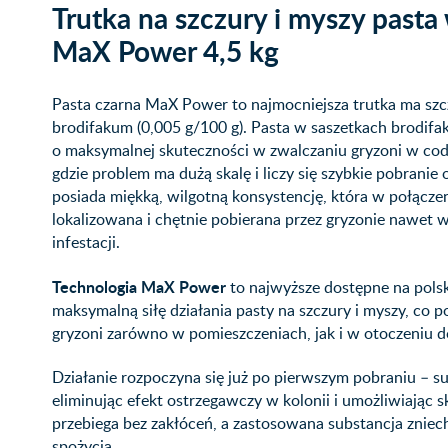
Trutka na szczury i myszy past
MaX Power 4,5 kg
Pasta czarna MaX Power to najmocniejsza trutka ma szc
brodifakum (0,005 g/100 g). Pasta w saszetkach brodif
o maksymalnej skuteczności w zwalczaniu gryzoni w co
gdzie problem ma dużą skalę i liczy się szybkie pobrani
posiada miękką, wilgotną konsystencję, która w połąc
lokalizowana i chętnie pobierana przez gryzonie nawet 
infestacji.
Technologia MaX Power
to najwyższe dostępne na polsk
maksymalną siłę działania pasty na szczury i myszy, co 
gryzoni zarówno w pomieszczeniach, jak i w otoczeniu 
Działanie rozpoczyna się już po pierwszym pobraniu – su
eliminując efekt ostrzegawczy w kolonii i umożliwiając 
przebiega bez zakłóceń, a zastosowana substancja zni
spożycia.