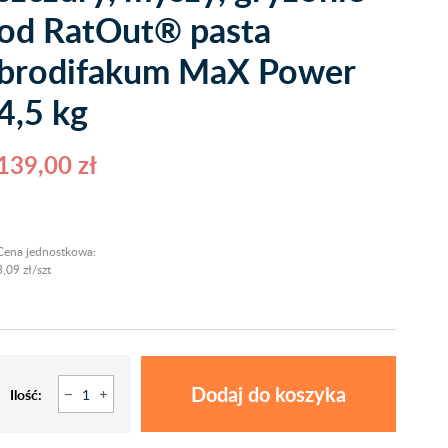
od RatOut® pasta
brodifakum MaX Power
4,5 kg
139,00 zł
Cena jednostkowa:
3,09 zł/szt
Dodaj do koszyka
Ilość: