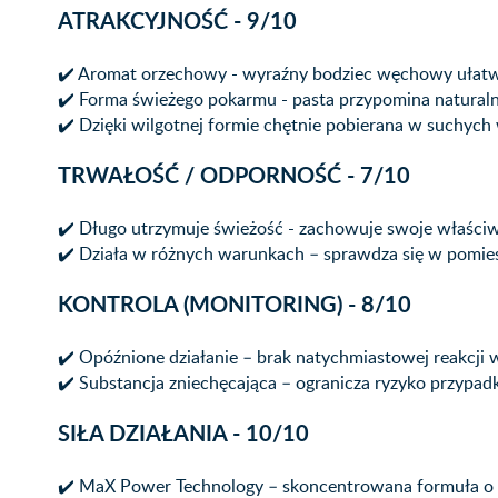
ATRAKCYJNOŚĆ - 9/10
✔️ Aromat orzechowy - wyraźny bodziec węchowy ułatwia
✔️ Forma świeżego pokarmu - pasta przypomina natural
✔️ Dzięki wilgotnej formie chętnie pobierana w suchyc
TRWAŁOŚĆ / ODPORNOŚĆ - 7/10
✔️ Długo utrzymuje świeżość - zachowuje swoje właści
✔️ Działa w różnych warunkach – sprawdza się w pomies
KONTROLA (MONITORING) - 8/10
✔️ Opóźnione działanie – brak natychmiastowej reakcji
✔️ Substancja zniechęcająca – ogranicza ryzyko przypa
SIŁA DZIAŁANIA - 10/10
✔️ MaX Power Technology – skoncentrowana formuła o na