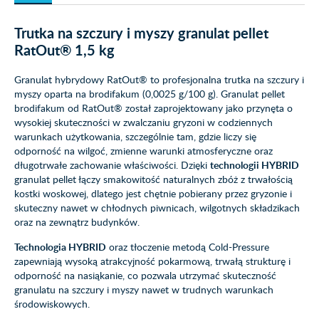
Trutka na szczury i myszy granulat pellet
RatOut® 1,5 kg
Granulat hybrydowy RatOut® to profesjonalna trutka na szczury i
myszy oparta na brodifakum (0,0025 g/100 g). Granulat pellet
brodifakum od RatOut® został zaprojektowany jako przynęta o
wysokiej skuteczności w zwalczaniu gryzoni w codziennych
warunkach użytkowania, szczególnie tam, gdzie liczy się
odporność na wilgoć, zmienne warunki atmosferyczne oraz
długotrwałe zachowanie właściwości. Dzięki
technologii HYBRID
granulat pellet łączy smakowitość naturalnych zbóż z trwałością
kostki woskowej, dlatego jest chętnie pobierany przez gryzonie i
skuteczny nawet w chłodnych piwnicach, wilgotnych składzikach
oraz na zewnątrz budynków.
Technologia HYBRID
oraz tłoczenie metodą Cold-Pressure
zapewniają wysoką atrakcyjność pokarmową, trwałą strukturę i
odporność na nasiąkanie, co pozwala utrzymać skuteczność
granulatu na szczury i myszy nawet w trudnych warunkach
środowiskowych.