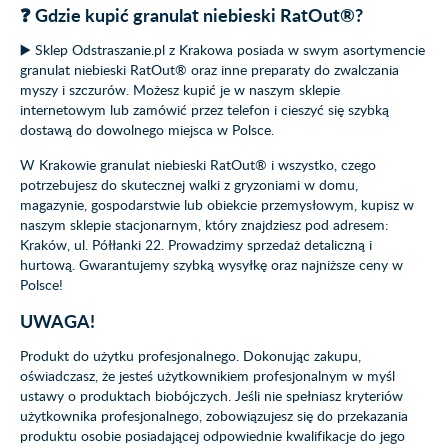
❓ Gdzie kupić granulat niebieski RatOut®?
▶️ Sklep Odstraszanie.pl z Krakowa posiada w swym asortymencie
granulat niebieski RatOut® oraz inne preparaty do zwalczania
myszy i szczurów. Możesz kupić je w naszym sklepie
internetowym lub zamówić przez telefon i cieszyć się szybką
dostawą do dowolnego miejsca w Polsce.
W Krakowie granulat niebieski RatOut® i wszystko, czego
potrzebujesz do skutecznej walki z gryzoniami w domu,
magazynie, gospodarstwie lub obiekcie przemysłowym, kupisz w
naszym sklepie stacjonarnym, który znajdziesz pod adresem:
Kraków, ul. Półłanki 22. Prowadzimy sprzedaż detaliczną i
hurtową. Gwarantujemy szybką wysyłkę oraz najniższe ceny w
Polsce!
UWAGA!
Produkt do użytku profesjonalnego. Dokonując zakupu,
oświadczasz, że jesteś użytkownikiem profesjonalnym w myśl
ustawy o produktach biobójczych. Jeśli nie spełniasz kryteriów
użytkownika profesjonalnego, zobowiązujesz się do przekazania
produktu osobie posiadającej odpowiednie kwalifikacje do jego