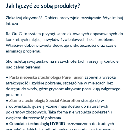
Jak łączyć ze sobą produkty?
Zlokalizuj aktywność. Dobierz precyzyjnie rozwiązanie. Wyeliminuj
intruza.
RatOut® to system przynęt zaprojektowanych dopasowanych do
konkretnych miejsc, nawyków żywieniowych i skali problemu.
Właściwy dobór przynęty decyduje o skuteczności oraz czasie
eliminacji problemu.
Skompletuj swój zestaw na naszych ofertach i przejmij kontrolę
nad całym terenem!
●
Pasta niebieska z technologią Pure Fusion
zapewnia wysoką
atrakcyjność i szybkie pobranie, szczególnie w miejscach bez
dostępu do wody, gdzie gryzonie aktywnie poszukują wilgotnego
pokarmu.
●
Ziarno z technologią Special Absorption
stosuje się w
środowiskach, gdzie gryzonie mają dostęp do naturalnych
pokarmów zbożowych. Taka forma nie wzbudza podejrzeń i
zwiększa skuteczność pobrania.
●
Granulat z technologią HYBRID
przeznaczono do trudnych
warunków, takich jak wilgoć, zmienna pogoda i zastosowania