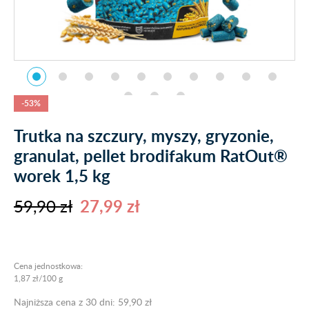
-53%
Trutka na szczury, myszy, gryzonie,
granulat, pellet brodifakum RatOut®
worek 1,5 kg
59,90 zł
27,99 zł
Cena jednostkowa:
1,87 zł/100 g
Najniższa cena z 30 dni: 59,90 zł