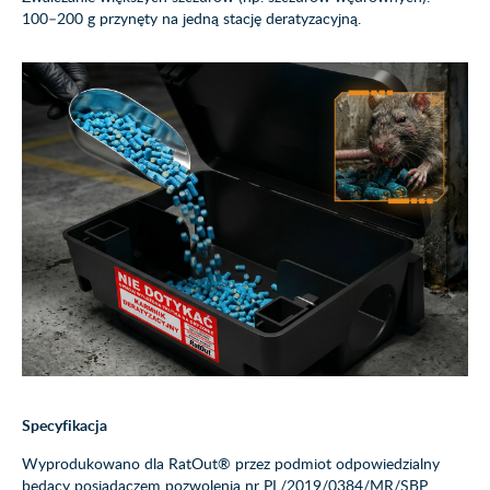
100–200 g przynęty na jedną stację deratyzacyjną.
Specyfikacja
Wyprodukowano dla RatOut® przez podmiot odpowiedzialny
będący posiadaczem pozwolenia nr PL/2019/0384/MR/SBP.