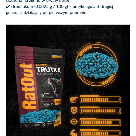
tłoczona na zimno w trwały pellet
✔️ Brodifakum (0,0025 g / 100 g) – antykoagulant drugiej
generacji działający po pierwszym pobraniu