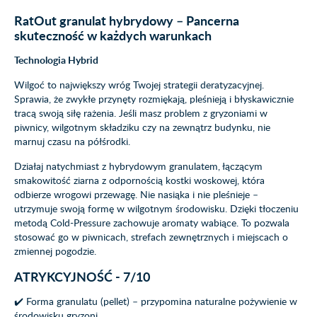
RatOut granulat hybrydowy – Pancerna
skuteczność w każdych warunkach
Technologia Hybrid
Wilgoć to największy wróg Twojej strategii deratyzacyjnej.
Sprawia, że zwykłe przynęty rozmiękają, pleśnieją i błyskawicznie
tracą swoją siłę rażenia. Jeśli masz problem z gryzoniami w
piwnicy, wilgotnym składziku czy na zewnątrz budynku, nie
marnuj czasu na półśrodki.
Działaj natychmiast z hybrydowym granulatem, łączącym
smakowitość ziarna z odpornością kostki woskowej, która
odbierze wrogowi przewagę. Nie nasiąka i nie pleśnieje –
utrzymuje swoją formę w wilgotnym środowisku. Dzięki tłoczeniu
metodą Cold-Pressure zachowuje aromaty wabiące. To pozwala
stosować go w piwnicach, strefach zewnętrznych i miejscach o
zmiennej pogodzie.
ATRYKCYJNOŚĆ - 7/10
✔️ Forma granulatu (pellet) – przypomina naturalne pożywienie w
środowisku gryzoni