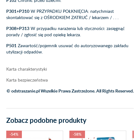
P102
Chronić przed dziećmi.
P301+P310
W PRZYPADKU POŁKNIĘCIA: natychmiast
skontaktować się z OŚRODKIEM ZATRUĆ / lekarzem / . . .
P308+P313
W przypadku narażenia lub styczności: zasięgnąć
porady / zgłosić się pod opiekę lekarza.
P501
Zawartość/pojemnik usuwać do autoryzowanego zakładu
utylizacji odpadów.
Karta charakterystyki
Karta bezpieczeństwa
© odstraszanie.pl Wszelkie Prawa Zastrzeżone. All Rights Reserved.
Zobacz podobne produkty
-54%
-58%
-