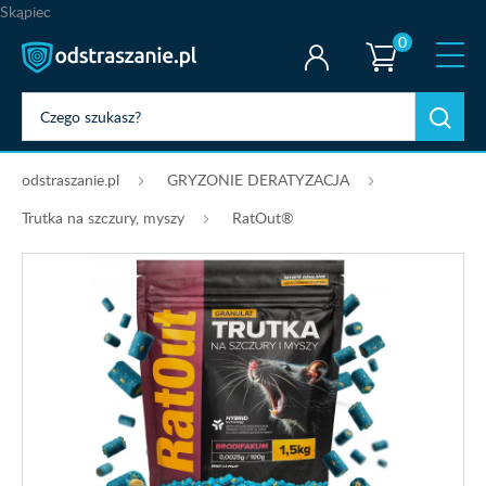
Skąpiec
0
odstraszanie.pl
GRYZONIE DERATYZACJA
Trutka na szczury, myszy
RatOut®