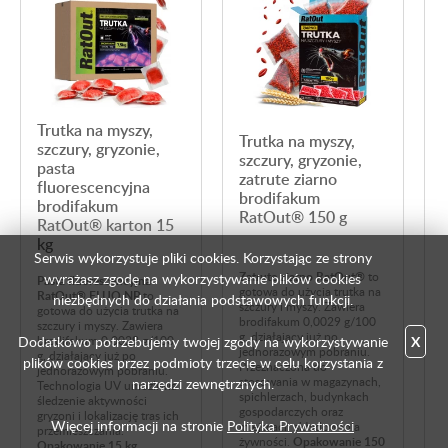
Trutka na myszy,
Trutka na myszy,
szczury, gryzonie,
t
szczury, gryzonie,
pasta
zatrute ziarno
fluorescencyjna
brodifakum
brodifakum
RatOut® 150 g
RatOut® karton 15
kg
Serwis wykorzystuje pliki cookies. Korzystając ze strony
Zatrute ziarno RatOut®
to
wyrażasz zgodę na wykorzystywanie plików cookies
Pasta fluorescencyjna
gotowa do użycia trutka na
RatOut® FLUO NP
to
niezbędnych do działania podstawowych funkcji.
K
szczury i myszy. Zawiera
gotowa do użycia trutka na
R
brodifakum 0,0029 g/100
szczury i myszy. Zawiera
g
g, działający już po
brodifakum 0,0029 g/100
Dodatkowo potrzebujemy twojej zgody na wykorzystywanie
X
s
jednorazowym pobraniu.
g, działający już po
b
plików cookies przez podmioty trzecie w celu korzystania z
Przeznaczona do
jednorazowym pobraniu.
d
stosowania w magazynach,
narzędzi zewnętrznych.
Technologia UV umożliwia
j
spichlerzach, budynkach
śledzenie aktywności
T
gospodarczych oraz
gryzoni i lokalizację tras ich
ś
Więcej informacji na stronie
Polityka Prywatności
miejscach składowania
przemieszczania.
g
żywności.
Opakowanie 150
Opakowanie 15 kg.