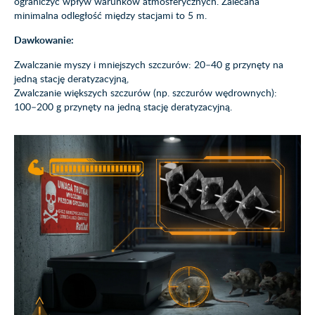
ograniczyć wpływ warunków atmosferycznych. Zalecana
minimalna odległość między stacjami to 5 m.
Dawkowanie:
Zwalczanie myszy i mniejszych szczurów: 20–40 g przynęty na
jedną stację deratyzacyjną,
Zwalczanie większych szczurów (np. szczurów wędrownych):
100–200 g przynęty na jedną stację deratyzacyjną.