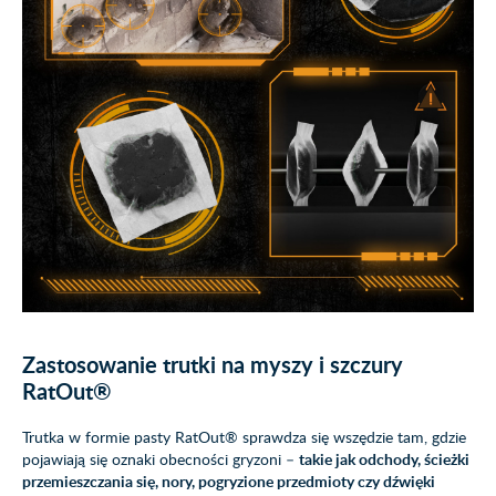
Zastosowanie trutki na myszy i szczury
RatOut®
Trutka w formie pasty RatOut® sprawdza się wszędzie tam, gdzie
pojawiają się oznaki obecności gryzoni –
takie jak odchody, ścieżki
przemieszczania się, nory, pogryzione przedmioty czy dźwięki