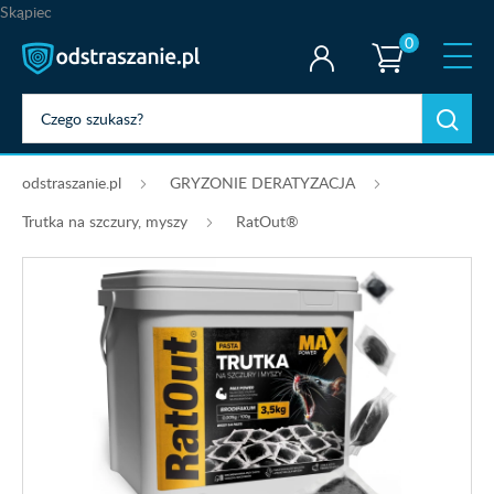
Skąpiec
0
odstraszanie.pl
GRYZONIE DERATYZACJA
Trutka na szczury, myszy
RatOut®