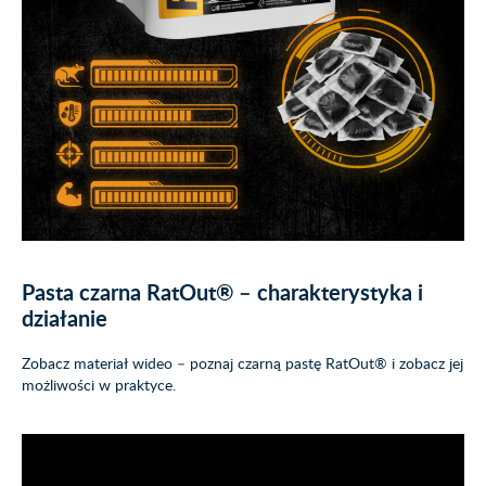
Pasta czarna RatOut® – charakterystyka i
działanie
Zobacz materiał wideo – poznaj czarną pastę RatOut® i zobacz jej
możliwości w praktyce.