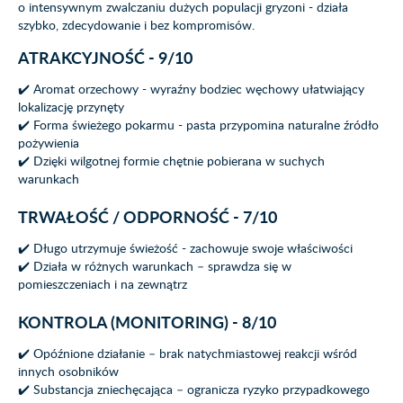
o intensywnym zwalczaniu dużych populacji gryzoni - działa
szybko, zdecydowanie i bez kompromisów.
ATRAKCYJNOŚĆ - 9/10
✔️ Aromat orzechowy - wyraźny bodziec węchowy ułatwiający
lokalizację przynęty
✔️ Forma świeżego pokarmu - pasta przypomina naturalne źródło
pożywienia
✔️ Dzięki wilgotnej formie chętnie pobierana w suchych
warunkach
TRWAŁOŚĆ / ODPORNOŚĆ - 7/10
✔️ Długo utrzymuje świeżość - zachowuje swoje właściwości
✔️ Działa w różnych warunkach – sprawdza się w
pomieszczeniach i na zewnątrz
KONTROLA (MONITORING) - 8/10
✔️ Opóźnione działanie – brak natychmiastowej reakcji wśród
innych osobników
✔️ Substancja zniechęcająca – ogranicza ryzyko przypadkowego