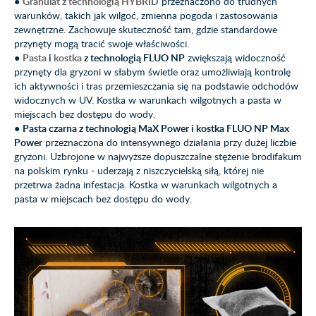
●
Granulat z technologią HYBRID
przeznaczono do trudnych
warunków, takich jak wilgoć, zmienna pogoda i zastosowania
zewnętrzne. Zachowuje skuteczność tam, gdzie standardowe
przynęty mogą tracić swoje właściwości.
●
Pasta
i
kostka
z technologią FLUO NP
zwiększają widoczność
przynęty dla gryzoni w słabym świetle oraz umożliwiają kontrolę
ich aktywności i tras przemieszczania się na podstawie odchodów
widocznych w UV. Kostka w warunkach wilgotnych a pasta w
miejscach bez dostępu do wody.
●
Pasta czarna z technologią MaX Power i kostka FLUO NP Max
Power
przeznaczona do intensywnego działania przy dużej liczbie
gryzoni. Uzbrojone w najwyższe dopuszczalne stężenie brodifakum
na polskim rynku - uderzają z niszczycielską siłą, której nie
przetrwa żadna infestacja. Kostka w warunkach wilgotnych a
pasta w miejscach bez dostępu do wody.