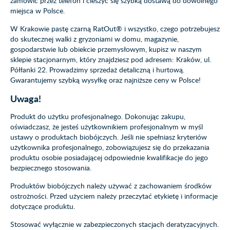
zamówić przez telefon i cieszyć się szybką dostawą do dowolnego
miejsca w Polsce.
W Krakowie pastę czarną RatOut® i wszystko, czego potrzebujesz
do skutecznej walki z gryzoniami w domu, magazynie,
gospodarstwie lub obiekcie przemysłowym, kupisz w naszym
sklepie stacjonarnym, który znajdziesz pod adresem: Kraków, ul.
Półłanki 22. Prowadzimy sprzedaż detaliczną i hurtową.
Gwarantujemy szybką wysyłkę oraz najniższe ceny w Polsce!
Uwaga!
Produkt do użytku profesjonalnego. Dokonując zakupu,
oświadczasz, że jesteś użytkownikiem profesjonalnym w myśl
ustawy o produktach biobójczych. Jeśli nie spełniasz kryteriów
użytkownika profesjonalnego, zobowiązujesz się do przekazania
produktu osobie posiadającej odpowiednie kwalifikacje do jego
bezpiecznego stosowania.
Produktów biobójczych należy używać z zachowaniem środków
ostrożności. Przed użyciem należy przeczytać etykietę i informacje
dotyczące produktu.
Stosować wyłącznie w zabezpieczonych stacjach deratyzacyjnych.