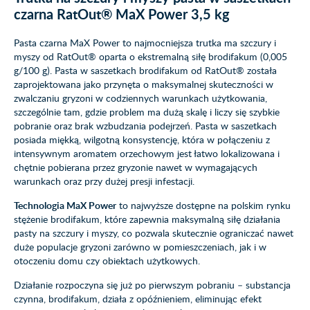
czarna RatOut® MaX Power 3,5 kg
Pasta czarna MaX Power to najmocniejsza trutka ma szczury i
myszy od RatOut® oparta o ekstremalną siłę brodifakum (0,005
g/100 g). Pasta w saszetkach brodifakum od RatOut® została
zaprojektowana jako przynęta o maksymalnej skuteczności w
zwalczaniu gryzoni w codziennych warunkach użytkowania,
szczególnie tam, gdzie problem ma dużą skalę i liczy się szybkie
pobranie oraz brak wzbudzania podejrzeń. Pasta w saszetkach
posiada miękką, wilgotną konsystencję, która w połączeniu z
intensywnym aromatem orzechowym jest łatwo lokalizowana i
chętnie pobierana przez gryzonie nawet w wymagających
warunkach oraz przy dużej presji infestacji.
Technologia MaX Power
to najwyższe dostępne na polskim rynku
stężenie brodifakum, które zapewnia maksymalną siłę działania
pasty na szczury i myszy, co pozwala skutecznie ograniczać nawet
duże populacje gryzoni zarówno w pomieszczeniach, jak i w
otoczeniu domu czy obiektach użytkowych.
Działanie rozpoczyna się już po pierwszym pobraniu – substancja
czynna, brodifakum, działa z opóźnieniem, eliminując efekt