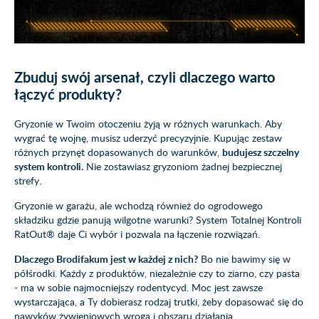
Zbuduj swój arsenał, czyli dlaczego warto
łączyć produkty?
Gryzonie w Twoim otoczeniu żyją w różnych warunkach. Aby
wygrać tę wojnę, musisz uderzyć precyzyjnie. Kupując zestaw
różnych przynęt dopasowanych do warunków,
budujesz szczelny
system kontroli.
Nie zostawiasz gryzoniom żadnej bezpiecznej
strefy.
Gryzonie w garażu, ale wchodzą również do ogrodowego
składziku gdzie panują wilgotne warunki? System Totalnej Kontroli
RatOut® daje Ci wybór i pozwala na łączenie rozwiązań.
Dlaczego Brodifakum jest w każdej z nich?
Bo nie bawimy się w
półśrodki. Każdy z produktów, niezależnie czy to ziarno, czy pasta
- ma w sobie najmocniejszy rodentycyd. Moc jest zawsze
wystarczająca, a Ty dobierasz rodzaj trutki, żeby dopasować się do
nawyków żywieniowych wroga i obszaru działania.