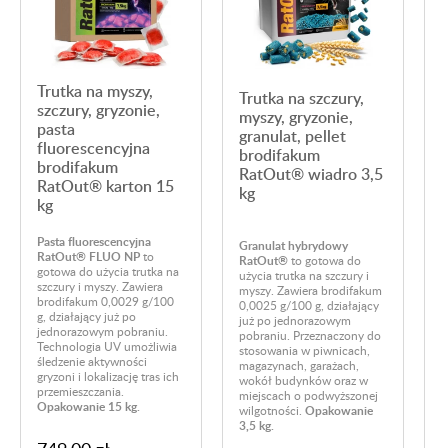
Trutka na myszy,
Trutka na szczury,
T
szczury, gryzonie,
myszy, gryzonie,
pasta
granulat, pellet
g
fluorescencyjna
brodifakum
brodifakum
RatOut® wiadro 3,5
RatOut® karton 15
kg
kg
Pasta fluorescencyjna
Granulat hybrydowy
G
RatOut® FLUO NP
to
RatOut®
to gotowa do
R
gotowa do użycia trutka na
użycia trutka na szczury i
u
szczury i myszy. Zawiera
myszy. Zawiera brodifakum
m
brodifakum 0,0029 g/100
0,0025 g/100 g, działający
0
g, działający już po
już po jednorazowym
j
jednorazowym pobraniu.
pobraniu. Przeznaczony do
p
Technologia UV umożliwia
stosowania w piwnicach,
s
śledzenie aktywności
magazynach, garażach,
m
gryzoni i lokalizację tras ich
wokół budynków oraz w
w
przemieszczania.
miejscach o podwyższonej
m
Opakowanie 15 kg.
wilgotności.
Opakowanie
w
3,5 kg.
4