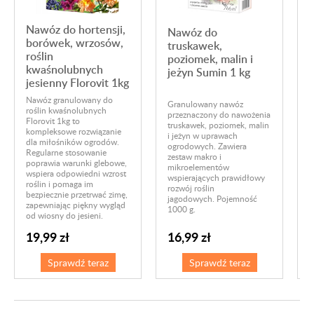
Nawóz do hortensji,
Nawóz do
borówek, wrzosów,
truskawek,
r
roślin
poziomek, malin i
kwaśnolubnych
jeżyn Sumin 1 kg
jesienny Florovit 1kg
Nawóz granulowany do
Granulowany nawóz
roślin kwaśnolubnych
przeznaczony do nawożenia
P
Florovit 1kg to
truskawek, poziomek, malin
g
kompleksowe rozwiązanie
i jeżyn w uprawach
n
dla miłośników ogrodów.
ogrodowych. Zawiera
r
Regularne stosowanie
zestaw makro i
z
poprawia warunki glebowe,
mikroelementów
s
wspiera odpowiedni wzrost
wspierających prawidłowy
m
roślin i pomaga im
rozwój roślin
O
bezpiecznie przetrwać zimę,
jagodowych. Pojemność
p
zapewniając piękny wygląd
1000 g.
od wiosny do jesieni.
16,99 zł
19,99 zł
Sprawdź teraz
Sprawdź teraz