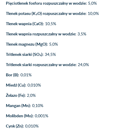
Pięciotlenek fosforu rozpuszczalny w wodzie:
5,0%
Tlenek potasu (K₂O) rozpuszczalny w wodzie:
10,0%
Tlenek wapnia (CaO):
10,5%
Tlenek wapnia rozpuszczalny w wodzie:
3,5%
Tlenek magnezu (MgO):
5,0%
Tritlenek siarki (SO₃):
34,5%
Tritlenek siarki rozpuszczalny w wodzie:
24,0%
Bor (B):
0,01%
Miedź (Cu):
0,010%
Żelazo (Fe):
2,0%
Mangan (Mn):
0,10%
Molibden (Mo):
0,001%
Cynk (Zn):
0,010%