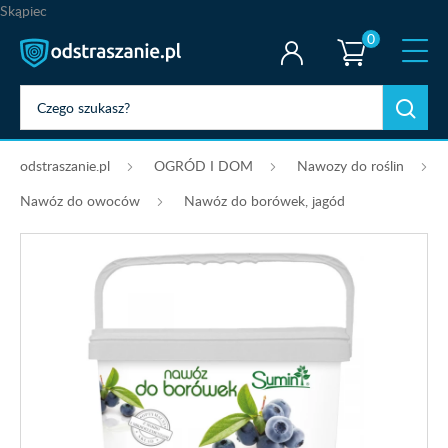
Skąpiec
0
odstraszanie.pl
OGRÓD I DOM
Nawozy do roślin
Nawóz do owoców
Nawóz do borówek, jagód