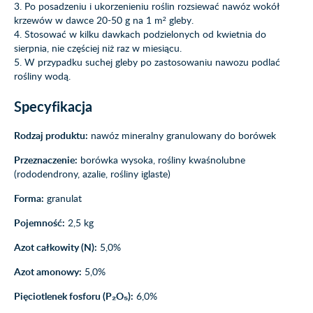
3. Po posadzeniu i ukorzenieniu roślin rozsiewać nawóz wokół
krzewów w dawce 20-50 g na 1 m² gleby.
4. Stosować w kilku dawkach podzielonych od kwietnia do
sierpnia, nie częściej niż raz w miesiącu.
5. W przypadku suchej gleby po zastosowaniu nawozu podlać
rośliny wodą.
Specyfikacja
Rodzaj produktu:
nawóz mineralny granulowany do borówek
Przeznaczenie:
borówka wysoka, rośliny kwaśnolubne
(rododendrony, azalie, rośliny iglaste)
Forma:
granulat
Pojemność:
2,5 kg
Azot całkowity (N):
5,0%
Azot amonowy:
5,0%
Pięciotlenek fosforu (P₂O₅):
6,0%