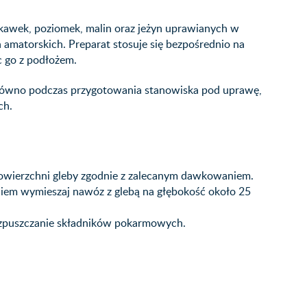
kawek, poziomek, malin oraz jeżyn uprawianych w
matorskich. Preparat stosuje się bezpośrednio na
c go z podłożem.
równo podczas przygotowania stanowiska pod uprawę,
ch.
owierzchni gleby zgodnie z zalecanym dawkowaniem.
iem wymieszaj nawóz z glebą na głębokość około 25
rozpuszczanie składników pokarmowych.