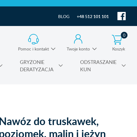
BLOG
+48 512 101 101
0
Pomoc i kontakt
Twoje konto
Koszyk
Informacja o produktach i pomoc techniczna
GRYZONIE
ODSTRASZANIE
DERATYZACJA
KUN
Substancje czynne środków owadobójczych
Nawóz do truskawek,
poziomek, malin i jeżyn