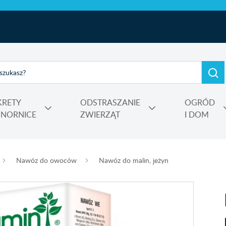
KRETY
ODSTRASZANIE
OGRÓD
I NORNICE
ZWIERZĄT
I DOM
e, kadzidełka
rtensji i wrzosów
 Power
Nośniki, adiuwanty, utrwalacze oprysku, środki do zamgławiania
Nawóz do owoców
Nawóz do malin, jeżyn