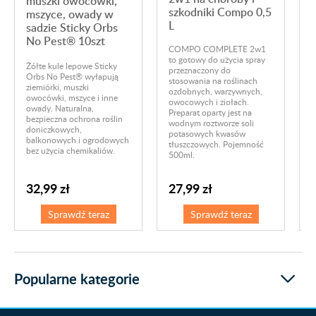
muszki owocówki,
szkodniki Compo 0,5
mszyce, owady w
L
sadzie Sticky Orbs
No Pest® 10szt
P
COMPO COMPLETE 2w1
m
to gotowy do użycia spray
Żółte kule lepowe Sticky
s
przeznaczony do
Orbs No Pest® wyłapują
r
stosowania na roślinach
ziemiórki, muszki
o
ozdobnych, warzywnych,
owocówki, mszyce i inne
f
owocowych i ziołach.
owady. Naturalna,
o
Preparat oparty jest na
bezpieczna ochrona roślin
p
wodnym roztworze soli
doniczkowych,
o
potasowych kwasów
balkonowych i ogrodowych
z
tłuszczowych. Pojemność
bez użycia chemikaliów.
500ml.
32,99 zł
27,99 zł
Sprawdź teraz
Sprawdź teraz
Popularne kategorie