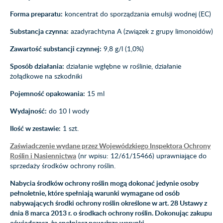
Forma preparatu:
koncentrat do sporządzania emulsji wodnej (EC)
Substancja czynna:
azadyrachtyna A (związek z grupy limonoidów)
Zawartość substancji czynnej:
9,8 g/l (1,0%)
Sposób działania:
działanie wgłębne w roślinie, działanie
żołądkowe na szkodniki
Pojemność opakowania:
15 ml
Wydajność:
do 10 l wody
Ilość w zestawie:
1 szt.
Zaświadczenie wydane przez Wojewódzkiego Inspektora Ochrony
Roślin i Nasiennictwa
(nr wpisu: 12/61/15466) uprawniające do
sprzedaży środków ochrony roślin.
Nabycia środków ochrony roślin mogą dokonać jedynie osoby
pełnoletnie, które spełniają warunki wymagane od osób
nabywających środki ochrony roślin określone w art. 28 Ustawy z
dnia 8 marca 2013 r. o środkach ochrony roślin. Dokonując zakupu
oświadczasz, że spełniasz powyższe warunki.