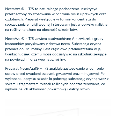
NeemAzal® – T/S to naturalnego pochodzenia insektycyd
przeznaczony do stosowania w ochronie roślin uprawnych oraz
ozdobnych. Preparat występuje w formie koncentratu do
sporządzania emulsji wodnej i stosowany jest w oprysku nalistnym
na rośliny narażone na obecność szkodników.
NeemAzal® – T/S zawiera azadyrachtynę A – związek z grupy
limonoidów pozyskiwany z drzewa neem. Substancja czynna
przenika do liści rośliny i jest częściowo przemieszczana w jej
tkankach, dzięki czemu może oddziaływać na szkodniki żerujące
na powierzchni oraz wewnątrz rośliny.
Preparat NeemAzal® – T/S znajduje zastosowanie w ochronie
upraw przed owadami ssącymi, gryzącymi oraz minującymi. Po
wykonaniu oprysku szkodniki pobierają substancję czynną wraz z
sokami i fragmentami tkanek roślinnych podczas żerowania, co
wpływa na ich aktywność pokarmową i dalszy rozwój.