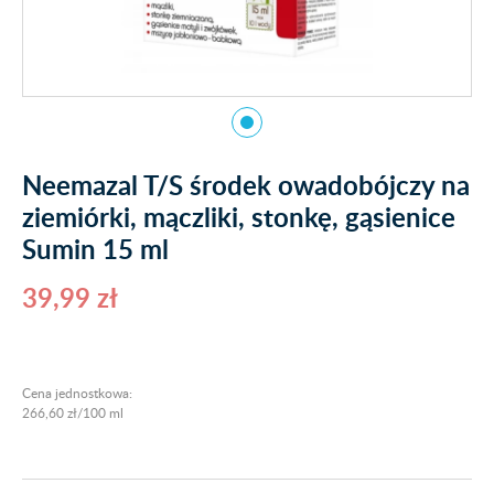
Neemazal T/S środek owadobójczy na
ziemiórki, mączliki, stonkę, gąsienice
Sumin 15 ml
39,99 zł
Cena jednostkowa:
266,60 zł/100 ml