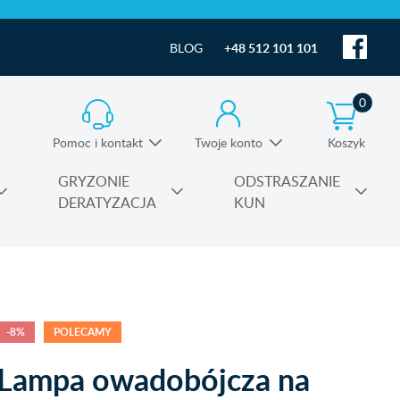
BLOG
+48 512 101 101
0
Pomoc i kontakt
Twoje konto
Koszyk
Informacja o produktach i pomoc techniczna
GRYZONIE
ODSTRASZANIE
DERATYZACJA
KUN
Substancje czynne środków owadobójczych
-8%
POLECAMY
Lampa owadobójcza na