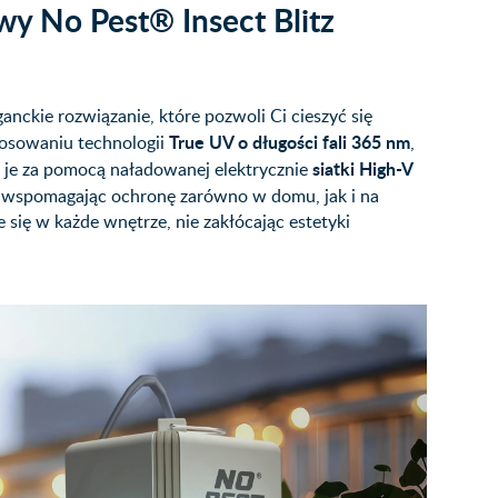
y No Pest® Insect Blitz
nckie rozwiązanie, które pozwoli Ci cieszyć się
True UV o długości fali 365 nm
tosowaniu technologii
,
siatki High-V
ąc je za pomocą naładowanej elektrycznie
, wspomagając ochronę zarówno w domu, jak i na
e się w każde wnętrze, nie zakłócając estetyki