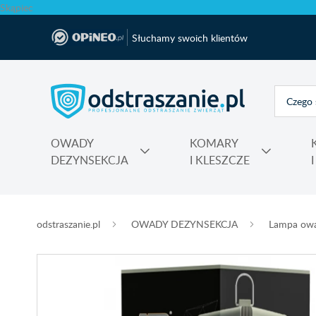
Skąpiec
Słuchamy swoich klientów
OWADY
KOMARY
DEZYNSEKCJA
I KLESZCZE
Polecane produkty na krety i nornice No Pest®
Atrapy, makiety odstraszające, sztuczne ptaki
Na komary do kontaktu, świeczki, spiral
Nawozy do rododendronów, ho
Najmocniejsza trutka na szczury Max
odstraszanie.pl
OWADY DEZYNSEKCJA
Lampa owa