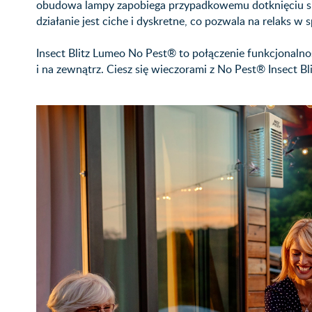
obudowa lampy zapobiega przypadkowemu dotknięciu siatk
działanie jest ciche i dyskretne, co pozwala na relaks w
Insect Blitz Lumeo No Pest® to połączenie funkcjonalnoś
i na zewnątrz. Ciesz się wieczorami z No Pest® Insect 