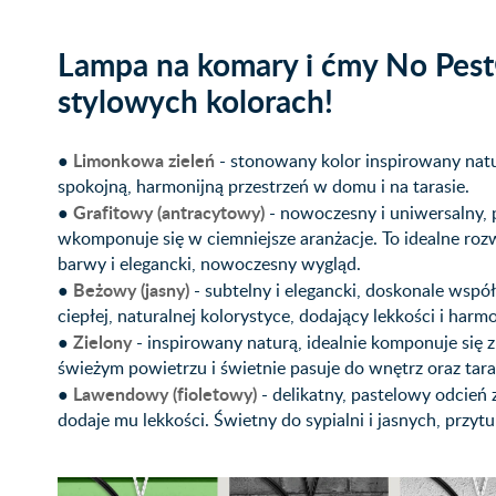
Lampa na komary i ćmy No Pest®
stylowych kolorach!
Limonkowa zieleń
●
- stonowany kolor inspirowany natur
spokojną, harmonijną przestrzeń w domu i na tarasie.
Grafitowy (antracytowy)
●
- nowoczesny i uniwersalny, 
wkomponuje się w ciemniejsze aranżacje. To idealne roz
barwy i elegancki, nowoczesny wygląd.
Beżowy (jasny)
●
- subtelny i elegancki, doskonale wsp
ciepłej, naturalnej kolorystyce, dodający lekkości i harmo
Zielony
●
- inspirowany naturą, idealnie komponuje się 
świeżym powietrzu i świetnie pasuje do wnętrz oraz tar
Lawendowy (fioletowy)
●
- delikatny, pastelowy odcień 
dodaje mu lekkości. Świetny do sypialni i jasnych, przytu