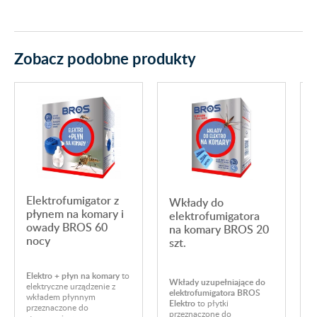
Zobacz podobne produkty
Elektrofumigator z
Wkłady do
płynem na komary i
elektrofumigatora
e
owady BROS 60
na komary BROS 20
nocy
szt.
U
Elektro +
płyn
na
komary
to
p
Wkłady
uzupełniające
do
elektryczne
urządzenie
z
k
elektrofumigatora
BROS
wkładem
płynnym
d
Elektro
to
płytki
przeznaczone
do
e
przeznaczone
do