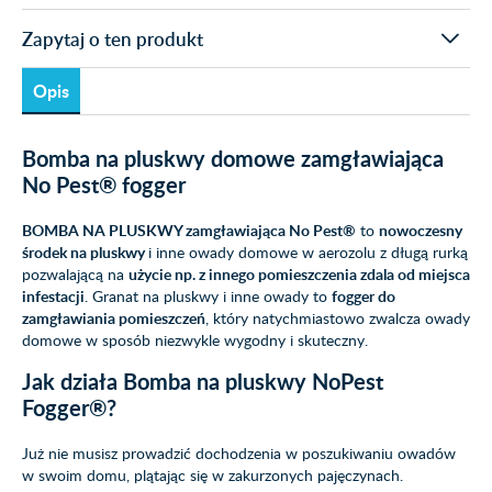
Zapytaj o ten produkt
Opis
Bomba na pluskwy domowe zamgławiająca
No Pest® fogger
BOMBA NA PLUSKWY zamgławiająca No Pest®
to
nowoczesny
środek na pluskwy
i inne owady domowe w aerozolu z długą rurką
pozwalającą na
użycie np. z innego pomieszczenia zdala od miejsca
infestacji
. Granat na pluskwy i inne owady to
fogger do
zamgławiania pomieszczeń
, który natychmiastowo zwalcza owady
domowe w sposób niezwykle wygodny i skuteczny.
Jak działa Bomba na pluskwy NoPest
Fogger®?
Już nie musisz prowadzić dochodzenia w poszukiwaniu owadów
w swoim domu, plątając się w zakurzonych pajęczynach.