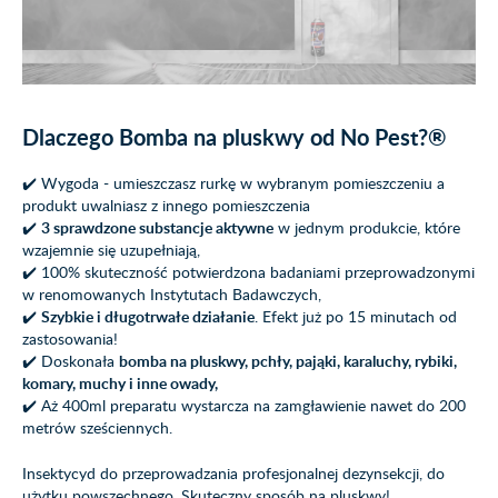
Dlaczego Bomba na pluskwy od No Pest?®
✔️ Wygoda - umieszczasz rurkę w wybranym pomieszczeniu a
produkt uwalniasz z innego pomieszczenia
✔️
3 sprawdzone substancje aktywne
w jednym produkcie, które
wzajemnie się uzupełniają,
✔️ 100% skuteczność potwierdzona badaniami przeprowadzonymi
w renomowanych Instytutach Badawczych,
✔️
Szybkie i długotrwałe działanie
. Efekt już po 15 minutach od
zastosowania!
✔️ Doskonała
bomba na pluskwy, pchły, pająki, karaluchy, rybiki,
komary, muchy i inne owady,
✔️ Aż 400ml preparatu wystarcza na zamgławienie nawet do 200
metrów sześciennych.
Insektycyd do przeprowadzania profesjonalnej dezynsekcji, do
użytku powszechnego. Skuteczny sposób na pluskwy!