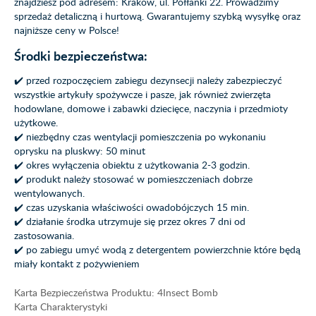
znajdziesz pod adresem: Kraków, ul. Półłanki 22. Prowadzimy
sprzedaż detaliczną i hurtową. Gwarantujemy szybką wysyłkę oraz
najniższe ceny w Polsce!
Środki bezpieczeństwa:
✔️ przed rozpoczęciem zabiegu dezynsecji należy zabezpieczyć
wszystkie artykuły spożywcze i pasze, jak również zwierzęta
hodowlane, domowe i zabawki dziecięce, naczynia i przedmioty
użytkowe.
✔️ niezbędny czas wentylacji pomieszczenia po wykonaniu
oprysku na pluskwy: 50 minut
✔️ okres wyłączenia obiektu z użytkowania 2-3 godzin.
✔️ produkt należy stosować w pomieszczeniach dobrze
wentylowanych.
✔️ czas uzyskania właściwości owadobójczych 15 min.
✔️ działanie środka utrzymuje się przez okres 7 dni od
zastosowania.
✔️ po zabiegu umyć wodą z detergentem powierzchnie które będą
miały kontakt z pożywieniem
Karta Bezpieczeństwa Produktu: 4Insect Bomb
Karta Charakterystyki