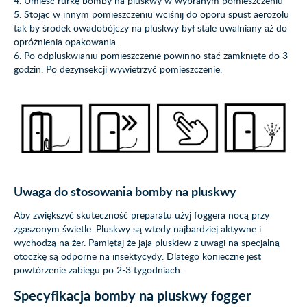
4. Umieść rurkę bomby na pluskwy w wybranym pomieszczeniu
5. Stojąc w innym pomieszczeniu wciśnij do oporu spust aerozolu
tak by środek owadobójczy na pluskwy był stale uwalniany aż do
opróżnienia opakowania.
6. Po odpluskwianiu pomieszczenie powinno stać zamknięte do 3
godzin. Po dezynsekcji wywietrzyć pomieszczenie.
Uwaga do stosowania bomby na pluskwy
Aby zwiększyć skuteczność preparatu użyj foggera nocą przy
zgaszonym świetle. Pluskwy są wtedy najbardziej aktywne i
wychodzą na żer. Pamiętaj że jaja pluskiew z uwagi na specjalną
otoczkę są odporne na insektycydy. Dlatego konieczne jest
powtórzenie zabiegu po 2-3 tygodniach.
Specyfikacja bomby na pluskwy fogger