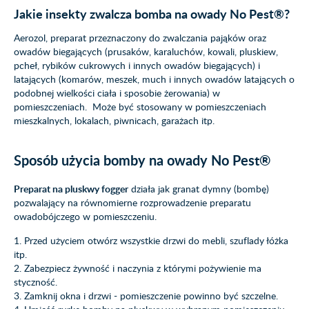
Jakie insekty zwalcza bomba na owady No Pest®?
Aerozol, preparat przeznaczony do zwalczania pająków oraz
owadów biegających (prusaków, karaluchów, kowali, pluskiew,
pcheł, rybików cukrowych i innych owadów biegających) i
latających (komarów, meszek, much i innych owadów latających o
podobnej wielkości ciała i sposobie żerowania) w
pomieszczeniach. Może być stosowany w pomieszczeniach
mieszkalnych, lokalach, piwnicach, garażach itp.
Sposób użycia bomby na owady No Pest®
Preparat na pluskwy fogger
działa jak granat dymny (bombę)
pozwalający na równomierne rozprowadzenie preparatu
owadobójczego w pomieszczeniu.
1. Przed użyciem otwórz wszystkie drzwi do mebli, szuflady łóżka
itp.
2. Zabezpiecz żywność i naczynia z którymi pożywienie ma
styczność.
3. Zamknij okna i drzwi - pomieszczenie powinno być szczelne.