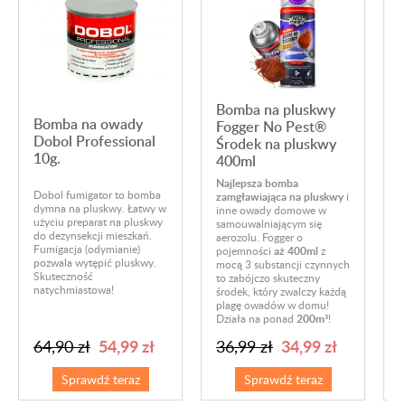
Bomba na pluskwy
Bomba na owady
Fogger No Pest®
Dobol Professional
Środek na pluskwy
10g.
400ml
Najlepsza bomba
Dobol fumigator to bomba
zamgławiająca na pluskwy
i
B
dymna na pluskwy. Łatwy w
inne owady domowe w
z
użyciu preparat na pluskwy
samouwalniającym się
3
do dezynsekcji mieszkań.
aerozolu. Fogger o
s
Fumigacja (odymianie)
pojemności
aż 400ml
z
z
pozwala wytępić pluskwy.
mocą 3 substancji czynnych
k
Skuteczność
to zabójczo skuteczny
o
natychmiastowa!
środek, który zwalczy każdą
p
plagę owadów w domu!
Działa na ponad
200m³
!
54,99 zł
34,99 zł
64,90 zł
36,99 zł
Sprawdź teraz
Sprawdź teraz