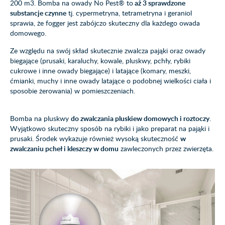
200 m3. Bomba na owady No Pest® to
aż 3 sprawdzone
substancje czynne
tj. cypermetryna, tetrametryna i geraniol
sprawia, że fogger jest zabójczo skuteczny dla każdego owada
domowego.
Ze względu na swój skład skutecznie zwalcza pająki oraz owady
biegające (prusaki, karaluchy, kowale, pluskwy, pchły, rybiki
cukrowe i inne owady biegające) i latające (komary, meszki,
ćmianki, muchy i inne owady latające o podobnej wielkości ciała i
sposobie żerowania) w pomieszczeniach.
Bomba na pluskwy
do zwalczania pluskiew domowych i roztoczy
.
Wyjątkowo skuteczny sposób na rybiki i jako preparat na pająki i
prusaki. Środek wykazuje również wysoką skuteczność
w
zwalczaniu pcheł i kleszczy w domu
zawleczonych przez zwierzęta.