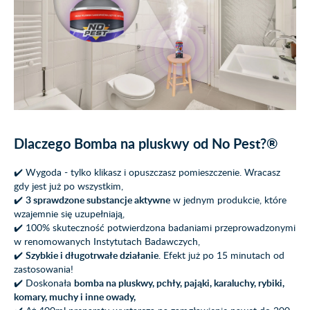
Dlaczego Bomba na pluskwy od No Pest?®
✔️ Wygoda - tylko klikasz i opuszczasz pomieszczenie. Wracasz
gdy jest już po wszystkim,
✔️
3 sprawdzone substancje aktywne
w jednym produkcie, które
wzajemnie się uzupełniają,
✔️ 100% skuteczność potwierdzona badaniami przeprowadzonymi
w renomowanych Instytutach Badawczych,
✔️
Szybkie i długotrwałe działanie
. Efekt już po 15 minutach od
zastosowania!
✔️ Doskonała
bomba na pluskwy, pchły, pająki, karaluchy, rybiki,
komary, muchy i inne owady,