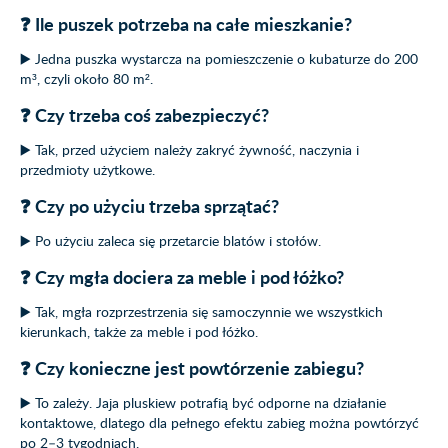
❓ Ile puszek potrzeba na całe mieszkanie?
▶️ Jedna puszka wystarcza na pomieszczenie o kubaturze do 200
m³, czyli około 80 m².
❓ Czy trzeba coś zabezpieczyć?
▶️ Tak, przed użyciem należy zakryć żywność, naczynia i
przedmioty użytkowe.
❓ Czy po użyciu trzeba sprzątać?
▶️ Po użyciu zaleca się przetarcie blatów i stołów.
❓ Czy mgła dociera za meble i pod łóżko?
▶️ Tak, mgła rozprzestrzenia się samoczynnie we wszystkich
kierunkach, także za meble i pod łóżko.
❓ Czy konieczne jest powtórzenie zabiegu?
▶️ To zależy. Jaja pluskiew potrafią być odporne na działanie
kontaktowe, dlatego dla pełnego efektu zabieg można powtórzyć
po 2–3 tygodniach.