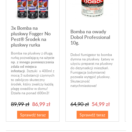
3x Bomba na
Bomba na owady
pluskwy Fogger No
Dobol Professional
Pest® Środek na
10g.
pluskwy rurka
D
Bomba na pluskwy z długą
Dobol fumigator to bomba
n
rurką pozwalającą na
użycie
dymna na pluskwy. Łatwy w
p
np. z innego pomieszczenia
użyciu preparat na pluskwy
o
zdala od miejsca
do dezynsekcji mieszkań.
p
infestacji.
3sztuki x 400ml z
Fumigacja (odymianie)
o
mocą 3 substancji czynnych
pozwala wytępić pluskwy.
p
to zabójczo skuteczny
Skuteczność
s
środek, który zwalczy każdą
natychmiastowa!
p
plagę owadów w domu!
z
Działa na ponad 600m3!
1
86,99 zł
54,99 zł
89,99 zł
64,90 zł
Sprawdź teraz
Sprawdź teraz