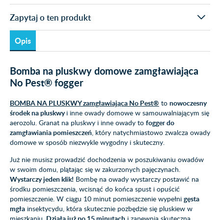
Zapytaj o ten produkt
Opis
Bomba na pluskwy domowe zamgławiająca
No Pest® fogger
BOMBA NA PLUSKWY zamgławiająca No Pest®
to
nowoczesny
środek na pluskwy
i inne owady domowe w samouwalniającym się
aerozolu. Granat na pluskwy i inne owady to
fogger do
zamgławiania pomieszczeń
, który natychmiastowo zwalcza owady
domowe w sposób niezwykle wygodny i skuteczny.
Już nie musisz prowadzić dochodzenia w poszukiwaniu owadów
w swoim domu, plątając się w zakurzonych pajęczynach.
Wystarczy jeden klik!
Bombę na owady wystarczy postawić na
środku pomieszczenia, wcisnąć do końca spust i opuścić
pomieszczenie. W ciągu 10 minut pomieszczenie wypełni
gęsta
mgła
insektycydu, która skutecznie pozbędzie się pluskiew w
mieszkaniu.
Działa już po 15 minutach
i zapewnia skuteczną