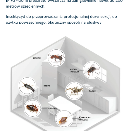
✔️ Aż 400ml preparatu wystarcza na zamgławienie nawet do 200
metrów sześciennych.
Insektycyd do przeprowadzania profesjonalnej dezynsekcji, do
użytku powszechnego. Skuteczny sposób na pluskwy!