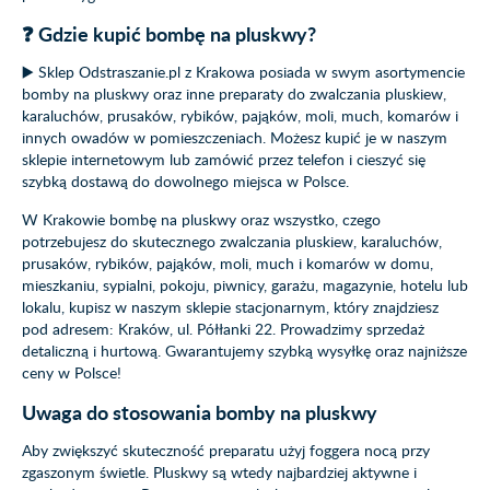
❓ Gdzie kupić bombę na pluskwy?
▶️ Sklep Odstraszanie.pl z Krakowa posiada w swym asortymencie
bomby na pluskwy oraz inne preparaty do zwalczania pluskiew,
karaluchów, prusaków, rybików, pająków, moli, much, komarów i
innych owadów w pomieszczeniach. Możesz kupić je w naszym
sklepie internetowym lub zamówić przez telefon i cieszyć się
szybką dostawą do dowolnego miejsca w Polsce.
W Krakowie bombę na pluskwy oraz wszystko, czego
potrzebujesz do skutecznego zwalczania pluskiew, karaluchów,
prusaków, rybików, pająków, moli, much i komarów w domu,
mieszkaniu, sypialni, pokoju, piwnicy, garażu, magazynie, hotelu lub
lokalu, kupisz w naszym sklepie stacjonarnym, który znajdziesz
pod adresem: Kraków, ul. Półłanki 22. Prowadzimy sprzedaż
detaliczną i hurtową. Gwarantujemy szybką wysyłkę oraz najniższe
ceny w Polsce!
Uwaga do stosowania bomby na pluskwy
Aby zwiększyć skuteczność preparatu użyj foggera nocą przy
zgaszonym świetle. Pluskwy są wtedy najbardziej aktywne i