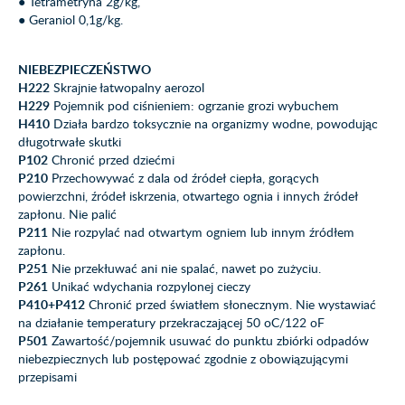
● Tetrametryna 2g/kg,
● Geraniol 0,1g/kg.
NIEBEZPIECZEŃSTWO
H222
Skrajnie łatwopalny aerozol
H229
Pojemnik pod ciśnieniem: ogrzanie grozi wybuchem
H410
Działa bardzo toksycznie na organizmy wodne, powodując
długotrwałe skutki
P102
Chronić przed dziećmi
P210
Przechowywać z dala od źródeł ciepła, gorących
powierzchni, źródeł iskrzenia, otwartego ognia i innych źródeł
zapłonu. Nie palić
P211
Nie rozpylać nad otwartym ogniem lub innym źródłem
zapłonu.
P251
Nie przekłuwać ani nie spalać, nawet po zużyciu.
P261
Unikać wdychania rozpylonej cieczy
P410+P412
Chronić przed światłem słonecznym. Nie wystawiać
na działanie temperatury przekraczającej 50 oC/122 oF
P501
Zawartość/pojemnik usuwać do punktu zbiórki odpadów
niebezpiecznych lub postępować zgodnie z obowiązującymi
przepisami