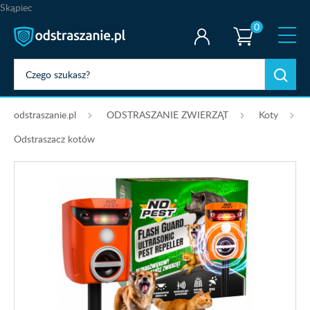
Skąpiec
0
odstraszanie.pl
ODSTRASZANIE ZWIERZĄT
Koty
Odstraszacz kotów