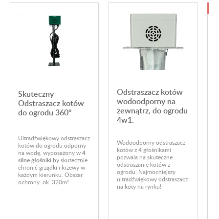
-
Odstraszacz kotów
Skuteczny
wodoodporny na
Odstraszacz kotów
zewnątrz, do ogrodu
do ogrodu 360°
4w1.
Ultradżwiękowy odstraszacz
Ś
Wodoodporny odstraszacz
kotów do ogrodu odporny
s
kotów z 4 głośnikami
na wodę, wyposażony w
4
o
pozwala na skuteczne
silne głośniki
by skutecznie
o
odstraszanie kotów z
chronić grządki i krzewy w
R
ogrodu. Najmocniejszy
każdym kierunku. Obszar
E
ultradźwiękowy odstraszacz
ochrony: ok. 320m²
p
na koty na rynku!
n
u
P