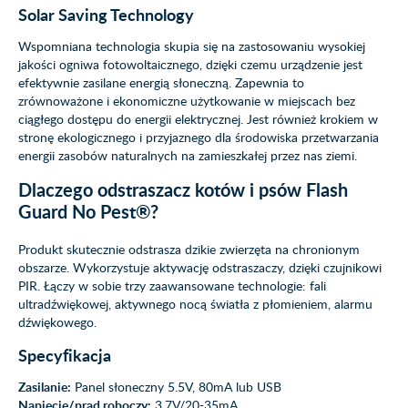
Solar Saving Technology
Wspomniana technologia skupia się na zastosowaniu wysokiej
jakości ogniwa fotowoltaicznego, dzięki czemu urządzenie jest
efektywnie zasilane energią słoneczną. Zapewnia to
zrównoważone i ekonomiczne użytkowanie w miejscach bez
ciągłego dostępu do energii elektrycznej. Jest również krokiem w
stronę ekologicznego i przyjaznego dla środowiska przetwarzania
energii zasobów naturalnych na zamieszkałej przez nas ziemi.
Dlaczego odstraszacz kotów i psów
Flash
Guard No Pest®?
Produkt skutecznie odstrasza dzikie zwierzęta na chronionym
obszarze. Wykorzystuje aktywację odstraszaczy, dzięki czujnikowi
PIR. Łączy w sobie trzy zaawansowane technologie: fali
ultradźwiękowej, aktywnego nocą światła z płomieniem, alarmu
dźwiękowego.
Specyfikacja
Zasilanie:
Panel słoneczny 5.5V, 80mA lub USB
Napięcie/prąd roboczy:
3.7V/20-35mA