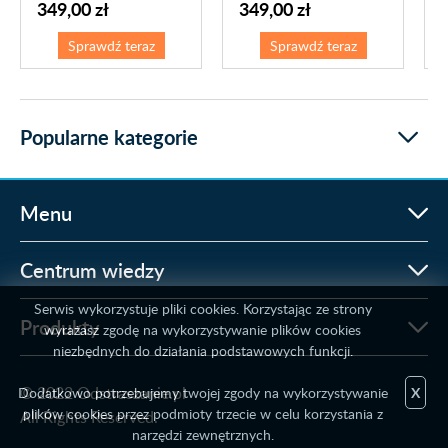
349,00 zł
349,00 zł
Sprawdź teraz
Sprawdź teraz
Popularne kategorie
Menu
Centrum wiedzy
Serwis wykorzystuje pliki cookies. Korzystając ze strony
Produkty
wyrażasz zgodę na wykorzystywanie plików cookies
niezbędnych do działania podstawowych funkcji.
© 2022 Odstraszanie.pl
Dodatkowo potrzebujemy twojej zgody na wykorzystywanie
X
plików cookies przez podmioty trzecie w celu korzystania z
All Rights Reserved.
narzędzi zewnętrznych.