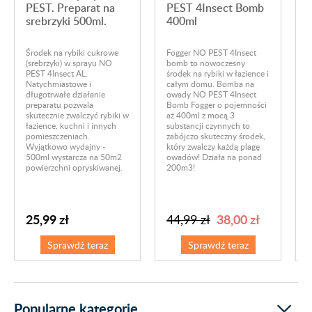
PEST. Preparat na
PEST 4Insect Bomb
n
srebrzyki 500ml.
400ml
r
Środek na rybiki cukrowe
Fogger NO PEST 4Insect
(srebrzyki) w sprayu NO
bomb to nowoczesny
N
PEST 4Insect AL.
środek na rybiki w łazience i
c
Natychmiastowe i
całym domu. Bomba na
N
długotrwałe działanie
owady NO PEST 4Insect
o
preparatu pozwala
Bomb Fogger o pojemności
k
skutecznie zwalczyć rybiki w
aż 400ml z mocą 3
c
łazience, kuchni i innych
substancji czynnych to
r
pomieszczeniach.
zabójczo skuteczny środek,
t
Wyjątkowo wydajny -
który zwalczy każdą plagę
b
500ml wystarcza na 50m2
owadów! Działa na ponad
r
powierzchni opryskiwanej.
200m3!
25,99 zł
38,00 zł
44,99 zł
Sprawdź teraz
Sprawdź teraz
Popularne kategorie