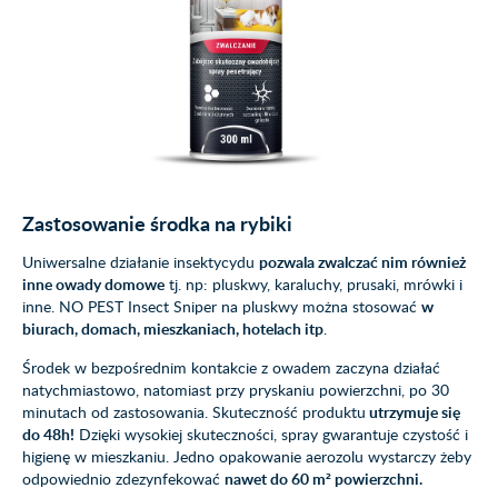
Zastosowanie środka na rybiki
Uniwersalne działanie insektycydu
pozwala zwalczać nim również
inne owady domowe
tj. np: pluskwy, karaluchy, prusaki, mrówki i
inne. NO PEST Insect Sniper na pluskwy można stosować
w
biurach, domach, mieszkaniach, hotelach itp
.
Środek w bezpośrednim kontakcie z owadem zaczyna działać
natychmiastowo, natomiast przy pryskaniu powierzchni, po 30
minutach od zastosowania. Skuteczność produktu
utrzymuje się
do 48h!
Dzięki wysokiej skuteczności, spray gwarantuje czystość i
higienę w mieszkaniu. Jedno opakowanie aerozolu wystarczy żeby
odpowiednio zdezynfekować
nawet do 60 m² powierzchni.