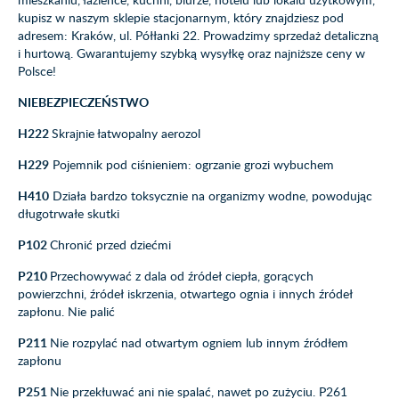
kupisz w naszym sklepie stacjonarnym, który znajdziesz pod
adresem: Kraków, ul. Półłanki 22. Prowadzimy sprzedaż detaliczną
i hurtową. Gwarantujemy szybką wysyłkę oraz najniższe ceny w
Polsce!
NIEBEZPIECZEŃSTWO
H222
Skrajnie łatwopalny aerozol
H229
Pojemnik pod ciśnieniem: ogrzanie grozi wybuchem
H410
Działa bardzo toksycznie na organizmy wodne, powodując
długotrwałe skutki
P102
Chronić przed dziećmi
P210
Przechowywać z dala od źródeł ciepła, gorących
powierzchni, źródeł iskrzenia, otwartego ognia i innych źródeł
zapłonu. Nie palić
P211
Nie rozpylać nad otwartym ogniem lub innym źródłem
zapłonu
P251
Nie przekłuwać ani nie spalać, nawet po zużyciu. P261