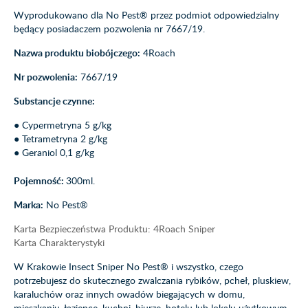
Wyprodukowano dla No Pest® przez podmiot odpowiedzialny
będący posiadaczem pozwolenia nr 7667/19.
Nazwa produktu biobójczego:
4Roach
Nr pozwolenia:
7667/19
Substancje czynne:
● Cypermetryna 5 g/kg
● Tetrametryna 2 g/kg
● Geraniol 0,1 g/kg
Pojemność:
300ml.
Marka:
No Pest®
Karta Bezpieczeństwa Produktu: 4Roach Sniper
Karta Charakterystyki
W Krakowie Insect Sniper No Pest® i wszystko, czego
potrzebujesz do skutecznego zwalczania rybików, pcheł, pluskiew,
karaluchów oraz innych owadów biegających w domu,
mieszkaniu, łazience, kuchni, biurze, hotelu lub lokalu użytkowym,