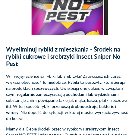
Wyeliminuj rybiki z mieszkania - Środek na
rybiki cukrowe i srebrzyki Insect Sniper No
Pest
W Twojej łazience są rybiki lub srebrzyki? Zauważasz ich coraz
większą obecność? To niedobrze. Rybiki to pasożyty, które
żerują
na produktach spożywczych
. Uwielbiają one cukier, w związku z
czym
regularnie zanieczyszczają odchodami lub wydzielinami
substancje z nim powiązane takie jak mąka, kasza, płatki zbożowe
itd. W ten sposób rybiki
przenoszą drobnoustroje, bakterie i
wirusy
. Nie dopuść do sytuacji, w której musisz wyrzucić żywność
do kosza!
Mamy dla Ciebie środek przeciw rybikom i srebrzykom Insect
Sniper NO PEST, który pozwoli Ci szybko wyeliminować je z domu