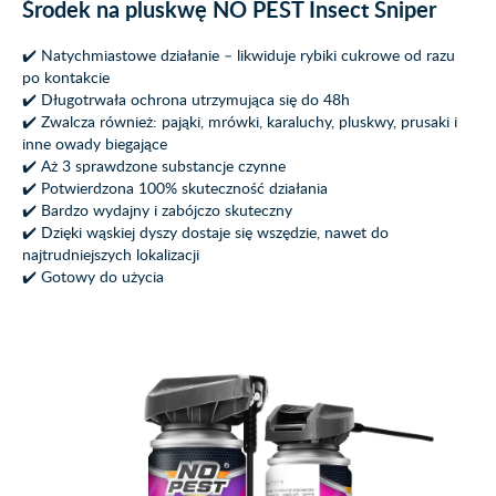
Środek na pluskwę NO PEST Insect Sniper
✔️ Natychmiastowe działanie – likwiduje rybiki cukrowe od razu
po kontakcie
✔️ Długotrwała ochrona utrzymująca się do 48h
✔️ Zwalcza również: pająki, mrówki, karaluchy, pluskwy, prusaki i
inne owady biegające
✔️ Aż 3 sprawdzone substancje czynne
✔️ Potwierdzona 100% skuteczność działania
✔️ Bardzo wydajny i zabójczo skuteczny
✔️ Dzięki wąskiej dyszy dostaje się wszędzie, nawet do
najtrudniejszych lokalizacji
✔️ Gotowy do użycia