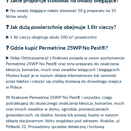
❓ Jakie proporcje stosować na owady biegające?
▶️ Na owady biegające należy stosować 50 g preparatu na 10
litrów wody.
❓ Jak dużą powierzchnię obejmuje 1 litr cieczy?
▶️ 1 litr cieczy obejmuje około 100 m² powierzchni.
❓ Gdzie kupić Permetrine 25WP No Pest®?
▶️ Sklep Odstraszanie.pl z Krakowa posiada w swym asortymencie
Permetrine 25WP No Pest® oraz inne preparaty do zwalczania
kleszczy, komarów, much oraz owadów latających i biegających.
Możesz kupić je w naszym sklepie internetowym lub zamówić
przez telefon i cieszyć się szybką dostawą do dowolnego miejsca
w Polsce.
W Krakowie Permetrine 25WP No Pest® i wszystko, czego
potrzebujesz do skutecznego zwalczania kleszczy, komarów, much
oraz innych owadów w domu, ogrodzie, pomieszczeniach
gospodarczych, na działce, tarasie lub posesji, kupisz w naszym
sklepie stacjonarnym, który znajdziesz pod adresem: Kraków, ul.
Półłanki 22. Prowadzimy sprzedaż detaliczną i hurtową.