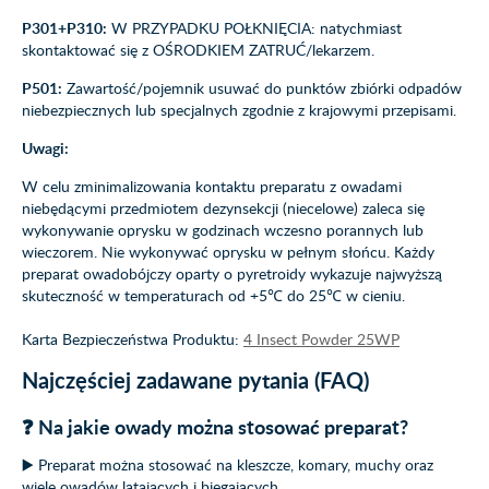
P301+P310:
W PRZYPADKU POŁKNIĘCIA: natychmiast
skontaktować się z OŚRODKIEM ZATRUĆ/lekarzem.
P501:
Zawartość/pojemnik usuwać do punktów zbiórki odpadów
niebezpiecznych lub specjalnych zgodnie z krajowymi przepisami.
Uwagi:
W celu zminimalizowania kontaktu preparatu z owadami
niebędącymi przedmiotem dezynsekcji (niecelowe) zaleca się
wykonywanie oprysku w godzinach wczesno porannych lub
wieczorem. Nie wykonywać oprysku w pełnym słońcu. Każdy
preparat owadobójczy oparty o pyretroidy wykazuje najwyższą
skuteczność w temperaturach od +5℃ do 25℃ w cieniu.
Karta Bezpieczeństwa Produktu:
4 Insect Powder 25WP
Najczęściej zadawane pytania (FAQ)
❓ Na jakie owady można stosować preparat?
▶️ Preparat można stosować na kleszcze, komary, muchy oraz
wiele owadów latających i biegających.