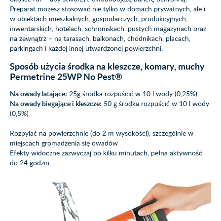
Preparat możesz stosować nie tylko w domach prywatnych, ale i
w obiektach mieszkalnych, gospodarczych, produkcyjnych,
inwentarskich, hotelach, schroniskach, pustych magazynach oraz
na zewnątrz – na tarasach, balkonach, chodnikach, placach,
parkingach i każdej innej utwardzonej powierzchni.
Sposób użycia środka na kleszcze, komary, muchy
Permetrine 25WP No Pest®
Na owady latające:
25g środka rozpuścić w 10 l wody (0,25%)
Na owady biegające i kleszcze:
50 g środka rozpuścić w 10 l wody
(0,5%)
Rozpylać na powierzchnie (do 2 m wysokości), szczególnie w
miejscach gromadzenia się owadów
Efekty widoczne zazwyczaj po kilku minutach, pełna aktywność
do 24 godzin