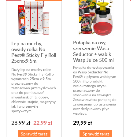
Pułapka na osy,
Lep na muchy,
szerszenie Wasp
owady rolka No
Seductor + wabik
Pest® Sticky Fly Roll
Wasp Juice 500 ml
25cmx9,5m.
Pułapka do wyłapywania
Duży
lep na muchy rolce
L
os Wasp Seductor No
No Pest® Sticky Fly Roll o
z
Pest® z płynem wabiącym
wymiarach
25cm x 9.5m
n
500 ml
to produkt
przeznaczony do
m
wielokrotnego użytku
zastosowań przemysłowych
D
przeznaczony do
oraz do pomieszczeń
c
stosowania na zewnątrz.
inwentarskich tj. obory,
1
Zestaw zawiera pułapkę do
chlewnie, stajnie, magazyny
z
zawieszenia lub ustawienia
jak i w przemyśle
oraz dedykowany płyn
spożywczym.
wabiący.
22,99 zł
29,99 zł
28,99 zł
Sprawdź teraz
Sprawdź teraz