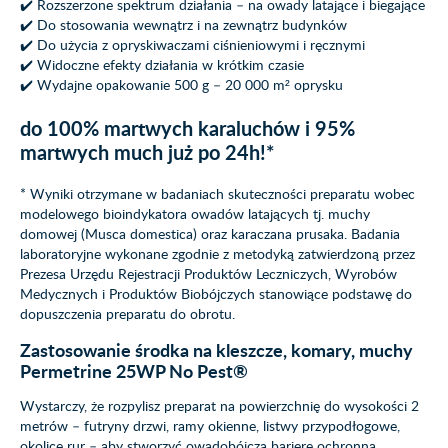
✔️ Rozszerzone spektrum działania – na owady latające i biegające
✔️ Do stosowania wewnątrz i na zewnątrz budynków
✔️ Do użycia z opryskiwaczami ciśnieniowymi i ręcznymi
✔️ Widoczne efekty działania w krótkim czasie
✔️ Wydajne opakowanie 500 g – 20 000 m² oprysku
do 100% martwych karaluchów i 95%
martwych much już po 24h!*
* Wyniki otrzymane w badaniach skuteczności preparatu wobec
modelowego bioindykatora owadów latających tj. muchy
domowej (Musca domestica) oraz karaczana prusaka. Badania
laboratoryjne wykonane zgodnie z metodyką zatwierdzoną przez
Prezesa Urzędu Rejestracji Produktów Leczniczych, Wyrobów
Medycznych i Produktów Biobójczych stanowiące podstawę do
dopuszczenia preparatu do obrotu.
Zastosowanie środka na kleszcze, komary, muchy
Permetrine 25WP No Pest®
Wystarczy, że rozpylisz preparat na powierzchnię do wysokości 2
metrów – futryny drzwi, ramy okienne, listwy przypodłogowe,
okolice rur – aby stworzyć owadobójczą barierę ochronną.