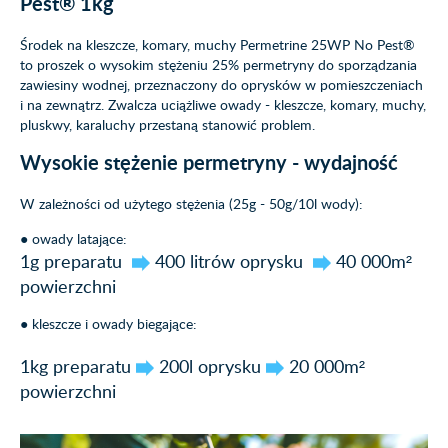
Pest® 1kg
Środek na kleszcze, komary, muchy Permetrine 25WP No Pest®
to proszek o wysokim stężeniu 25% permetryny do sporządzania
zawiesiny wodnej, przeznaczony do oprysków w pomieszczeniach
i na zewnątrz. Zwalcza uciążliwe owady - kleszcze, komary, muchy,
pluskwy, karaluchy przestaną stanowić problem.
Wysokie stężenie permetryny - wydajność
W zależności od użytego stężenia (25g - 50g/10l wody):
● owady latające:
1g preparatu
400 litrów oprysku
40 000m²
powierzchni
● kleszcze i owady biegające:
1kg preparatu
200l oprysku
20 000m²
powierzchni