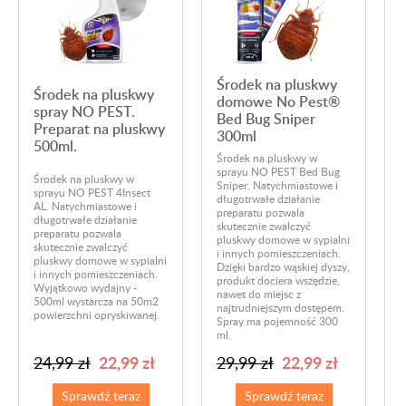
Środek na pluskwy
Środek na pluskwy
domowe No Pest®
spray NO PEST.
Bed Bug Sniper
Preparat na pluskwy
300ml
500ml.
Środek na pluskwy w
sprayu NO PEST Bed Bug
Środek na pluskwy w
Sniper. Natychmiastowe i
sprayu NO PEST 4Insect
długotrwałe działanie
S
AL. Natychmiastowe i
preparatu pozwala
w
długotrwałe działanie
skutecznie zwalczyć
Z
preparatu pozwala
pluskwy domowe w sypialni
p
skutecznie zwalczyć
i innych pomieszczeniach.
o
pluskwy domowe w sypialni
Dzięki bardzo wąskiej dyszy,
o
i innych pomieszczeniach.
produkt dociera wszędzie,
z
Wyjątkowo wydajny -
nawet do miejsc z
m
500ml wystarcza na 50m2
najtrudniejszym dostępem.
powierzchni opryskiwanej.
Spray ma pojemność 300
ml.
22,99 zł
22,99 zł
24,99 zł
29,99 zł
Sprawdź teraz
Sprawdź teraz