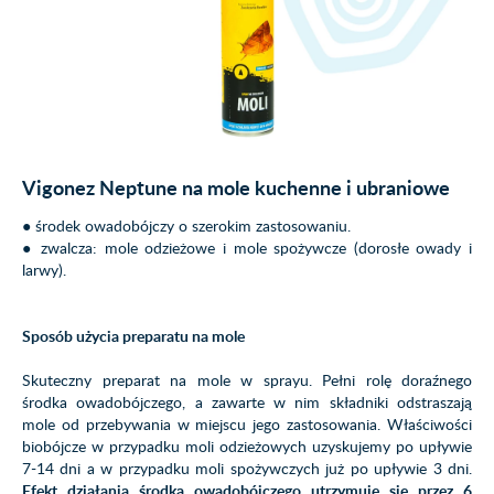
Vigonez Neptune na mole kuchenne i ubraniowe
● środek owadobójczy o szerokim zastosowaniu.
● zwalcza: mole odzieżowe i mole spożywcze (dorosłe owady i
larwy).
Sposób użycia preparatu na mole
Skuteczny preparat na mole w sprayu. Pełni rolę doraźnego
środka owadobójczego, a zawarte w nim składniki odstraszają
mole od przebywania w miejscu jego zastosowania. Właściwości
biobójcze w przypadku moli odzieżowych uzyskujemy po upływie
7-14 dni a w przypadku moli spożywczych już po upływie 3 dni.
Efekt działania środka owadobójczego utrzymuje się przez 6