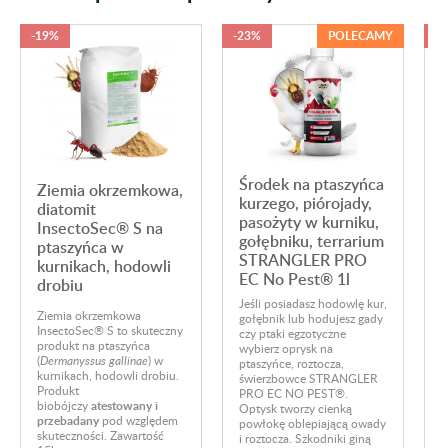
-19%
-23%
POLECAMY
-
Środek na ptaszyńca
Ziemia okrzemkowa,
kurzego, piórojady,
diatomit
pasożyty w kurniku,
InsectoSec® S na
gołębniku, terrarium
ptaszyńca w
STRANGLER PRO
kurnikach, hodowli
EC No Pest® 1l
drobiu
Jeśli posiadasz hodowlę kur,
Ziemia okrzemkowa
gołębnik lub hodujesz gady
O
InsectoSec® S to skuteczny
czy ptaki egzotyczne
r
produkt na ptaszyńca
wybierz oprysk na
h
(
Dermanyssus gallinae
) w
ptaszyńce, roztocza,
g
kurnikach, hodowli drobiu.
świerzbowce STRANGLER
g
Produkt
PRO EC NO PEST®.
e
biobójczy
atestowany i
Optysk tworzy cienką
P
przebadany
pod względem
powłokę oblepiającą owady
P
skuteczności. Zawartość
i roztocza. Szkodniki giną
t