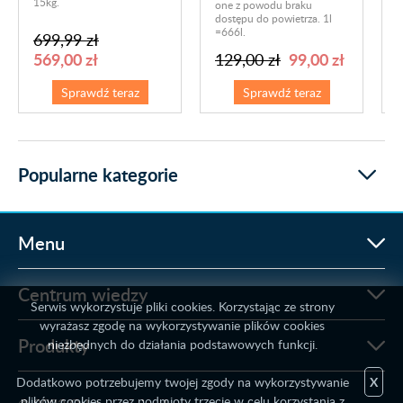
15kg.
one z powodu braku
dostępu do powietrza. 1l
=666l.
699,99 zł
569,00 zł
99,00 zł
129,00 zł
Sprawdź teraz
Sprawdź teraz
Popularne kategorie
Menu
Centrum wiedzy
Serwis wykorzystuje pliki cookies. Korzystając ze strony
wyrażasz zgodę na wykorzystywanie plików cookies
Produkty
niezbędnych do działania podstawowych funkcji.
Dodatkowo potrzebujemy twojej zgody na wykorzystywanie
X
plików cookies przez podmioty trzecie w celu korzystania z