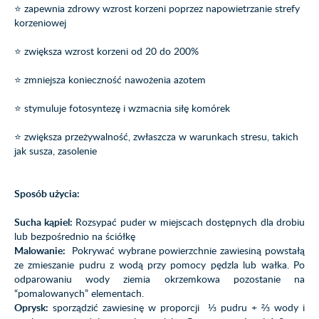
⭐ zapewnia zdrowy wzrost korzeni poprzez napowietrzanie strefy
korzeniowej
⭐ zwiększa wzrost korzeni od 20 do 200%
⭐ zmniejsza konieczność nawożenia azotem
⭐ stymuluje fotosyntezę i wzmacnia siłę komórek
⭐ zwiększa przeżywalność, zwłaszcza w warunkach stresu, takich
jak susza, zasolenie
Sposób użycia:
Sucha kąpiel:
Rozsypać puder w miejscach dostępnych dla drobiu
lub bezpośrednio na ściółkę
Malowanie:
Pokrywać wybrane powierzchnie zawiesiną powstałą
ze zmieszanie pudru z wodą przy pomocy pędzla lub wałka. Po
odparowaniu wody ziemia okrzemkowa pozostanie na
“pomalowanych” elementach.
Oprysk:
sporządzić zawiesinę w proporcji ⅓ pudru + ⅔ wody i