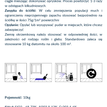
ciągle mieszając dokonywać oprysków. Proces powtórzyć 1-3 razy
w odstępach kilkudniowych.
Zasypka do ściółki:
W celu zmniejszenia populacji much i
ograniczeniu nieprzyjemnego zapachu stosować bezpośrednio na
ściółkę w ilości 75g/1m² powierzchni
Opylanie:
Opylać lub wysypywać puder w miejscach, które chcesz
zabezpieczyć
Ziemię okrzemkową należy stosować w odpowiedniej ilości, w
zależności od rodzaju roślin i gleby. Standardowo zaleca się
stosowanie 10 kg diatomitu na około 100 m².
Pojemność:
10kg
Skład:
SIO2 - 68-73%, Al203 9-12%, Fe203 4-6%