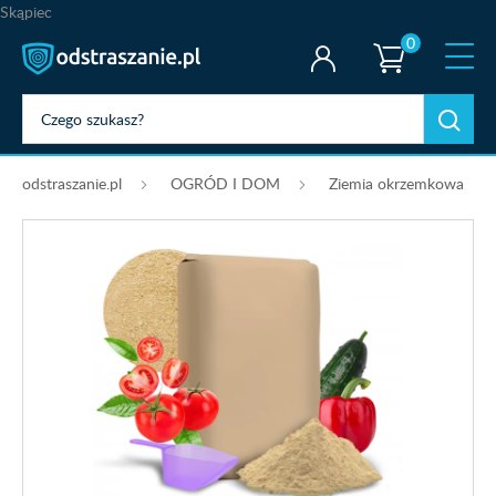
Skąpiec
0
odstraszanie.pl
OGRÓD I DOM
Ziemia okrzemkowa