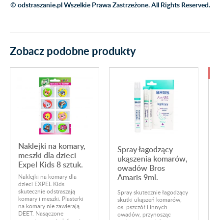
© odstraszanie.pl Wszelkie Prawa Zastrzeżone. All Rights Reserved.
Zobacz podobne produkty
-
Naklejki na komary,
Spray łagodzący
meszki dla dzieci
ukąszenia komarów,
Expel Kids 8 sztuk.
owadów Bros
Amaris 9ml.
Naklejki na komary dla
dzieci EXPEL Kids
skutecznie odstraszają
B
Spray skutecznie łagodzący
komary i meszki. Plasterki
s
skutki ukąszeń komarów,
na komary nie zawierają
s
os, pszczół i innych
DEET. Nasączone
k
owadów, przynosząc