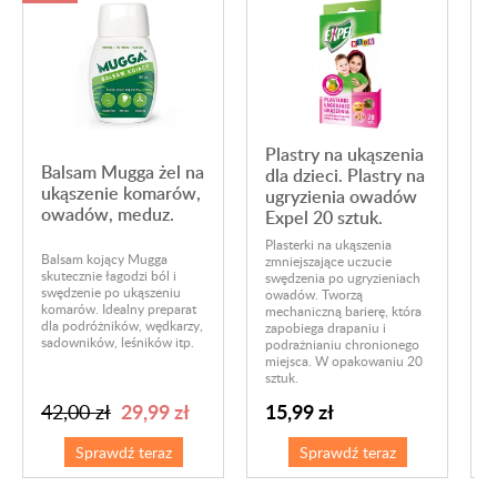
Plastry na ukąszenia
Balsam Mugga żel na
dla dzieci. Plastry na
ukąszenie komarów,
ugryzienia owadów
owadów, meduz.
Expel 20 sztuk.
Plasterki na ukąszenia
Balsam kojący Mugga
zmniejszające uczucie
S
skutecznie łagodzi ból i
swędzenia po ugryzieniach
s
swędzenie po ukąszeniu
owadów. Tworzą
o
komarów. Idealny preparat
mechaniczną barierę, która
o
dla podróżników, wędkarzy,
zapobiega drapaniu i
p
sadowników, leśników itp.
podrażnianiu chronionego
n
miejsca. W opakowaniu 20
A
sztuk.
29,99 zł
15,99 zł
42,00 zł
Sprawdź teraz
Sprawdź teraz