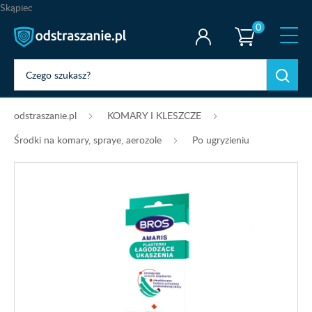
Skąpiec
0
odstraszanie.pl
KOMARY I KLESZCZE
Środki na komary, spraye, aerozole
Po ugryzieniu