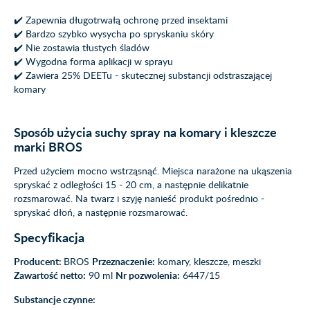
✔️ Zapewnia długotrwałą ochronę przed insektami
✔️ Bardzo szybko wysycha po spryskaniu skóry
✔️ Nie zostawia tłustych śladów
✔️ Wygodna forma aplikacji w sprayu
✔️ Zawiera 25% DEETu - skutecznej substancji odstraszającej
komary
Sposób użycia suchy spray na komary i kleszcze
marki BROS
Przed użyciem mocno wstrząsnąć. Miejsca narażone na ukąszenia
spryskać z odległości 15 - 20 cm, a następnie delikatnie
rozsmarować. Na twarz i szyję nanieść produkt pośrednio -
spryskać dłoń, a następnie rozsmarować.
Specyfikacja
Producent:
BROS
Przeznaczenie:
komary, kleszcze, meszki
Zawartość netto:
90 ml
Nr pozwolenia:
6447/15
Substancje czynne: