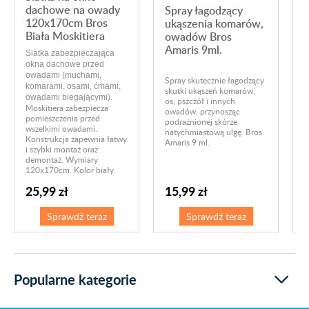
dachowe na owady
Spray łagodzący
120x170cm Bros
ukąszenia komarów,
Biała Moskitiera
owadów Bros
Amaris 9ml.
Siatka zabezpieczająca
okna dachowe przed
owadami (muchami,
Spray skutecznie łagodzący
S
komarami, osami, ćmami,
skutki ukąszeń komarów,
d
owadami biegającymi).
os, pszczół i innych
o
Moskitiera zabezpiecza
owadów, przynosząc
s
pomieszczenia przed
podrażnionej skórze
k
wszelkimi owadami.
natychmiastową ulgę. Bros
o
Konstrukcja zapewnia łatwy
Amaris 9 ml.
z
i szybki montaż oraz
demontaż. Wymiary
120x170cm. Kolor biały.
25,99 zł
15,99 zł
Sprawdź teraz
Sprawdź teraz
Popularne kategorie