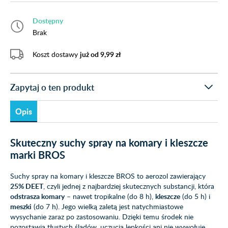
Dostępny
Brak
Koszt dostawy
już od 9,99 zł
Zapytaj o ten produkt
Opis
Skuteczny suchy spray na komary i kleszcze
marki BROS
Suchy spray na komary i kleszcze BROS to aerozol zawierający
25% DEET
, czyli jednej z najbardziej skutecznych substancji, która
odstrasza komary
– nawet tropikalne (do 8 h),
kleszcze
(do 5 h) i
meszki
(do 7 h). Jego wielką zaletą jest natychmiastowe
wysychanie zaraz po zastosowaniu. Dzięki temu środek nie
pozostawia tłustych śladów, uczucia lepkości ani nie wywołuje